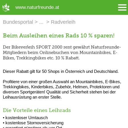
➜ Hauptregion der Seite anspringen
www.naturfreunde.at
Bundesportal
Radverleih
Beim Ausleihen eines Rads 10 % sparen!
Der Bikeverleih SPORT 2000 rent gewährt Naturfreunde-
Mitgliedern beim Onlinebuchen von Mountainbikes, E-
Bikes, Trekkingbikes etc. 10 % Rabatt.
Dieser Rabatt gilt für 50 Shops in Österreich und Deutschland.
Profitiere von einer großen Auswahl an Mountainbikes, E-Bikes,
Trekkingbikes, Kinderbikes, Zubehör, Helmen, Protektoren und
diversen Sportgeräten! Qualität und Sicherheit stehen bei der
Leihausrüstung an erster Stelle.
Die Vorteile eines Leihrads
• kostenloser Umtausch
• kostenlose Stornoversicherung
• garantiert günstiger als vor Ort