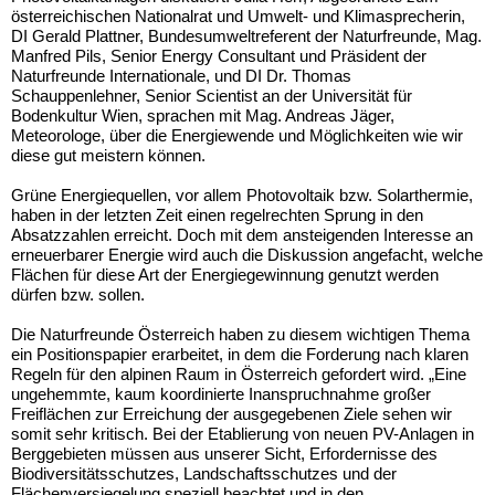
österreichischen Nationalrat und Umwelt- und Klimasprecherin,
DI Gerald Plattner, Bundesumweltreferent der Naturfreunde, Mag.
Manfred Pils, Senior Energy Consultant und Präsident der
Naturfreunde Internationale, und DI Dr. Thomas
Schauppenlehner, Senior Scientist an der Universität für
Bodenkultur Wien, sprachen mit Mag. Andreas Jäger,
Meteorologe, über die Energiewende und Möglichkeiten wie wir
diese gut meistern können.
Grüne Energiequellen, vor allem Photovoltaik bzw. Solarthermie,
haben in der letzten Zeit einen regelrechten Sprung in den
Absatzzahlen erreicht. Doch mit dem ansteigenden Interesse an
erneuerbarer Energie wird auch die Diskussion angefacht, welche
Flächen für diese Art der Energiegewinnung genutzt werden
dürfen bzw. sollen.
Die Naturfreunde Österreich haben zu diesem wichtigen Thema
ein Positionspapier erarbeitet, in dem die Forderung nach klaren
Regeln für den alpinen Raum in Österreich gefordert wird. „Eine
ungehemmte, kaum koordinierte Inanspruchnahme großer
Freiflächen zur Erreichung der ausgegebenen Ziele sehen wir
somit sehr kritisch. Bei der Etablierung von neuen PV-Anlagen in
Berggebieten müssen aus unserer Sicht, Erfordernisse des
Biodiversitätsschutzes, Landschaftsschutzes und der
Flächenversiegelung speziell beachtet und in den