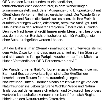
ÖBB und den Naturfreunden ist ein handlicher,
familienfreundlicher Wanderführer, in dem Wanderungen
zusammengestellt sind, deren Ausgangs- und Endpunkte gut mit
öffentlichen Verkehrsmitteln zu erreichen sind. Der Wanderführer
„Mit Bahn und Bus in die Natur!“ soll es allen, die ihre Freizeit
autofrei verbringen wollen, erleichtern, attraktive Ausflugs- und
Urlaubsziele in den schönsten Regionen Österreichs zu finden.
Denn die Nachfrage ist groß! Immer mehr Menschen, besonders
aus dem urbanen Bereich, entscheiden sich für Ausflüge, die
ohne Auto durchgeführt werden können.
„Mit der Bahn ist man 26-mal klimafreundlicher unterwegs als mit
dem Auto. Dazu kommt, dass man garantiert nicht im Stau steht
und sich auch die lästige Parkplatzsuche erspart“, so Michaela
Huber, Vorständin der ÖBB-Personenverkehr AG.
Der Wanderführer enthält 46 Touren in ganz Österreich, die mit
Bahn und Bus zu bewerkstelligen sind. „Der Großteil der
beschriebenen Routen führt zu traumhaft gelegenen
Naturfreunde-Hütten. Darüber hinaus stellen wir einige von den
Naturfreunden ins Leben gerufene WohlfühlWege und Natura
Trails vor, auf denen man sich erholen und ökologisch besonders
wertvolle Landschaften kennenlernen kann“ freut sich Regina
Hrbek von den Naturfreunden Österreich.