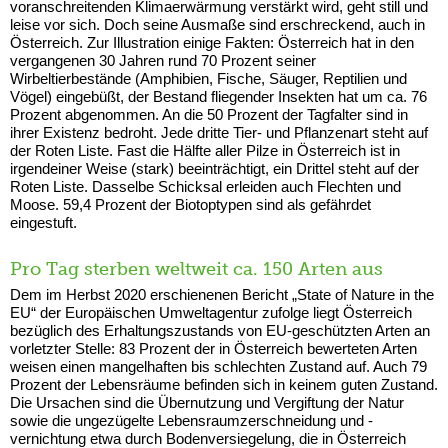
voranschreitenden Klimaerwärmung verstärkt wird, geht still und
leise vor sich. Doch seine Ausmaße sind erschreckend, auch in
Österreich. Zur Illustration einige Fakten: Österreich hat in den
vergangenen 30 Jahren rund 70 Prozent seiner
Wirbeltierbestände (Amphibien, Fische, Säuger, Reptilien und
Vögel) eingebüßt, der Bestand fliegender Insekten hat um ca. 76
Prozent abgenommen. An die 50 Prozent der Tagfalter sind in
ihrer Existenz bedroht. Jede dritte Tier- und Pflanzenart steht auf
der Roten Liste. Fast die Hälfte aller Pilze in Österreich ist in
irgendeiner Weise (stark) beeinträchtigt, ein Drittel steht auf der
Roten Liste. Dasselbe Schicksal erleiden auch Flechten und
Moose. 59,4 Prozent der Biotoptypen sind als gefährdet
eingestuft.
Pro Tag sterben weltweit ca. 150 Arten aus
Dem im Herbst 2020 erschienenen Bericht „State of Nature in the
EU“ der Europäischen Umweltagentur zufolge liegt Österreich
bezüglich des Erhaltungszustands von EU-geschützten Arten an
vorletzter Stelle: 83 Prozent der in Österreich bewerteten Arten
weisen einen mangelhaften bis schlechten Zustand auf. Auch 79
Prozent der Lebensräume befinden sich in keinem guten Zustand.
Die Ursachen sind die Übernutzung und Vergiftung der Natur
sowie die ungezügelte Lebensraumzerschneidung und -
vernichtung etwa durch Bodenversiegelung, die in Österreich