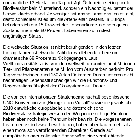
unglaubliche 13 Hektar pro Tag beträgt. Österreich sei in puncto
Biodiversität kein Musterland, sondern ein Nachzügler, betont der
Umweltdachverband. Je weniger naturnahe Landschaften es gibt,
desto schlechter ist es um die Artenvielfalt bestellt. In Europa
befinden sich nur 15 Prozent der Lebensräume in einem guten
Zustand, mehr als 80 Prozent haben einen zumindest
ungünstigen Status.
Die weltweite Situation ist nicht beruhigender: In den letzten
fünfzig Jahren ist etwa die Zahl der wildlebenden Tiere um
dramatische 68 Prozent zurückgegangen. Laut
Weltbiodiversitätsrat ist von den weltweit bekannten acht Millionen
Tier- und Pflanzenarten eine Million vom Aussterben bedroht. Pro
Tag verschwinden rund 150 Arten für immer. Durch unseren nicht
nachhaltigen Lebensstil schädigen wir die Funktions- und
Regenerationsfähigkeit der Ökosysteme auf Dauer.
Die von der internationalen Staatengemeinschaft beschlossene
UNO-Konvention zur „Biologischen Vielfalt“ sowie die jeweils ab
2010 entwickelte europäische und österreichische
Biodiversitätsstrategie weisen den Weg in die richtige Richtung,
haben aber noch keine Trendumkehr bewirkt. Die vorgesehenen
Instrumente sind zwar beschrieben, haben aber kaum mehr als
einen moralisch verpflichtenden Charakter. Gerade auf
europäischer oder nationaler Ebene wäre eine verpflichtende