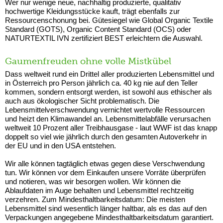
Wer nur wenige neue, nachhaltig produzierte, qualitativ
hochwertige Kleidungsstücke kauft, trägt ebenfalls zur
Ressourcenschonung bei. Gütesiegel wie Global Organic Textile
Standard (GOTS), Organic Content Standard (OCS) oder
NATURTEXTIL IVN zertifiziert BEST erleichtern die Auswahl.
Gaumenfreuden ohne volle Mistkübel
Dass weltweit rund ein Drittel aller produzierten Lebensmittel und
in Österreich pro Person jährlich ca. 40 kg nie auf den Teller
kommen, sondern entsorgt werden, ist sowohl aus ethischer als
auch aus ökologischer Sicht problematisch. Die
Lebensmittelverschwendung vernichtet wertvolle Ressourcen
und heizt den Klimawandel an. Lebensmittelabfälle verursachen
weltweit 10 Prozent aller Treibhausgase - laut WWF ist das knapp
doppelt so viel wie jährlich durch den gesamten Autoverkehr in
der EU und in den USA entstehen.
Wir alle können tagtäglich etwas gegen diese Verschwendung
tun. Wir können vor dem Einkaufen unsere Vorräte überprüfen
und notieren, was wir besorgen wollen. Wir können die
Ablaufdaten im Auge behalten und Lebensmittel rechtzeitig
verzehren. Zum Mindesthaltbarkeitsdatum: Die meisten
Lebensmittel sind wesentlich länger haltbar, als es das auf den
Verpackungen angegebene Mindesthaltbarkeitsdatum garantiert.