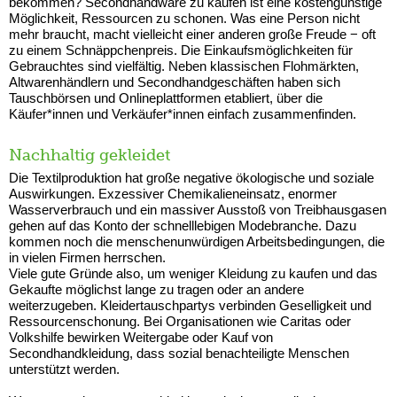
bekommen? Secondhandware zu kaufen ist eine kostengünstige
Möglichkeit, Ressourcen zu schonen. Was eine Person nicht
mehr braucht, macht vielleicht einer anderen große Freude − oft
zu einem Schnäppchenpreis. Die Einkaufsmöglichkeiten für
Gebrauchtes sind vielfältig. Neben klassischen Flohmärkten,
Altwarenhändlern und Secondhandgeschäften haben sich
Tauschbörsen und Onlineplattformen etabliert, über die
Käufer*innen und Verkäufer*innen einfach zusammenfinden.
Nachhaltig gekleidet
Die Textilproduktion hat große negative ökologische und soziale
Auswirkungen. Exzessiver Chemikalieneinsatz, enormer
Wasserverbrauch und ein massiver Ausstoß von Treibhausgasen
gehen auf das Konto der schnelllebigen Modebranche. Dazu
kommen noch die menschenunwürdigen Arbeitsbedingungen, die
in vielen Firmen herrschen.
Viele gute Gründe also, um weniger Kleidung zu kaufen und das
Gekaufte möglichst lange zu tragen oder an andere
weiterzugeben. Kleidertauschpartys verbinden Geselligkeit und
Ressourcenschonung. Bei Organisationen wie Caritas oder
Volkshilfe bewirken Weitergabe oder Kauf von
Secondhandkleidung, dass sozial benachteiligte Menschen
unterstützt werden.