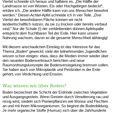
Viertel schneide ich heraus und halbiere es. „Die Hälfte der
Landmasse ist von Wüsten, Eis oder Hochgebirgen bedeckt“,
erkläre ich. „Die andere Hälfte kann von uns Menschen bewohnt
werden.“ Diesen Achtel-Apfel schneide ich in vier Teile. „Drei
Viertel der bewohnbaren Fläche können wir nicht
landwirtschaftlich nutzen, da sie zu trocken oder bereits verbaut
sind.“ Nur die Schale (!) der verbleibenden dünnen Apfelspalte
entspricht dem fruchtbaren Teil der Erde. Hier kann unsere
Nahrung wachsen, davon ist die gesamte Menschheit abhängig!
Mit diesem anschaulichen Einstieg ist das Interesse für das
Thema „Boden“ geweckt; viele der teilnehmenden Jugendlichen
wissen schon einiges: etwa, dass die Medien immer wieder über
den rasanten Bodenverbrauch berichten und neue
Raumordnungskonzepte die Bodenversiegelung bremsen sollen.
Sie haben auch von Mikroplastik und Pestiziden in der Erde
gehört, von Verdichtung und Erosion.
Was wissen wir über Boden?
Boden bezeichnet die Schicht der Erdrinde zwischen Vegetation
und Ausgangsgestein.
Wenn Gestein durch Verwitterung rau und
rissig wird, siedeln sich Pionierpflanzen wie Moose und Flechten
an und mit ihnen Mikroorganismen. So beginnt die Bodenbildung.
Je mehr organische Stoffe (Humus) sich über die Jahrhunderte