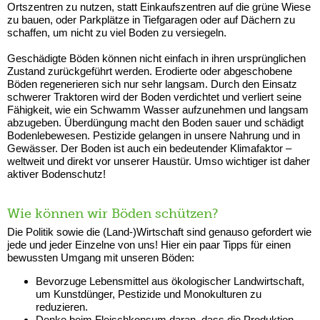
Ortszentren zu nutzen, statt Einkaufszentren auf die grüne Wiese
zu bauen, oder Parkplätze in Tiefgaragen oder auf Dächern zu
schaffen, um nicht zu viel Boden zu versiegeln.
Geschädigte Böden können nicht einfach in ihren ursprünglichen
Zustand zurückgeführt werden. Erodierte oder abgeschobene
Böden regenerieren sich nur sehr langsam. Durch den Einsatz
schwerer Traktoren wird der Boden verdichtet und verliert seine
Fähigkeit, wie ein Schwamm Wasser aufzunehmen und langsam
abzugeben. Überdüngung macht den Boden sauer und schädigt
Bodenlebewesen. Pestizide gelangen in unsere Nahrung und in
Gewässer. Der Boden ist auch ein bedeutender Klimafaktor –
weltweit und direkt vor unserer Haustür. Umso wichtiger ist daher
aktiver Bodenschutz!
Wie können wir Böden schützen?
Die Politik sowie die (Land-)Wirtschaft sind genauso gefordert wie
jede und jeder Einzelne von uns! Hier ein paar Tipps für einen
bewussten Umgang mit unseren Böden:
Bevorzuge Lebensmittel aus ökologischer Landwirtschaft,
um Kunstdünger, Pestizide und Monokulturen zu
reduzieren.
Denke beim Fleischkonsum daran, dass die Produktion