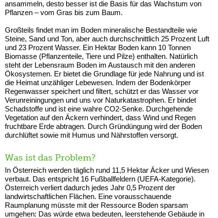
ansammeln, desto besser ist die Basis für das Wachstum von
Pflanzen – vom Gras bis zum Baum.
Großteils findet man im Boden mineralische Bestandteile wie
Steine, Sand und Ton, aber auch durchschnittlich 25 Prozent Luft
und 23 Prozent Wasser. Ein Hektar Boden kann 10 Tonnen
Biomasse (Pflanzenteile, Tiere und Pilze) enthalten. Natürlich
steht der Lebensraum Boden im Austausch mit den anderen
Ökosystemen. Er bietet die Grundlage für jede Nahrung und ist
die Heimat unzähliger Lebewesen. Indem der Bodenkörper
Regenwasser speichert und filtert, schützt er das Wasser vor
Verunreiningungen und uns vor Naturkatastrophen. Er bindet
Schadstoffe und ist eine wahre CO2-Senke. Durchgehende
Vegetation auf den Äckern verhindert, dass Wind und Regen
fruchtbare Erde abtragen. Durch Gründüngung wird der Boden
durchlüftet sowie mit Humus und Nährstoffen versorgt.
Was ist das Problem?
In Österreich werden täglich rund 11,5 Hektar Äcker und Wiesen
verbaut. Das entspricht 16 Fußballfeldern (UEFA-Kategorie).
Österreich verliert dadurch jedes Jahr 0,5 Prozent der
landwirtschaftlichen Flächen. Eine vorausschauende
Raumplanung müsste mit der Ressource Boden sparsam
umgehen: Das würde etwa bedeuten, leerstehende Gebäude in