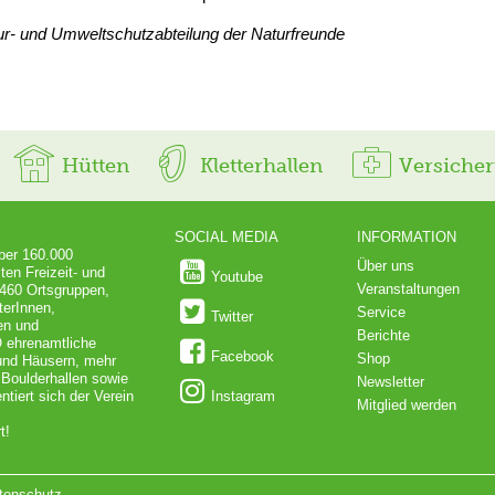
tur- und Umweltschutzabteilung der Naturfreunde
Hütten
Kletterhallen
Versiche
SOCIAL MEDIA
INFORMATION
über 160.000
Über uns
ten Freizeit- und
Youtube
Veranstaltungen
 460 Ortsgruppen,
terInnen,
Service
Twitter
en und
Berichte
O ehrenamtliche
Facebook
Shop
 und Häusern, mehr
 Boulderhallen sowie
Newsletter
iert sich der Verein
Instagram
Mitglied werden
t!
tenschutz