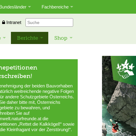
Bundesländer
Fachbereiche
Intranet
e
Berichte
Shop
nepetitionen
rschreiben!
enehmigung der beiden Bauvorhaben
atürlich weitreichende negative Folgen
für andere Schutzgebiete Österreichs.
Sie daher bitte mit, Österreichs
gebiete zu bewahren, und
hreiben Sie auf
elt.naturfreunde.at die
etitionen „Rettet die Kalkkögel!“ sowie
 die Kleinfragant vor der Zerstörung!“.