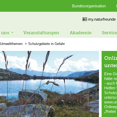
Bundesorganisation
my.naturfreunde
 uns
Veranstaltungen
Akademie
Servic
Umweltthemen
Schutzgebiete in Gefahr
Onli
unte
Eine G
hätte n
- auch 
Helfen 
Schutz
untersc
www.umw
Onlinep
„Rettet