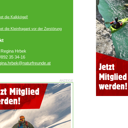
et die Kalkkögel!
et die Kleinfragant vor der Zerstörung
kt
 Regina Hrbek
/892 35 34-16
gina.hrbek@naturfreunde.at
ANZEIGE