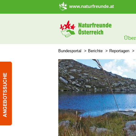
➜ Hauptregion der Seite anspringen
www.naturfreunde.at
Über
Bundesportal
Berichte
Reportagen