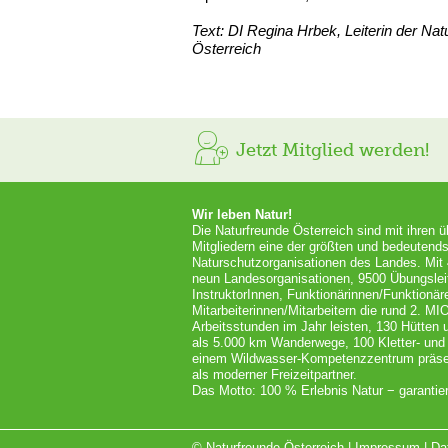
Text: DI Regina Hrbek, Leiterin der Na
Österreich
Jetzt Mitglied werden!
Wir leben Natur!
Die Naturfreunde Österreich sind mit ihren 
Mitgliedern eine der größten und bedeutends
Naturschutzorganisationen des Landes. Mit
neun Landesorganisationen, 9500 Übungslei
InstruktorInnen, Funktionärinnen/Funktionär
Mitarbeiterinnen/Mitarbeitern die rund 2. MI
Arbeitsstunden im Jahr leisten, 130 Hütten
als 5.000 km Wanderwege, 100 Kletter- und
einem Wildwasser-Kompetenzzentrum präsent
als moderner Freizeitpartner.
Das Motto: 100 % Erlebnis Natur − garantier
© Naturfreunde Österreich |
Impressum
|
Da