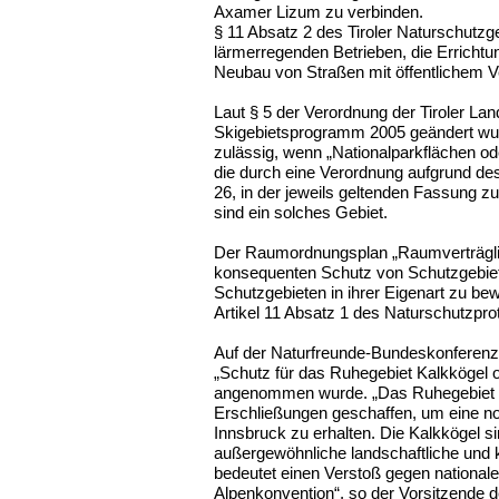
Axamer Lizum zu verbinden.
§ 11 Absatz 2 des Tiroler Naturschutzg
lärmerregenden Betrieben, die Errichtu
Neubau von Straßen mit öffentlichem V
Laut § 5 der Verordnung der Tiroler Lan
Skigebietsprogramm 2005 geändert wurd
zulässig, wenn „Nationalparkflächen 
die durch eine Verordnung aufgrund des
26, in der jeweils geltenden Fassung z
sind ein solches Gebiet.
Der Raumordnungsplan „Raumverträglich
konsequenten Schutz von Schutzgebiet
Schutzgebieten in ihrer Eigenart zu bew
Artikel 11 Absatz 1 des Naturschutzpro
Auf der Naturfreunde-Bundeskonferenz 2
„Schutz für das Ruhegebiet Kalkkögel 
angenommen wurde. „Das Ruhegebiet K
Erschließungen geschaffen, um eine no
Innsbruck zu erhalten. Die Kalkkögel s
außergewöhnliche landschaftliche und k
bedeutet einen Verstoß gegen nationale
Alpenkonvention“, so der Vorsitzende de