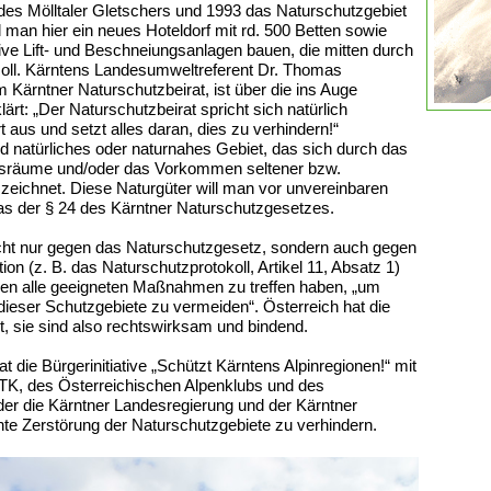
e des Mölltaler Gletschers und 1993 das Naturschutzgebiet
man hier ein neues Hoteldorf mit rd. 500 Betten sowie
sive Lift- und Beschneiungsanlagen bauen, die mitten durch
soll. Kärntens Landesumweltreferent Dr. Thomas
m Kärntner Naturschutzbeirat, ist über die ins Auge
rt: „Der Naturschutzbeirat spricht sich natürlich
 aus und setzt alles daran, dies zu verhindern!“
nd natürliches oder naturnahes Gebiet, das sich durch das
sräume und/oder das Vorkommen seltener bzw.
szeichnet. Diese Naturgüter will man vor unvereinbaren
 das der § 24 des Kärntner Naturschutzgesetzes.
cht nur gegen das Naturschutzgesetz, sondern auch gegen
ion (z. B. das Naturschutzprotokoll, Artikel 11, Absatz 1)
teien alle geeigneten Maßnahmen zu treffen haben, „um
dieser Schutzgebiete zu vermeiden“.
Österreich hat die
rt, sie sind also rechtswirksam und bindend.
t die Bürgerinitiative „Schützt Kärntens Alpinregionen!“ mit
TK, des Österreichischen Alpenklubs und des
n der die Kärntner Landesregierung und der Kärntner
nte Zerstörung der Naturschutzgebiete zu verhindern.