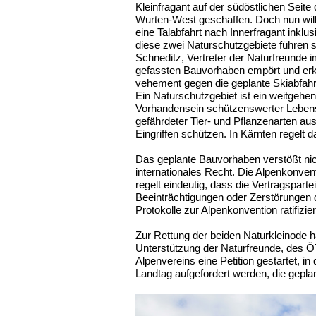
Kleinfragant auf der südöstlichen Seit
Wurten-West geschaffen. Doch nun will 
eine Talabfahrt nach Innerfragant inklu
diese zwei Naturschutzgebiete führen 
Schneditz, Vertreter der Naturfreunde i
gefassten Bauvorhaben empört und erklä
vehement gegen die geplante Skiabfahrt
Ein Naturschutzgebiet ist ein weitgehe
Vorhandensein schützenswerter Leben
gefährdeter Tier- und Pflanzenarten au
Eingriffen schützen. In Kärnten regelt
Das geplante Bauvorhaben verstößt ni
internationales Recht. Die Alpenkonvent
regelt eindeutig, dass die Vertragspar
Beeinträchtigungen oder Zerstörungen 
Protokolle zur Alpenkonvention ratifizie
Zur Rettung der beiden Naturkleinode ha
Unterstützung der Naturfreunde, des Ö
Alpenvereins eine Petition gestartet, i
Landtag aufgefordert werden, die gepla