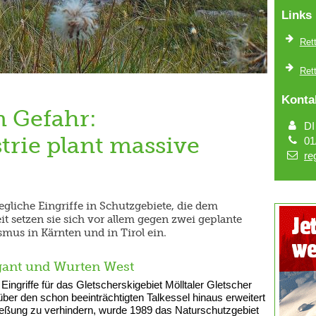
Links
Rett
Rett
Konta
n Gefahr:
DI
rie plant massive
01
re
gliche Eingriffe in Schutzgebiete, die dem
 setzen sie sich vor allem gegen zwei geplante
s in Kärnten und in Tirol ein.
agant und Wurten West
Eingriffe für das Gletscherskigebiet Mölltaler Gletscher
 über den schon beeinträchtigten Talkessel hinaus erweitert
ießung zu verhindern, wurde 1989 das Naturschutzgebiet