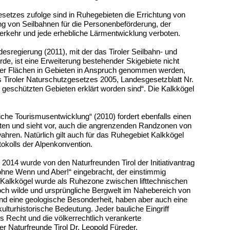
esetzes zufolge sind in Ruhegebieten die Errichtung von
ng von Seilbahnen für die Personenbeförderung, der
erkehr und jede erhebliche Lärmentwicklung verboten.
desregierung (2011), mit der das Tiroler Seilbahn- und
e, ist eine Erweiterung bestehender Skigebiete nicht
oder Flächen in Gebieten in Anspruch genommen werden,
 Tiroler Naturschutzgesetzes 2005, Landesgesetzblatt Nr.
u geschützten Gebieten erklärt worden sind“. Die Kalkkögel
e Tourismusentwicklung“ (2010) fordert ebenfalls einen
en und sieht vor, auch die angrenzenden Randzonen von
ahren. Natürlich gilt auch für das Ruhegebiet Kalkkögel
tokolls der Alpenkonvention.
014 wurde von den Naturfreunden Tirol der Initiativantrag
ohne Wenn und Aber!“ eingebracht, der einstimmig
alkkögel wurde als Ruhezone zwischen lifttechnischen
ch wilde und ursprüngliche Bergwelt im Nahebereich von
ind eine geologische Besonderheit, haben aber auch eine
ulturhistorische Bedeutung. Jeder bauliche Eingriff
s Recht und die völkerrechtlich verankerte
r Naturfreunde Tirol Dr. Leopold Füreder.