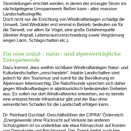
Stromleitungen errichtet werden, in denen der erzeugte Strom ins
nächstgelegene Umspannwerk fließen kann - alles massive
Landschaftseingriffe.
Doch nicht nur die Errichtung von Windkraftanlagen schädigt die
Umwelt. Sind Windräder erst einmal in Betrieb, bedeuten sie für
die Tierwelt, vor allem für Vögel, eine große Gefahrenquelle
(direkter Anprall, Lebensraumzerschneidung sowie Vergrämung
wegen Lärm, Schlagschatten etc.).
Für eine sozial-, natur- und alpenverträgliche
Energiewende
Dazu kommt, dass weithin sichtbare Windkraftanlagen Natur- und
Kulturlandschaften „verschandeln“. Intakte Landschaften sind
jedoch für den Tourismus und somit für die Bevölkerung im
Alpenraum lebenswichtig. Die Naturfreunde sprechen sich daher
gegen Windkraftanlagen in alpintouristisch bedeutenden Gebieten
aus. Es sollen nur dort Windkraftwerke entstehen, wo es bereits
eine entsprechende Infrastruktur gibt und der Bau ohne
wesentlichen Schaden für die Landschaft erfolgen kann.
Dr. Reinhard Gschöpf, Geschäftsführer der CIPRA* Österreich:
„Energiewende ohne Rücksicht auf Verluste bei anderen
Schutzgütern ist so undenkbar wie etwa Klimaschutz auf Kosten
von Demokratie und Rechtsstaat. Der Zweck heiligt auch hier