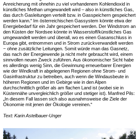
Anreicherung mit ohnehin zu viel vorhandenem Kohlendioxid in
künstliches Methan umgewandelt wird – also in künstliches Gas,
das durch Gasleitungen verteilt bzw. in Gasspeichern gespeichert
werden kann.“ Im österreichischen Gassystem könnte etwa der
Energiebedarf für ein Jahr gespeichert werden. Der Windstrom an
den Küsten der Nordsee könnte in Wasserstoff/künstliches Gas
umgewandelt werden und überall, wo es einen Gasanschluss in
Europa gibt, entnommen und in Strom zurückverwandelt werden
− ohne zusätzliche Leitungen. Somit würde man das Gasnetz,
das nach der Energiewende ja nicht mehr gebraucht wird, einem
sinnvollen neuen Zweck zuführen. Aus ökonomischer Sicht habe
es allerdings wenig Sinn, die Gewinnung erneuerbarer Energien
wie der Windkraft in abgelegenen Regionen ohne Strom- und
Gasinfrastruktur zu betreiben, auch wenn die Windausbeute in
höheren Regionen und im Gebirge wie in den Alpen
durchschnittlich größer als am flachen Land ist (wobei sie in
Küstennähe unvergleichlich größer und stetiger ist). Manfred Pils:
„In diesem Fall lassen sich also ausnahmsweise die Ziele der
Ökonomie mit jenen der Ökologie vereinen.“
Text: Karin Astelbauer-Unger