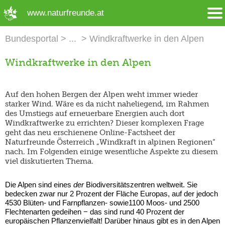
➜ Hauptregion der Seite anspringen
www.naturfreunde.at
Bundesportal
Windkraftwerke in den Alpen
Windkraftwerke in den Alpen
Auf den hohen Bergen der Alpen weht immer wieder
starker Wind. Wäre es da nicht naheliegend, im Rahmen
des Umstiegs auf erneuerbare Energien auch dort
Windkraftwerke zu errichten? Dieser komplexen Frage
geht das neu erschienene Online-Factsheet der
Naturfreunde Österreich „Windkraft in alpinen Regionen“
nach. Im Folgenden einige wesentliche Aspekte zu diesem
viel diskutierten Thema.
Die Alpen sind eines
der
Biodiversitätszentren weltweit. Sie
bedecken zwar nur 2 Prozent der Fläche Europas, auf der jedoch
4530 Blüten- und Farnpflanzen- sowie1100 Moos- und 2500
Flechtenarten gedeihen − das sind rund 40 Prozent der
europäischen Pflanzenvielfalt! Darüber hinaus gibt es in den Alpen