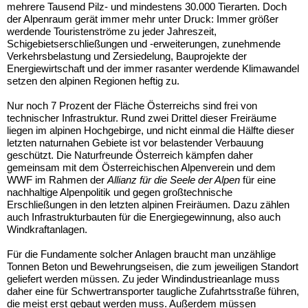
mehrere Tausend Pilz- und mindestens 30.000 Tierarten. Doch
der Alpenraum gerät immer mehr unter Druck: Immer größer
werdende Touristenströme zu jeder Jahreszeit,
Schigebietserschließungen und -erweiterungen, zunehmende
Verkehrsbelastung und Zersiedelung, Bauprojekte der
Energiewirtschaft und der immer rasanter werdende Klimawandel
setzen den alpinen Regionen heftig zu.
Nur noch 7 Prozent der Fläche Österreichs sind frei von
technischer Infrastruktur. Rund zwei Drittel dieser Freiräume
liegen im alpinen Hochgebirge, und nicht einmal die Hälfte dieser
letzten naturnahen Gebiete ist vor belastender Verbauung
geschützt. Die Naturfreunde Österreich kämpfen daher
gemeinsam mit dem Österreichischen Alpenverein und dem
WWF im Rahmen der
Allianz für die Seele der Alpen
für eine
nachhaltige Alpenpolitik und
gegen großtechnische
Erschließungen in den letzten alpinen Freiräumen. Dazu zählen
auch Infrastrukturbauten für die Energiegewinnung, also auch
Windkraftanlagen.
Für die Fundamente solcher Anlagen braucht man unzählige
Tonnen Beton und Bewehrungseisen, die zum jeweiligen Standort
geliefert werden müssen. Zu jeder Windindustrieanlage muss
daher eine für Schwertransporter taugliche Zufahrtsstraße führen,
die meist erst gebaut werden muss. Außerdem müssen