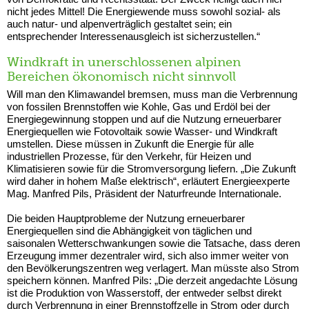
nicht jedes Mittel! Die Energiewende muss sowohl sozial- als
auch natur- und alpenverträglich gestaltet sein; ein
entsprechender Interessenausgleich ist sicherzustellen.“
Windkraft in unerschlossenen alpinen
Bereichen ökonomisch nicht sinnvoll
Will man den Klimawandel bremsen, muss man die Verbrennung
von fossilen Brennstoffen wie Kohle, Gas und Erdöl bei der
Energiegewinnung stoppen und auf die Nutzung erneuerbarer
Energiequellen wie Fotovoltaik sowie Wasser- und Windkraft
umstellen. Diese müssen in Zukunft die Energie für alle
industriellen Prozesse, für den Verkehr, für Heizen und
Klimatisieren sowie für die Stromversorgung liefern. „Die Zukunft
wird daher in hohem Maße elektrisch“, erläutert Energieexperte
Mag. Manfred Pils, Präsident der Naturfreunde Internationale.
Die beiden Hauptprobleme der Nutzung erneuerbarer
Energiequellen sind die Abhängigkeit von täglichen und
saisonalen Wetterschwankungen sowie die Tatsache, dass deren
Erzeugung immer dezentraler wird, sich also immer weiter von
den Bevölkerungszentren weg verlagert. Man müsste also Strom
speichern können. Manfred Pils: „Die derzeit angedachte Lösung
ist die Produktion von Wasserstoff, der entweder selbst direkt
durch Verbrennung in einer Brennstoffzelle in Strom oder durch