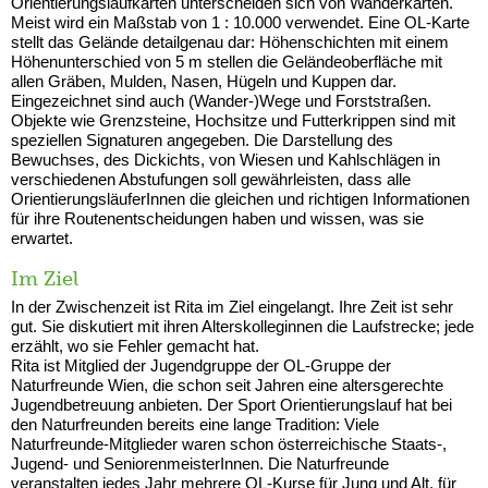
Orientierungslaufkarten unterscheiden sich von Wanderkarten.
Meist wird ein Maßstab von 1 : 10.000 verwendet. Eine OL-Karte
stellt das Gelände detailgenau dar: Höhenschichten mit einem
Höhenunterschied von 5 m stellen die Geländeoberfläche mit
allen Gräben, Mulden, Nasen, Hügeln und Kuppen dar.
Eingezeichnet sind auch (Wander-)Wege und Forststraßen.
Objekte wie Grenzsteine, Hochsitze und Futterkrippen sind mit
speziellen Signaturen angegeben. Die Darstellung des
Bewuchses, des Dickichts, von Wiesen und Kahlschlägen in
verschiedenen Abstufungen soll gewährleisten, dass alle
OrientierungsläuferInnen die gleichen und richtigen Informationen
für ihre Routenentscheidungen haben und wissen, was sie
erwartet.
Im Ziel
In der Zwischenzeit ist Rita im Ziel eingelangt. Ihre Zeit ist sehr
gut. Sie diskutiert mit ihren Alterskolleginnen die Laufstrecke; jede
erzählt, wo sie Fehler gemacht hat.
Rita ist Mitglied der Jugendgruppe der OL-Gruppe der
Naturfreunde Wien, die schon seit Jahren eine altersgerechte
Jugendbetreuung anbieten. Der Sport Orientierungslauf hat bei
den Naturfreunden bereits eine lange Tradition: Viele
Naturfreunde-Mitglieder waren schon österreichische Staats-,
Jugend- und SeniorenmeisterInnen. Die Naturfreunde
veranstalten jedes Jahr mehrere OL-Kurse für Jung und Alt, für