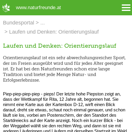
➜ Hauptregion der Seite anspringen
www.naturfreunde.at
Bundesportal
Laufen und Denken: Orientierungslauf
Laufen und Denken: Orientierungslauf
Orientierungslauf ist ein sehr abwechslungsreicher Sport,
der im Freien ausgeübt wird und für jedes Alter geeignet
ist. Er hat bei den Naturfreunden schon eine lange
Tradition und bietet jede Menge Natur- und
Erfolgserlebnisse.
Piep-piep-piep-piep - pieps! Der letzte hohe Piepston zeigt an,
dass der Wettkampf für Rita, 12 Jahre alt, begonnen hat. Sie
nimmt eine Karte aus der Kartenbox D-12, wirft einen Blick
darauf, dreht sie etwas, schaut noch einmal genauer, und schon
läuft sie los, vorbei am Postenschirm, der den Standort des
Startdreiecks auf der Karte anzeigt. Noch ein kurzer Blick - bei
der Weggabel wählt sie den rechten Weg, und dann ist sie mit
anderen Läuferinnen und Läufern mit derselben Startzeit im Wald