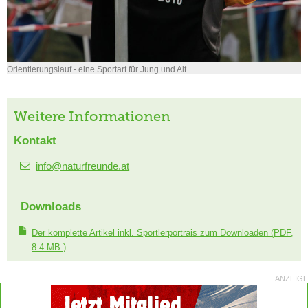
Orientierungslauf - eine Sportart für Jung und Alt
Weitere Informationen
Kontakt
info@naturfreunde.at
Downloads
Der komplette Artikel inkl. Sportlerportrais zum Downloaden
(PDF,
8.4 MB )
ANZEIGE