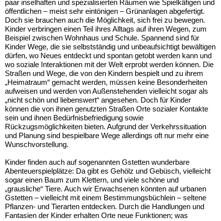
paar inselhaften und spezialisierten Räumen wie Spielkäfigen und
öffentlichen – meist sehr eintönigen – Grünanlagen abgefertigt.
Doch sie brauchen auch die Möglichkeit, sich frei zu bewegen.
Kinder verbringen einen Teil ihres Alltags auf ihren Wegen, zum
Beispiel zwischen Wohnhaus und Schule. Spannend sind für
Kinder Wege, die sie selbstständig und unbeaufsichtigt bewältigen
dürfen, wo Neues entdeckt und spontan getobt werden kann und
wo soziale Interaktionen mit der Welt erprobt werden können. Die
Straßen und Wege, die von den Kindern bespielt und zu ihrem
„Heimatraum“ gemacht werden, müssen keine Besonderheiten
aufweisen und werden von Außenstehenden vielleicht sogar als
„nicht schön und liebenswert“ angesehen. Doch für Kinder
können die von ihnen genutzten Straßen Orte sozialer Kontakte
sein und ihnen Bedürfnisbefriedigung sowie
Rückzugsmöglichkeiten bieten. Aufgrund der Verkehrssituation
und Planung sind bespielbare Wege allerdings oft nur mehr eine
Wunschvorstellung.
Kinder finden auch auf sogenannten Gstetten wunderbare
Abenteuerspielplätze: Da gibt es Gehölz und Gebüsch, vielleicht
sogar einen Baum zum Klettern, und viele schöne und
„grausliche“ Tiere. Auch wir Erwachsenen könnten auf urbanen
Gstetten – vielleicht mit einem Bestimmungsbüchlein – seltene
Pflanzen- und Tierarten entdecken. Durch die Handlungen und
Fantasien der Kinder erhalten Orte neue Funktionen; was