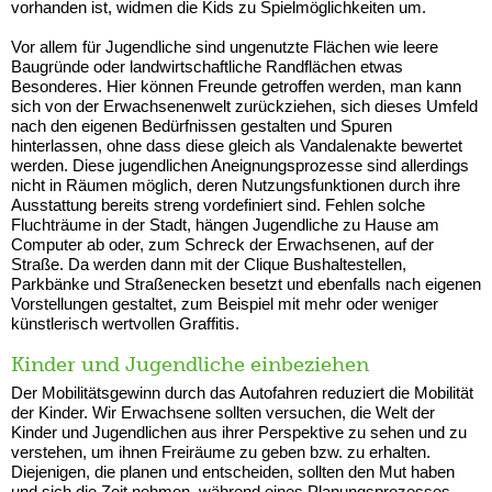
vorhanden ist, widmen die Kids zu Spielmöglichkeiten um.
Vor allem für Jugendliche sind ungenutzte Flächen wie leere
Baugründe oder landwirtschaftliche Randflächen etwas
Besonderes. Hier können Freunde getroffen werden, man kann
sich von der Erwachsenenwelt zurückziehen, sich dieses Umfeld
nach den eigenen Bedürfnissen gestalten und Spuren
hinterlassen, ohne dass diese gleich als Vandalenakte bewertet
werden. Diese jugendlichen Aneignungsprozesse sind allerdings
nicht in Räumen möglich, deren Nutzungsfunktionen durch ihre
Ausstattung bereits streng vordefiniert sind. Fehlen solche
Fluchträume in der Stadt, hängen Jugendliche zu Hause am
Computer ab oder, zum Schreck der Erwachsenen, auf der
Straße. Da werden dann mit der Clique Bushaltestellen,
Parkbänke und Straßenecken besetzt und ebenfalls nach eigenen
Vorstellungen gestaltet, zum Beispiel mit mehr oder weniger
künstlerisch wertvollen Graffitis.
Kinder und Jugendliche einbeziehen
Der Mobilitätsgewinn durch das Autofahren reduziert die Mobilität
der Kinder. Wir Erwachsene sollten versuchen, die Welt der
Kinder und Jugendlichen aus ihrer Perspektive zu sehen und zu
verstehen, um ihnen Freiräume zu geben bzw. zu erhalten.
Diejenigen, die planen und entscheiden, sollten den Mut haben
und sich die Zeit nehmen, während eines Planungsprozesses