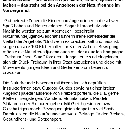
lachen – das steht bei den Angeboten der Naturfreunde im
Vordergrund.
„Gut betreut können die Kinder und Jugendlichen unbeschwert
Spaß haben und Neues erleben. Sogar Klimaschutz oder
Nachhilfe werden so zum Abenteuer“, beschreibt
Naturfreundejugend-Geschäftsführerin Irene Raffetseder die
Vielfalt der Angebote. “Und wenn es draußen kalt und nass ist,
sorgen unsere 100 Kletterhallen für Kletter-Action.” Bewegung
möchte die Naturfreundjugend auch mit der aktuellen Kampagne
“Freiraum findet Stadt” forcieren. Junge Leute sind eingeladen,
sich ein Stück Freiraum in ihrer Stadt anzueignen und diese mit
Movements, jungen Ideen und Gedanken zum Leben zu
erwecken.
Die Naturfreunde bewegen mit ihren staatlich geprüften
InstruktorInnen bzw. Outdoor-Guides sowie mit einer breiten
Angebotspalette tausende von Freizeitsportlern, die u.a. gerne
Klettern, Bergsteigen, Wandern, Mountainbiken, Paddeln,
Skifahren oder Skitouren gehen. Mit Gleichgesinnten bzw.
Gleichaltrigen macht Bewegung gleich doppelt so viel Spaß.
Damit leisten die Naturfreunde wertvolle Beiträge für den Breiten-,
Gesundheits- und Spitzensport.