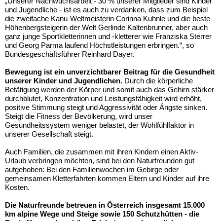
„Unserer Nachwuchsarbeit - 30 % unserer Mitglieder sind Kinder
und Jugendliche - ist es auch zu verdanken, dass zum Beispiel
die zweifache Kanu-Weltmeisterin Corinna Kuhnle und die beste
Höhenbergsteigerin der Welt Gerlinde Kaltenbrunner, aber auch
ganz junge Sportkletterinnen und -kletterer wie Franziska Sterrer
und Georg Parma laufend Höchstleistungen erbringen.“, so
Bundesgeschäftsführer Reinhard Dayer.
Bewegung ist ein unverzichtbarer Beitrag für die Gesundheit
unserer Kinder und Jugendlichen.
Durch die körperliche
Betätigung werden der Körper und somit auch das Gehirn stärker
durchblutet, Konzentration und Leistungsfähigkeit wird erhöht,
positive Stimmung steigt und Aggressivität oder Ängste sinken.
Steigt die Fitness der Bevölkerung, wird unser
Gesundheitssystem weniger belastet, der Wohlfühlfaktor in
unserer Gesellschaft steigt.
Auch Familien, die zusammen mit ihren Kindern einen Aktiv-
Urlaub verbringen möchten, sind bei den Naturfreunden gut
aufgehoben: Bei den Familienwochen im Gebirge oder
gemeinsamen Kletterfahrten kommen Eltern und Kinder auf ihre
Kosten.
Die Naturfreunde betreuen in Österreich insgesamt
15
.000
km alpine Wege und Steige sowie
150
Schutzhütten
-
die