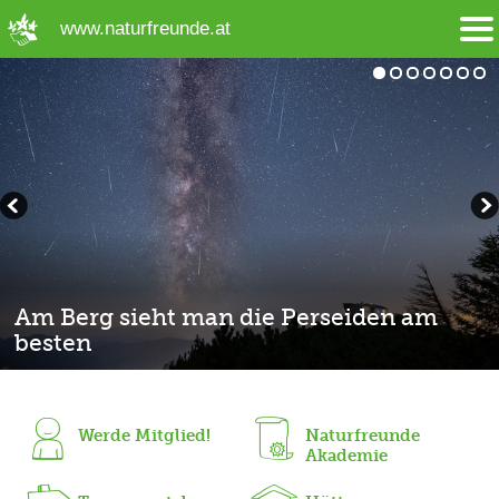
➜ Hauptregion der Seite anspringen
www.naturfreunde.at
Am Berg sieht man die Perseiden am
besten
Wasserdichte Fahrradtasche
Aktuell: Naturfreund 3/2026
Finde die passende Tour!
Gewitter am Berg richtig einschätzen
Entdecken, Erleben oder Entspannen!
Schluss mit einsamen Wochenenden!
Werde Mitglied!
Naturfreunde
Akademie