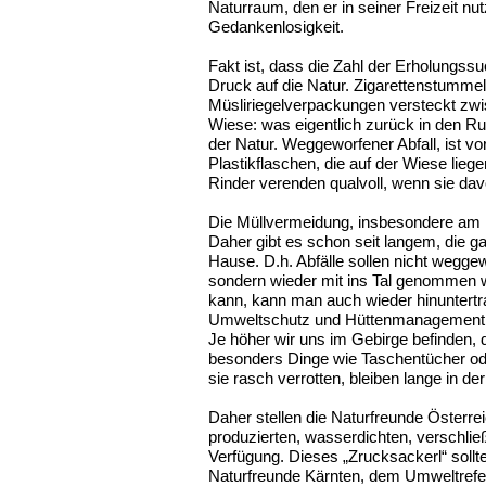
Naturraum, den er in seiner Freizeit nu
Gedankenlosigkeit.
Fakt ist, dass die Zahl der Erholungs
Druck auf die Natur. Zigarettenstummel
Müsliriegelverpackungen versteckt zwi
Wiese: was eigentlich zurück in den Ruc
der Natur. Weggeworfener Abfall, ist vo
Plastikflaschen, die auf der Wiese lieg
Rinder verenden qualvoll, wenn sie da
Die Müllvermeidung, insbesondere am Be
Daher gibt es schon seit langem, die g
Hause. D.h. Abfälle sollen nicht wegge
sondern wieder mit ins Tal genommen 
kann, kann man auch wieder hinuntertra
Umweltschutz und Hüttenmanagement
Je höher wir uns im Gebirge befinden, 
besonders Dinge wie Taschentücher o
sie rasch verrotten, bleiben lange in de
Daher stellen die Naturfreunde Österrei
produzierten, wasserdichten, verschl
Verfügung. Dieses „Zrucksackerl“ sollt
Naturfreunde Kärnten, dem Umweltrefer