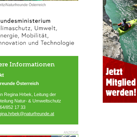
ritz/Naturfreunde Österreich
ere Informationen
kt
freunde Österreich
in Regina Hrbek, Leitung der
teilung Natur- & Umweltschutz
64/852 17 33
gina.hrbek@naturfreunde.at
ANZEIGE