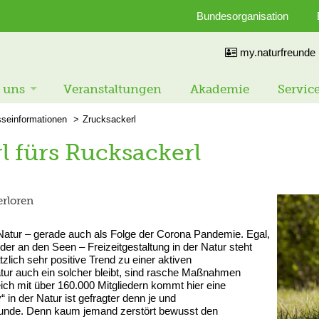
Bundesorganisation
my.naturfreunde
 uns
Veranstaltungen
Akademie
Servic
sseinformationen
Zrucksackerl
l fürs Rucksackerl
erloren
atur – gerade auch als Folge der Corona Pandemie. Egal,
er an den Seen – Freizeitgestaltung in der Natur steht
lich sehr positive Trend zu einer aktiven
atur auch ein solcher bleibt, sind rasche Maßnahmen
ich mit über 160.000 Mitgliedern kommt hier eine
 in der Natur ist gefragter denn je und
tunde. Denn kaum jemand zerstört bewusst den