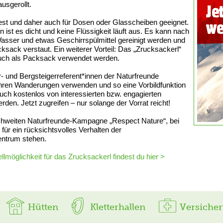
ausgerollt.
fest und daher auch für Dosen oder Glasscheiben geeignet.
 ist es dicht und keine Flüssigkeit läuft aus. Es kann nach
sser und etwas Geschirrspülmittel gereinigt werden und
sack verstaut. Ein weiterer Vorteil: Das „Zrucksackerl“
auch als Packsack verwendet werden.
- und Bergsteigerreferent*innen der Naturfreunde
i ihren Wanderungen verwenden und so eine Vorbildfunktion
ch kostenlos von interessierten bzw. engagierten
den. Jetzt zugreifen – nur solange der Vorrat reicht!
eichweiten Naturfreunde-Kampagne „Respect Nature“, bei
r ein rücksichtsvolles Verhalten der
entrum stehen.
llmöglichkeit für das Zrucksackerl findest du hier >
Hütten
Kletterhallen
Versiche