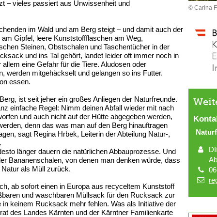
tzt – vieles passiert aus Unwissenheit und
© Carina F
suchenden im Wald und am Berg steigt – und damit auch der
 am Gipfel, leere Kunststoffflaschen am Weg,
schen Steinen, Obstschalen und Taschentücher in der
ksack und ins Tal gehört, landet leider oft immer noch in
r allem eine Gefahr für die Tiere. Aludosen oder
en, werden mitgehäckselt und gelangen so ins Futter.
von essen.
rg, ist seit jeher ein großes Anliegen der Naturfreunde.
Weit
anz einfache Regel: Nimm deinen Abfall wieder mit nach
worfen und auch nicht auf der Hütte abgegeben werden,
Konta
werden, denn das was man auf den Berg hinauftragen
Natur
gen, sagt Regina Hrbek, Leiterin der Abteilung Natur-,
.
DI
desto länger dauern die natürlichen Abbauprozesse. Und
Ab
der Bananenschalen, von denen man denken würde, dass
r Natur als Müll zurück.
06
re
ch, ab sofort einen in Europa aus recyceltem Kunststoff
ießbaren und waschbaren Müllsack für den Rucksack zur
e in keinem Rucksack mehr fehlen. Was als Initiative der
at des Landes Kärnten und der Kärntner Familienkarte