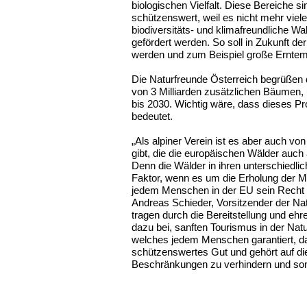
biologischen Vielfalt. Diese Bereiche s
schützenswert, weil es nicht mehr viele
biodiversitäts- und klimafreundliche 
gefördert werden. So soll in Zukunft de
werden und zum Beispiel große Erntem
Die Naturfreunde Österreich begrüßen d
von 3 Milliarden zusätzlichen Bäumen,
bis 2030. Wichtig wäre, dass dieses P
bedeutet.
„Als alpiner Verein ist es aber auch v
gibt, die die europäischen Wälder auch 
Denn die Wälder in ihren unterschiedli
Faktor, wenn es um die Erholung der M
jedem Menschen in der EU sein Recht au
Andreas Schieder, Vorsitzender der Nat
tragen durch die Bereitstellung und ehr
dazu bei, sanften Tourismus in der Na
welches jedem Menschen garantiert, da
schützenswertes Gut und gehört auf d
Beschränkungen zu verhindern und somi