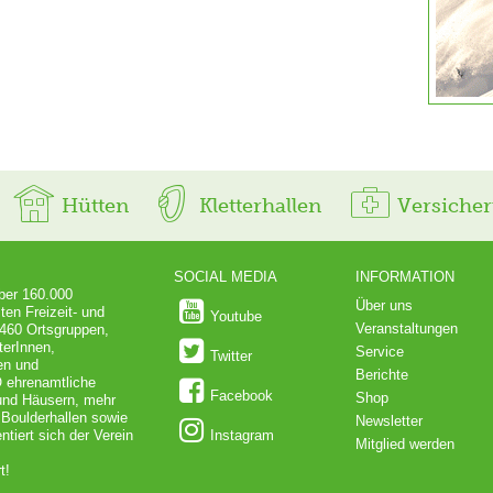
Hütten
Kletterhallen
Versiche
SOCIAL MEDIA
INFORMATION
über 160.000
Über uns
ten Freizeit- und
Youtube
Veranstaltungen
 460 Ortsgruppen,
terInnen,
Service
Twitter
en und
Berichte
O ehrenamtliche
Facebook
Shop
 und Häusern, mehr
 Boulderhallen sowie
Newsletter
iert sich der Verein
Instagram
Mitglied werden
t!