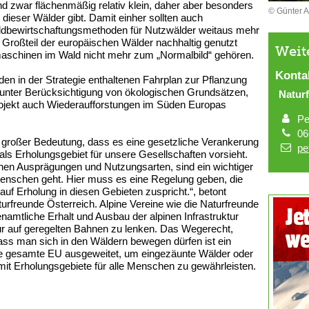
ind zwar flächenmäßig relativ klein, daher aber besonders
© Günter A
 dieser Wälder gibt. Damit einher sollten auch
Waldbewirtschaftungsmethoden für Nutzwälder weitaus mehr
r Großteil der europäischen Wälder nachhaltig genutzt
Weit
aschinen im Wald nicht mehr zum „Normalbild“ gehören.
Konta
en in der Strategie enthaltenen Fahrplan zur Pflanzung
 unter Berücksichtigung von ökologischen Grundsätzen,
Natur
rojekt auch Wiederaufforstungen im Süden Europas
Pe
06
on großer Bedeutung, dass es eine gesetzliche Verankerung
pe
als Erholungsgebiet für unsere Gesellschaften vorsieht.
chen Ausprägungen und Nutzungsarten, sind ein wichtiger
enschen geht. Hier muss es eine Regelung geben, die
f Erholung in diesen Gebieten zuspricht.“, betont
urfreunde Österreich. Alpine Vereine wie die Naturfreunde
enamtliche Erhalt und Ausbau der alpinen Infrastruktur
tur auf geregelten Bahnen zu lenken. Das Wegerecht,
ss man sich in den Wäldern bewegen dürfen ist ein
ie gesamte EU ausgeweitet, um eingezäunte Wälder oder
t Erholungsgebiete für alle Menschen zu gewährleisten.