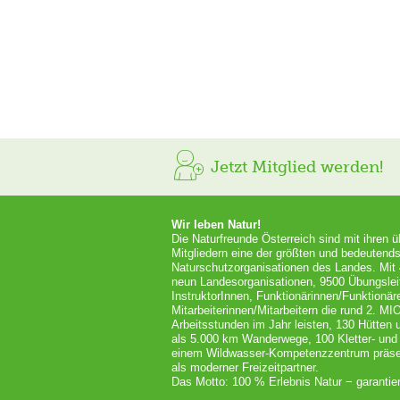
Jetzt Mitglied werden!
Wir leben Natur!
Die Naturfreunde Österreich sind mit ihren 
Mitgliedern eine der größten und bedeutends
Naturschutzorganisationen des Landes. Mit
neun Landesorganisationen, 9500 Übungslei
InstruktorInnen, Funktionärinnen/Funktionär
Mitarbeiterinnen/Mitarbeitern die rund 2. MI
Arbeitsstunden im Jahr leisten, 130 Hütten
als 5.000 km Wanderwege, 100 Kletter- und
einem Wildwasser-Kompetenzzentrum präsent
als moderner Freizeitpartner.
Das Motto: 100 % Erlebnis Natur − garantier