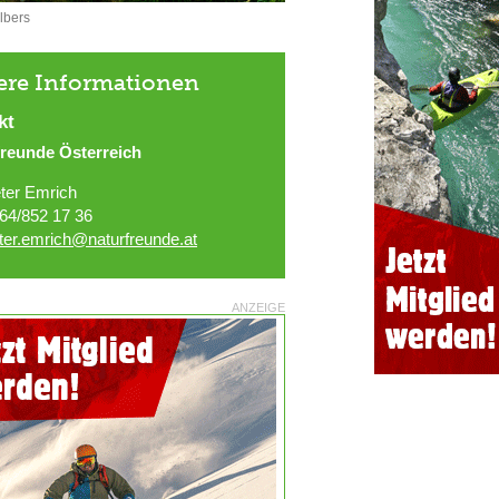
lbers
ere Informationen
kt
freunde Österreich
ter Emrich
64/852 17 36
ter.emrich@naturfreunde.at
ANZEIGE