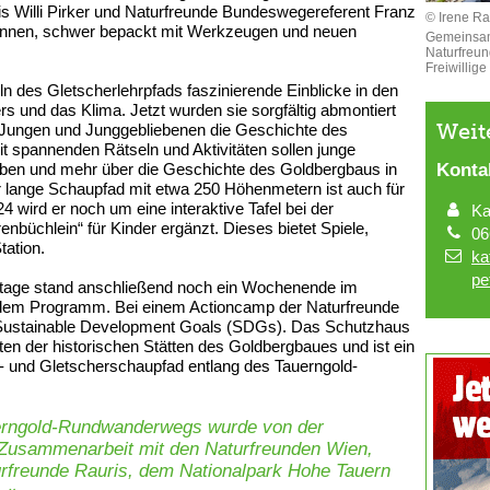
s Willi Pirker und Naturfreunde Bundeswegereferent Franz
© Irene Ra
r*innen, schwer bepackt mit Werkzeugen und neuen
Gemeinsam
Naturfreun
Freiwillig
eln des Gletscherlehrpfads faszinierende Einblicke in den
 und das Klima. Jetzt wurden sie sorgfältig abmontiert
Weit
 Jungen und Junggebliebenen die Geschichte des
it spannenden Rätseln und Aktivitäten sollen junge
eben und mehr über die Geschichte des Goldbergbaus in
Konta
r lange Schaupfad mit etwa 250 Höhenmetern ist auch für
4 wird er noch um eine interaktive Tafel bei der
Ka
nbüchlein“ für Kinder ergänzt. Dieses bietet Spiele,
06
tation.
ka
pe
tage stand anschließend noch ein Wochenende im
dem Programm. Bei einem Actioncamp der Naturfreunde
ie Sustainable Development Goals (SDGs). Das Schutzhaus
en der historischen Stätten des Goldbergbaues und ist ein
- und Gletscherschaupfad entlang des Tauerngold-
erngold-Rundwanderwegs wurde von der
 Zusammenarbeit mit den Naturfreunden Wien,
turfreunde Rauris, dem Nationalpark Hohe Tauern