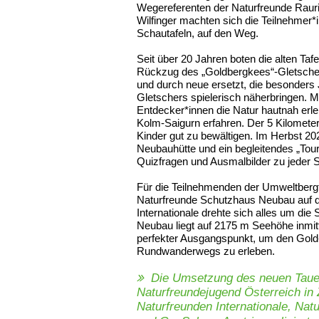
Wegereferenten der Naturfreunde Rauri
Wilfinger machten sich die Teilnehme
Schautafeln, auf den Weg.
Seit über 20 Jahren boten die alten Taf
Rückzug des „Goldbergkees“-Gletschers
und durch neue ersetzt, die besonders
Gletschers spielerisch näherbringen. M
Entdecker*innen die Natur hautnah erl
Kolm-Saigurn erfahren. Der 5 Kilomete
Kinder gut zu bewältigen. Im Herbst 202
Neubauhütte und ein begleitendes „Toure
Quizfragen und Ausmalbilder zu jeder S
Für die Teilnehmenden der Umweltberg
Naturfreunde Schutzhaus Neubau auf 
Internationale drehte sich alles um d
Neubau liegt auf 2175 m Seehöhe inmitt
perfekter Ausgangspunkt, um den Gold
Rundwanderwegs zu erleben.
Die Umsetzung des neuen Tau
Naturfreundejugend Österreich in
Naturfreunden Internationale, Na