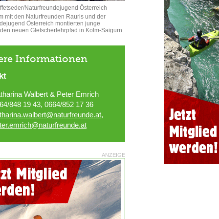
ffetseder/Naturfreundejugend Österreich
 mit den Naturfreunden Rauris und der
dejugend Österreich montierten junge
e den neuen Gletscherlehrpfad in Kolm-Saigurn.
ere Informationen
kt
tharina Walbert & Peter Emrich
64/848 19 43, 0664/852 17 36
tharina.walbert@naturfreunde.at,
ter.emrich@naturfreunde.at
ANZEIGE