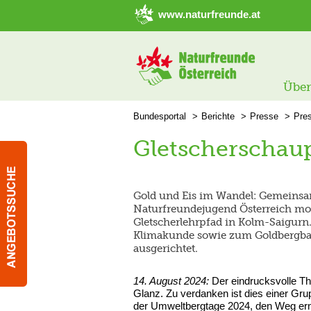
➜ Hauptregion der Seite anspringen
www.naturfreunde.at
Über
Bundesportal
Berichte
Presse
Pre
Gletscherschau
Gold und Eis im Wandel: Gemeinsa
Naturfreundejugend Österreich mon
Gletscherlehrpfad in Kolm-Saigurn.
Klimakunde sowie zum Goldbergbau
ausgerichtet.
14. August 2024:
Der eindrucksvolle T
Glanz. Zu verdanken ist dies einer Grup
der Umweltbergtage 2024, den Weg erne