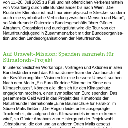
von 11.-26. Juli 2025 zu Fuß und mit öffentlichen Verkehrsmitteln
von Vorarlberg durch alle Bundeslän­der bis nach Wien. „Die
Route der Klimatour ist nicht nur eine physische Strecke, sondern
auch eine symbolische Verbindung zwischen Mensch und Natur“,
so Naturfreunde Österreich Bundesgeschäftsführer Günter
Abraham. Organisiert und durchgeführt wird die Tour von der
Naturfreundejugend in Zusammenarbeit mit der Bundesorganisa­
tion und den Landesorganisationen der Naturfreunde.
Auf Umwelt-Mission: Spenden sammeln für
Klimafonds-Projekt
In unterschiedlichen Workshops, Vorträgen und Aktionen in allen
Bundesländern wird das Klima­träume-Team den Austausch mit
der Bevölkerung über Visionen für eine bessere Umwelt suchen.
Nach dem Motto „Ein Euro für deine Stimme im Sinne des
Klimaschutzes“, können alle, die sich für den Klimaschutz
engagieren möchten, einen symbolischen Euro spenden. Das
gesammelte Geld wird in das Projekt des Klimafonds der
Naturfreunde Internationale „Eine Baum­schule für Farako“ im
Süden Malis fließen. „Die Region leidet unter ausgeprägter
Trocken­heit, die aufgrund des Klimawandels immer extremer
wird“, so Günter Abraham zum Hintergrund der Projektwahl.
„Obstbäume, die dort und an anderen Orten Malis gesetzt