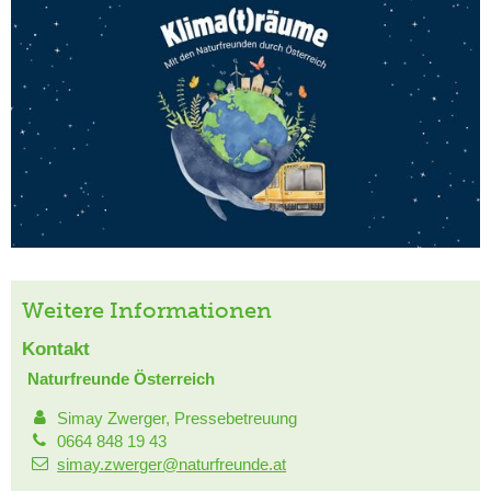
Weitere Informationen
Kontakt
Naturfreunde Österreich
Simay Zwerger, Pressebetreuung
0664 848 19 43
simay.zwerger@naturfreunde.at