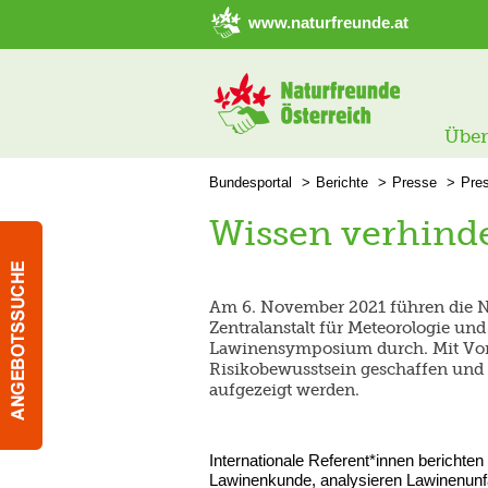
➜ Hauptregion der Seite anspringen
www.naturfreunde.at
Über
Bundesportal
Berichte
Presse
Pre
Wissen verhinde
Am 6. November 2021 führen die N
Zentralanstalt für Meteorologie un
Lawinensymposium durch. Mit Vort
Risikobewusstsein geschaffen und
aufgezeigt werden.
Internationale Referent*innen berichte
Lawinenkunde, analysieren Lawinenunfä