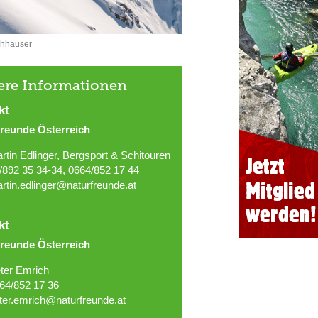
chhauser
ere Informationen
kt
freunde Österreich
rtin Edlinger, Bergsport & Schitouren
/892 35 34-34, 0664/852 17 44
rtin.edlinger@naturfreunde.at
kt
freunde Österreich
ter Emrich
64/852 17 36
ter.emrich@naturfreunde.at