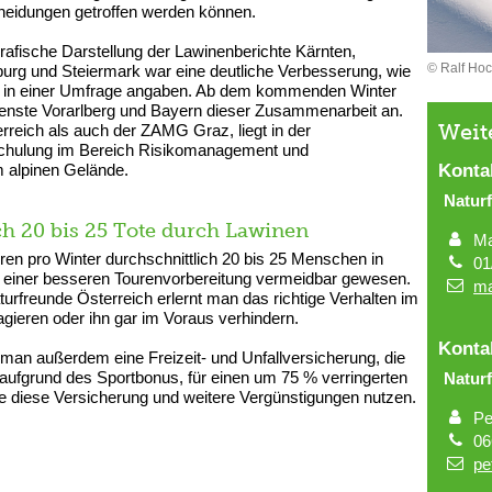
heidungen getroffen werden können.
 grafische Darstellung der Lawinenberichte Kärnten,
© Ralf Ho
burg und Steiermark war eine deutliche Verbesserung, wie
r in einer Umfrage angaben. Ab dem kommenden Winter
ienste Vorarlberg und Bayern dieser Zusammenarbeit an.
Weit
rreich als auch der ZAMG Graz, liegt in der
 Schulung im Bereich Risikomanagement und
Konta
im alpinen Gelände.
Natur
ch 20 bis 25 Tote durch Lawinen
Ma
hren pro Winter durchschnittlich 20 bis 25 Menschen in
01
it einer besseren Tourenvorbereitung vermeidbar gewesen.
ma
urfreunde Österreich erlernt man das richtige Verhalten im
agieren oder ihn gar im Voraus verhindern.
Konta
t man außerdem eine Freizeit- und Unfallversicherung, die
 aufgrund des Sportbonus, für einen um 75 % verringerten
Natur
te diese Versicherung und weitere Vergünstigungen nutzen.
Pe
06
pe