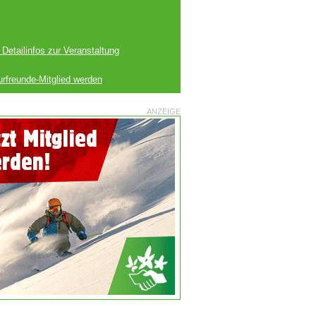
 Detailinfos zur Veranstaltung
urfreunde-Mitglied werden
ANZEIGE