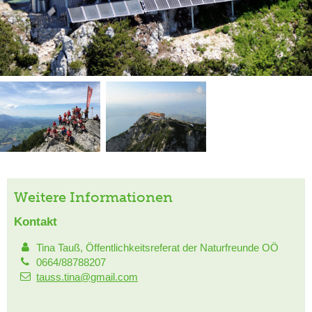
Weitere Informationen
Kontakt
Tina Tauß, Öffentlichkeitsreferat der Naturfreunde OÖ
0664/88788207
tauss.tina@gmail.com