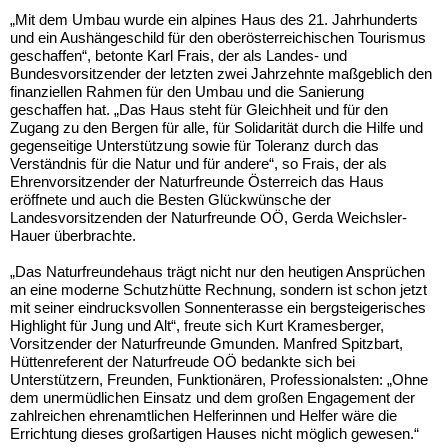
„Mit dem Umbau wurde ein alpines Haus des 21. Jahrhunderts
und ein Aushängeschild für den oberösterreichischen Tourismus
geschaffen“, betonte Karl Frais, der als Landes- und
Bundesvorsitzender der letzten zwei Jahrzehnte maßgeblich den
finanziellen Rahmen für den Umbau und die Sanierung
geschaffen hat. „Das Haus steht für Gleichheit und für den
Zugang zu den Bergen für alle, für Solidarität durch die Hilfe und
gegenseitige Unterstützung sowie für Toleranz durch das
Verständnis für die Natur und für andere“, so Frais, der als
Ehrenvorsitzender der Naturfreunde Österreich das Haus
eröffnete und auch die Besten Glückwünsche der
Landesvorsitzenden der Naturfreunde OÖ, Gerda Weichsler-
Hauer überbrachte.
„Das Naturfreundehaus trägt nicht nur den heutigen Ansprüchen
an eine moderne Schutzhütte Rechnung, sondern ist schon jetzt
mit seiner eindrucksvollen Sonnenterasse ein bergsteigerisches
Highlight für Jung und Alt“, freute sich Kurt Kramesberger,
Vorsitzender der Naturfreunde Gmunden. Manfred Spitzbart,
Hüttenreferent der Naturfreude OÖ bedankte sich bei
Unterstützern, Freunden, Funktionären, Professionalsten: „Ohne
dem unermüdlichen Einsatz und dem großen Engagement der
zahlreichen ehrenamtlichen Helferinnen und Helfer wäre die
Errichtung dieses großartigen Hauses nicht möglich gewesen.“