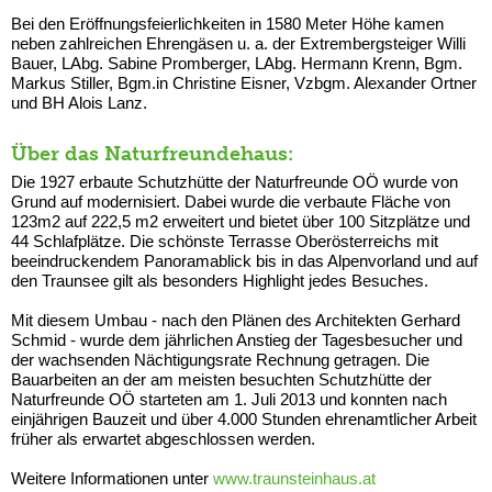
Bei den Eröffnungsfeierlichkeiten in 1580 Meter Höhe kamen
neben zahlreichen Ehrengäsen u. a. der Extrembergsteiger Willi
Bauer, LAbg. Sabine Promberger, LAbg. Hermann Krenn, Bgm.
Markus Stiller, Bgm.in Christine Eisner, Vzbgm. Alexander Ortner
und BH Alois Lanz.
Über das Naturfreundehaus:
Die 1927 erbaute Schutzhütte der Naturfreunde OÖ wurde von
Grund auf modernisiert. Dabei wurde die verbaute Fläche von
123m2 auf 222,5 m2 erweitert und bietet über 100 Sitzplätze und
44 Schlafplätze. Die schönste Terrasse Oberösterreichs mit
beeindruckendem Panoramablick bis in das Alpenvorland und auf
den Traunsee gilt als besonders Highlight jedes Besuches.
Mit diesem Umbau - nach den Plänen des Architekten Gerhard
Schmid - wurde dem jährlichen Anstieg der Tagesbesucher und
der wachsenden Nächtigungsrate Rechnung getragen. Die
Bauarbeiten an der am meisten besuchten Schutzhütte der
Naturfreunde OÖ starteten am 1. Juli 2013 und konnten nach
einjährigen Bauzeit und über 4.000 Stunden ehrenamtlicher Arbeit
früher als erwartet abgeschlossen werden.
Weitere Informationen unter
www.traunsteinhaus.at