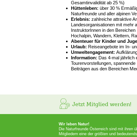
Gesamtinvalidität ab 25 %)
Hüttenleben:
über 30 % Ermäßig
Naturfreunde und aller alpinen Ve
Erlebnis:
zahlreiche attraktive
Landesorganisationen mit mehr a
InstruktorInnen in den Bereichen 
Hochalpin, Wandern, Klettern, Ra
Abenteuer für Kinder und Jug
Urlaub:
Reiseangebote im In- u
Umweltengagement:
Aufklärun
Information:
Das 4-mal jährlich 
Tourenvorstellungen, spannende 
Beiträgen aus den Bereichen Med
Jetzt Mitglied werden!
Wir leben Natur!
Die Naturfreunde Österreich sind mit ihren 
Mitgliedern eine der größten und bedeutends