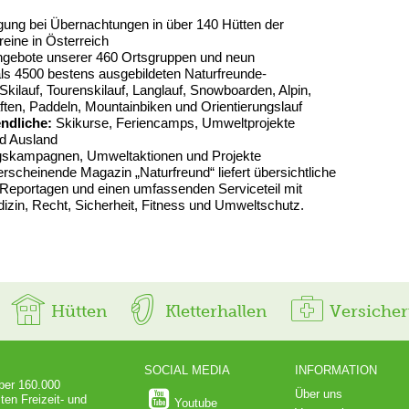
ung bei Übernachtungen in über 140 Hütten der
reine in Österreich
 Angebote unserer 460 Ortsgruppen und neun
ls 4500 bestens ausgebildeten Naturfreunde-
Skilauf, Tourenskilauf, Langlauf, Snowboarden, Alpin,
ften, Paddeln, Mountainbiken und Orientierungslauf
endliche:
Skikurse, Feriencamps, Umweltprojekte
nd Ausland
gskampagnen, Umweltaktionen und Projekte
erscheinende Magazin „Naturfreund“ liefert übersichtliche
Reportagen und einen umfassenden Serviceteil mit
izin, Recht, Sicherheit, Fitness und Umweltschutz.
Hütten
Kletterhallen
Versiche
SOCIAL MEDIA
INFORMATION
über 160.000
Über uns
ten Freizeit- und
Youtube