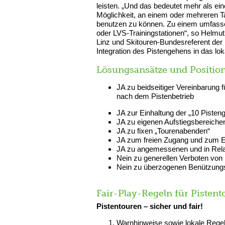
leisten. „Und das bedeutet mehr als ein
Möglichkeit, an einem oder mehreren T
benutzen zu können. Zu einem umfasse
oder LVS-Trainingstationen“, so Helmuth
Linz und Skitouren-Bundesreferent der 
Integration des Pistengehens in das lo
Lösungsansätze und Position
JA zu beidseitiger Vereinbarung 
nach dem Pistenbetrieb
JA zur Einhaltung der „10 Pisten
JA zu eigenen Aufstiegsbereiche
JA zu fixen „Tourenabenden“
JA zum freien Zugang und zum E
JA zu angemessenen und in Rel
Nein zu generellen Verboten von
Nein zu überzogenen Benützung
Fair-Play-Regeln für Pisten
Pistentouren – sicher und fair!
Warnhinweise sowie lokale Rege