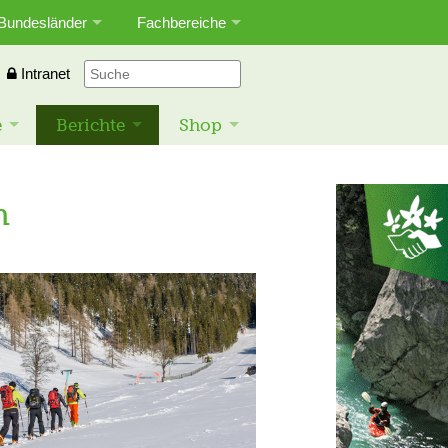
Bundesländer
Fachbereiche
Intranet
e
Berichte
Shop
n