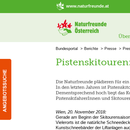
➜ Hauptregion der Seite anspringen
www.naturfreunde.at
Über
Bundesportal
Berichte
Presse
Pre
Pistenskitouren
Die Naturfreunde plädieren für ein 
In den letzten Jahren ist Pistenski
Dementsprechend hoch liegt das Ko
PistenskifahrerInnen und Skitour
Wien, 20. November 2018:
Gerade am Beginn der Skitourensaison z
Vielerorts ist die natürliche Schneede
Kunstschneebänder der Liftanlagen auc