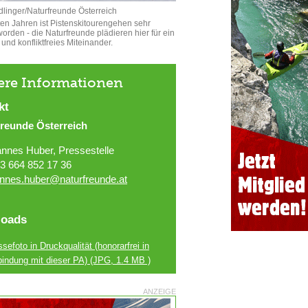
dlinger/Naturfreunde Österreich
zten Jahren ist Pistenskitourengehen sehr
worden - die Naturfreunde plädieren hier für ein
und konfliktfreies Miteinander.
ere Informationen
kt
freunde Österreich
nnes Huber, Pressestelle
3 664 852 17 36
nnes.huber@naturfreunde.at
oads
sefoto in Druckqualität (honorarfrei in
bindung mit dieser PA)
(JPG, 1.4 MB )
ANZEIGE