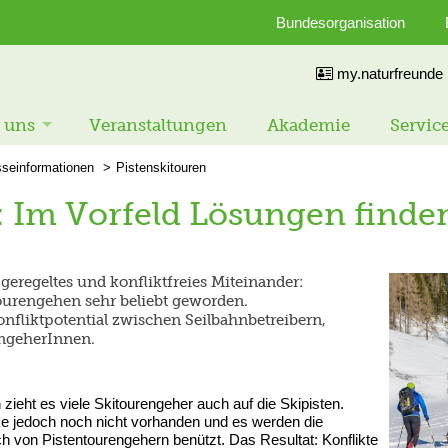
Bundesorganisation
my.naturfreunde
 uns
Veranstaltungen
Akademie
Servic
sseinformationen
Pistenskitouren
: Im Vorfeld Lösungen finde
geregeltes und konfliktfreies Miteinander:
tourengehen sehr beliebt geworden.
nfliktpotential zwischen Seilbahnbetreibern,
engeherInnen.
ieht es viele Skitourengeher auch auf die Skipisten.
cke jedoch noch nicht vorhanden und es werden die
h von Pistentourengehern benützt. Das Resultat: Konflikte