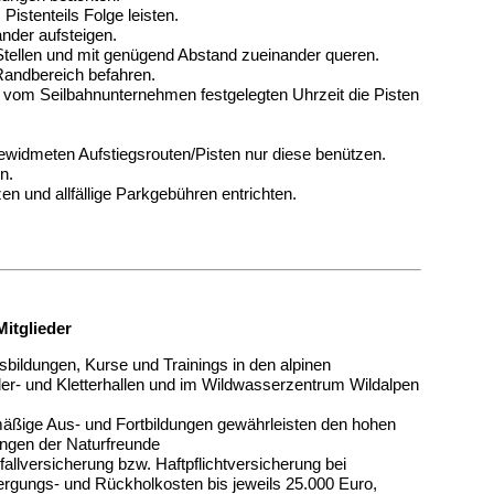
Pistenteils Folge leisten.
nder aufsteigen.
 Stellen und mit genügend Abstand zueinander queren.
 Randbereich befahren.
n vom Seilbahnunternehmen festgelegten Uhrzeit die Pisten
ewidmeten Aufstiegsrouten/Pisten nur diese benützen.
n.
 und allfällige Parkgebühren entrichten.
Mitglieder
usbildungen, Kurse und Trainings in den alpinen
der- und Kletterhallen und im Wildwasserzentrum Wildalpen
mäßige Aus- und Fortbildungen gewährleisten den hohen
ungen der Naturfreunde
fallversicherung bzw. Haftpflichtversicherung bei
(Bergungs- und Rückholkosten bis jeweils 25.000 Euro,