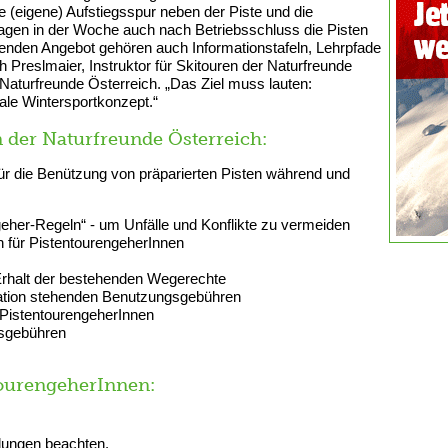
e (eigene) Aufstiegsspur neben der Piste und die
agen in der Woche auch nach Betriebsschluss die Pisten
nden Angebot gehören auch Informationstafeln, Lehrpfade
 Preslmaier, Instruktor für Skitouren der Naturfreunde
Naturfreunde Österreich. „Das Ziel muss lauten:
kale Wintersportkonzept.“
 der Naturfreunde Österreich:
für die Benützung von präparierten Pisten während und
geher-Regeln“ - um Unfälle und Konflikte zu vermeiden
n für PistentourengeherInnen
rhalt der bestehenden Wegerechte
ation stehenden Benutzungsgebühren
 PistentourengeherInnen
sgebühren
tourengeherInnen:
lungen beachten.