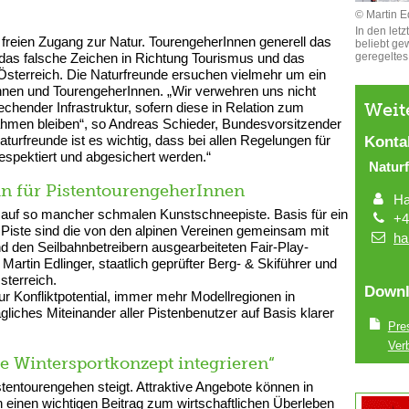
© Martin E
In den let
 freien Zugang zur Natur. TourengeherInnen generell das
beliebt ge
 das falsche Zeichen in Richtung Tourismus und das
geregeltes 
Österreich. Die Naturfreunde ersuchen vielmehr um ein
Innen und TourengeherInnen. „Wir verwehren uns nicht
Weit
hender Infrastruktur, sofern diese in Relation zum
ahmen bleiben“, so Andreas Schieder, Bundesvorsitzender
aturfreunde ist es wichtig, dass bei allen Regelungen für
Konta
spektiert und abgesichert werden.“
Natur
n für PistentourengeherInnen
Ha
n auf so mancher schmalen Kunstschneepiste. Basis für ein
+4
r Piste sind die von den alpinen Vereinen gemeinsam mit
ha
nd den Seilbahnbetreibern ausgearbeiteten Fair-Play-
Martin Edlinger, staatlich geprüfter Berg- & Skiführer und
sterreich.
Downl
ur Konfliktpotential, immer mehr Modellregionen in
gliches Miteinander aller Pistenbenutzer auf Basis klarer
Pres
Ver
e Wintersportkonzept integrieren“
stentourengehen steigt. Attraktive Angebote können in
 einen wichtigen Beitrag zum wirtschaftlichen Überleben