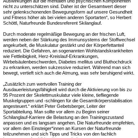
Auswirkungen auf die mentalen und psychischen Komponenten
nicht zu unterschätzen sind. Daher ist der Gesamtwert dieser
sehr gelenkschonenden Bewegungsform auf unsere Gesundheit
und Fitness höher als bei vielen anderen Sportarten“, so Herbert
Schöttl, Naturfreunde Bundesreferent Skilanglauf.
Durch moderate regelmäßige Bewegung an der frischen Luft,
werden neben der Stärkung des Immunsystems der Stoffwechsel
angekurbelt, die Muskulatur gestärkt und der Körperfettanteil
reduziert. Die Gefahren, an sogenannten Wohlstandskrankheiten
wie Fettleibigkeit, Herz-Kreislauf-Erkrankungen,
Wirbelsäulenbeschwerden, Diabetes mellitus und Bluthochdruck
zu erkranken, werden sukzessive reduziert. Während man sich
bewegt, vertieft sich auch die Atmung, was sehr beruhigend wirkt.
„Zusätzlich zum wertvollen Training der
Ausdauerleistungsfähigkeit wird durch die Aktivierung von bis zu
95 Prozent der Skelettmuskulatur viele kleine, tiefliegende
Muskelgruppen und -schlingen für die Gesamtkörperstabilisation
angesteuert.“ erklärt Peter Gebetsberger, Leiter der
Sportabteilung. Man sollte vor allem zu Beginn seiner
Schilanglauf-Karriere die Belastung an den Trainingszustand
anpassen und es langsam angehen. Die Naturfreunde empfehlen,
vor allem den Einsteiger*innen an Kursen der Naturfreunde
teilzunehmen und sich Tipps und Tricks von den fachlich