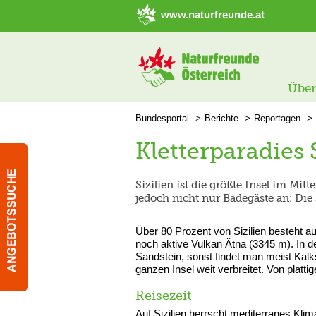
➜ Hauptregion der Seite anspringen
www.naturfreunde.at
Über
Bundesportal
Berichte
Reportagen
Kletterparadies 
Sizilien ist die größte Insel im Mit
jedoch nicht nur Badegäste an: Die 
Über 80 Prozent von Sizilien besteht a
noch aktive Vulkan Ätna (3345 m). In d
Sandstein, sonst findet man meist Kalkst
ganzen Insel weit verbreitet. Von platt
Reisezeit
Auf Sizilien herrscht mediterranes Kli