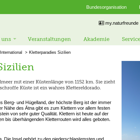
Bundesorganisation
my.naturfreunde
 uns
Veranstaltungen
Akademie
Servic
International
Kletterparadies Sizilien
Sizilien
telmeer mit einer Küstenlänge von 1152 km. Sie zieht
schroffe Küste ist ein wahres Klettereldorado.
us Berg- und Hügelland, der höchste Berg ist der immer
er Nähe des Ätna gibt es zum Klettern vor allem festen
ein von sehr guter Qualität. Klettern ist heute auf der
igen bis überhängenden Kletterrouten wird alles geboten.
ma. Die Insel gehört zu den niederschlagärmsten und