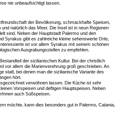
ese nie unbeaufsichtigt lassen.
Gastfreundschaft der Bevölkerung, schmackhafte Speisen,
und natürlich das Meer. Die Insel ist in neun Regionen
iedelt sind. Neben der Hauptstadt Palermo und den
nd Syrakus gibt es zahlreiche kleine sehenswerte Orte,
Interessierte ist vor allem Syrakus mit seinem schönen
ologischen Ausgrabungsstellen zu empfehlen.
estandteil der sizilianischen Kultur. Bei der christlich
rd vor allem die Marienverehrung groß geschrieben. An
ge statt, bei denen man die sizilianische Variante des
ängen hört.
ausgezeichnet verwöhnen lassen. Die Küche ist sehr
n kleinen Vorspeisen und deftigen Hauptspeisen. Neben
anerInnen auch Süßspeisen.
ern möchte, kann dies besonders gut in Palermo, Catania,