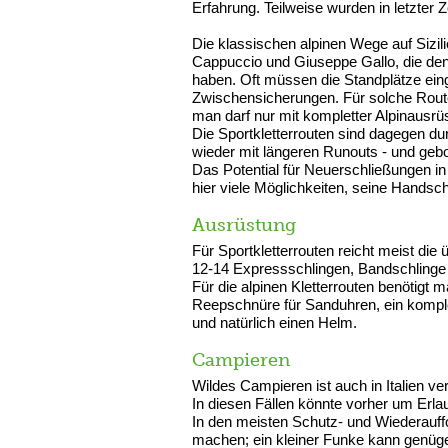
Erfahrung. Teilweise wurden in letzter 
Die klassischen alpinen Wege auf Sizi
Cappuccio und Giuseppe Gallo, die den F
haben. Oft müssen die Standplätze eing
Zwischensicherungen. Für solche Route
man darf nur mit kompletter Alpinausrü
Die Sportkletterrouten sind dagegen d
wieder mit längeren Runouts - und geb
Das Potential für Neuerschließungen in 
hier viele Möglichkeiten, seine Handschr
Ausrüstung
Für Sportkletterrouten reicht meist die 
12-14 Expressschlingen, Bandschlinge 
Für die alpinen Kletterrouten benötigt 
Reepschnüre für Sanduhren, ein komplet
und natürlich einen Helm.
Campieren
Wildes Campieren ist auch in Italien ve
In diesen Fällen könnte vorher um Erla
In den meisten Schutz- und Wiederauffo
machen; ein kleiner Funke kann genüge