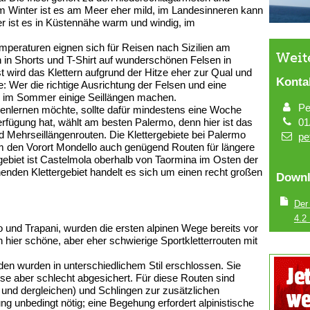
Im Winter ist es am Meer eher mild, im Landesinneren kann
 ist es in Küstennähe warm und windig, im
emperaturen eignen sich für Reisen nach Sizilien am
Weit
in Shorts und T-Shirt auf wunderschönen Felsen in
t wird das Klettern aufgrund der Hitze eher zur Qual und
Konta
: Wer die richtige Ausrichtung der Felsen und eine
h im Sommer einige Seillängen machen.
Pe
nenlernen möchte, sollte dafür mindestens eine Woche
01
erfügung hat, wählt am besten Palermo, denn hier ist das
d Mehrseillängenrouten. Die Klettergebiete bei Palermo
pe
um den Vorort Mondello auch genügend Routen für längere
rgebiet ist Castelmola oberhalb von Taormina im Osten der
enden Klettergebiet handelt es sich um einen recht großen
Downl
Der
4.2
 und Trapani, wurden die ersten alpinen Wege bereits vor
 hier schöne, aber eher schwierige Sportkletterrouten mit
den wurden in unterschiedlichem Stil erschlossen. Sie
ise aber schlecht abgesichert. Für diese Routen sind
e und dergleichen) und Schlingen zur zusätzlichen
 unbedingt nötig; eine Begehung erfordert alpinistische