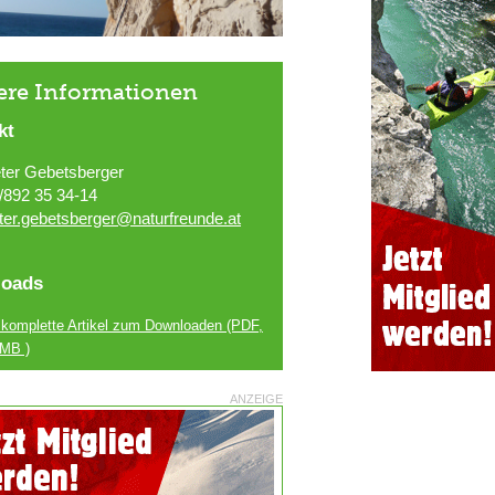
ere Informationen
kt
ter Gebetsberger
/892 35 34-14
ter.gebetsberger@naturfreunde.at
oads
 komplette Artikel zum Downloaden
(PDF,
 MB )
ANZEIGE