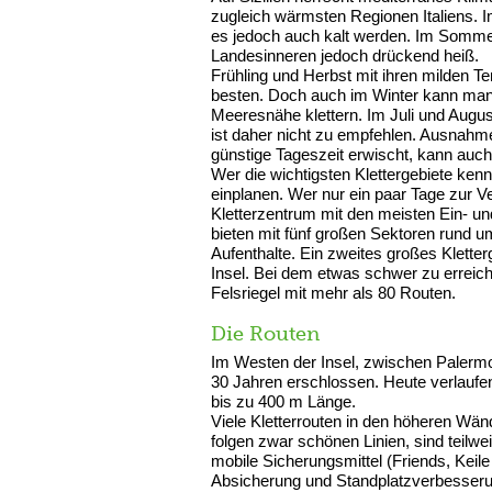
zugleich wärmsten Regionen Italiens. 
es jedoch auch kalt werden. Im Sommer
Landesinneren jedoch drückend heiß.
Frühling und Herbst mit ihren milden T
besten. Doch auch im Winter kann man 
Meeresnähe klettern. Im Juli und Augus
ist daher nicht zu empfehlen. Ausnahme
günstige Tageszeit erwischt, kann auc
Wer die wichtigsten Klettergebiete ken
einplanen. Wer nur ein paar Tage zur V
Kletterzentrum mit den meisten Ein- un
bieten mit fünf großen Sektoren rund 
Aufenthalte. Ein zweites großes Klette
Insel. Bei dem etwas schwer zu erreich
Felsriegel mit mehr als 80 Routen.
Die Routen
Im Westen der Insel, zwischen Palermo
30 Jahren erschlossen. Heute verlaufen
bis zu 400 m Länge.
Viele Kletterrouten in den höheren Wän
folgen zwar schönen Linien, sind teilwe
mobile Sicherungsmittel (Friends, Keil
Absicherung und Standplatzverbesserung