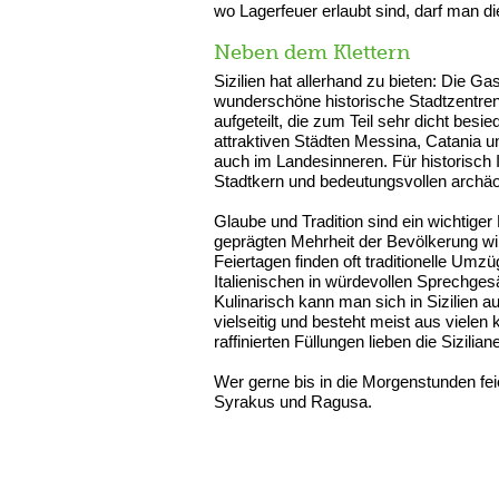
wo Lagerfeuer erlaubt sind, darf man di
Neben dem Klettern
Sizilien hat allerhand zu bieten: Die 
wunderschöne historische Stadtzentren 
aufgeteilt, die zum Teil sehr dicht bes
attraktiven Städten Messina, Catania u
auch im Landesinneren. Für historisch 
Stadtkern und bedeutungsvollen archä
Glaube und Tradition sind ein wichtiger B
geprägten Mehrheit der Bevölkerung wi
Feiertagen finden oft traditionelle Umzü
Italienischen in würdevollen Sprechges
Kulinarisch kann man sich in Sizilien 
vielseitig und besteht meist aus viele
raffinierten Füllungen lieben die Sizili
Wer gerne bis in die Morgenstunden fei
Syrakus und Ragusa.