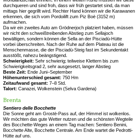
durchqueren und sind froh, dass wir früh gestartet sind, da man
mittags hier gegrillt wird. Rechter Hand können wir die Karawanen
erkennen, die sich vom Pordoilift zum Piz Boè (3152 m)
aufmachen.
Da wir ein zweites Auto am Grödnerjoch platziert haben, müssen
wir nicht den schweißtreibenden Abstieg zum Sellajoch
bewältigen, sondern können die Sella an der Pisciadù-Hütte
vorbei überschreiten. Nach der Ruhe auf dem Plateau ist die
Menschenmasse, die der Pisciadù-Steig fast im Sekundentakt
ausstößt, nahezu beängstigend.
Schwierigkeit:
Sehr schwierig; teilweise Klettern bis zum
Schwierigkeitsgrad 2, sehr ausgesetzt, langer Abstieg
Beste Zeit:
Ende Juni–September
Höhenunterschied gesamt:
750 Hm
Zeitaufwand gesamt:
7–8 Std.
Talort:
Canazei, Wolkenstein (Selva Gardena)
Brenta
Sentiero delle Bocchette
Die Sonne geht am Grostè-Pass auf, der Himmel ist wolkenlos.
Wir möchten das gute Wetter nutzen und die schönsten Wegteile
des Bocchette-Weges an einem Tag machen: Sentiero Benini,
Bocchette Alte, Bocchette Centrale. Am Ende wartet die Pedrotti-
Hütte auf uns.