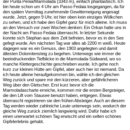
der Punta Penia/Marmolada (3343 m), einfach phantastisch. Ich
bin heute schon um 4 Uhr am Passo Fedaia losgegangen, da für
den späten Vormittag zunehmende Gewitterneigung angesagt
wurde. Jetzt, gegen 9 Uhr, ist hier oben kein einziges Wölkchen
zu sehen, und ich habe den Gipfel ganz für mich alleine. Ich muss
an den Versuch vor zwei Wochen denken: Ein Orkan hatte uns in
der Nacht am Passo Fedaia überrascht. In letzter Sekunde
konnte sich Stephan aus dem Zelt befreien, bevor es in den See
gefegt wurde. Am nächsten Tag war alles ab 2200 m weiß. Heute
dagegen war es ein Genuss, den 1903 angelegten und damit
ältesten Dolomitensteig zu begehen. Unterwegs wie immer die
beeindruckenden Tiefblicke in die Marmolada-Südwand, wo so
manche Klettergeschichte geschrieben wurde. Ich gehe noch
kurz zur kleinen Hütte am Gipfel, aber auch hier ist niemand. Da
ich heute alleine heraufgekommen bin, wähle ich den gleichen
Weg zurück und spare mir den kürzeren, aber gefährlicheren
Weg über den Gletscher. Erst kurz bevor ich die
Marmoladascharte erreiche, kommen mir die ersten Bergsteiger,
die den Lift vom Stausee benutzt haben, entgegen. Etwas
überrascht registrieren sie den frühen Absteiger. Auch an diesem
Tag werden wieder zahlreiche Leute unterwegs sein, wodurch der
gleiche Weg zurück ziemlich langwierig wird. Dafür habe ich
einen unerwartet schönen Tag erwischt und ein selten schönes
Gipfelerlebnis gehabt.