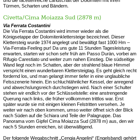
und die facettenreiche Landschaft der Dolomiten mit ihren
Türmen, Scharten und Bändern.
Civetta/Cima Moiazza Sud (2878 m)
Via Ferrata Costantini
Die Via Ferrata Costantini wird immer wieder als die
Königsetappe der Dolomitenklettersteige bezeichnet. Dieser
Klettersteig wurde 1974 angelegt und bewältigt fast 1000 Hm –
Via-Ferrata-Feeling pur! Da uns gute 11 Stunden Tagesleistung
erwarten, starten wir schon sehr früh am Passo Duràn, vorbei am
Rifugio Carestiato und weiter zum nahen Einstieg. Die südseitige
Wand liegt noch im Schatten, aber der strahlend blaue Himmel
verspricht einen wunderbaren Klettersteigtag. Es geht gleich recht
fordernd los, und man gelangt immer tiefer in eine unglaubliche
Felsszenerie hinein. Ein schluchtähnlicher Kessel, der anregend
und abwechslungsreich durchstiegen wird. Nach einer Schulter
stehen wir endlich vor der Schlüsselstelle: eine anstrengende
Querung nach links, die früher vollkommen trittlos war. Erst
später wurde sie mit einigen kleinen Felstritten versehen. Je
weiter wir nach oben kommen, umso weiter öffnet sich der Blick
nach Süden auf die Schiara und Teile der Palagruppe. Das
Panorama vom Gipfel Cima Moiazza Sud (2878 m) aus, den wir
nach 5 Stunden erreichen, ist überwältigend.
Der folgende Wegabschnitt „Cengia Angelini“ (Engelsband) gehört