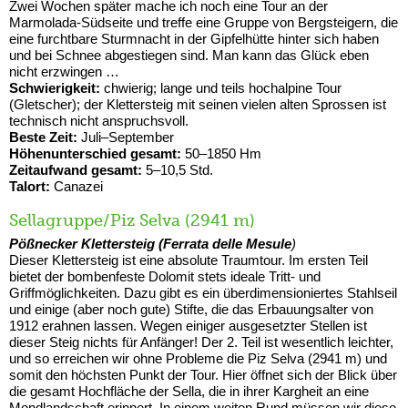
Zwei Wochen später mache ich noch eine Tour an der
Marmolada-Südseite und treffe eine Gruppe von Bergsteigern, die
eine furchtbare Sturmnacht in der Gipfelhütte hinter sich haben
und bei Schnee abgestiegen sind. Man kann das Glück eben
nicht erzwingen …
Schwierigkeit:
chwierig; lange und teils hochalpine Tour
(Gletscher); der Klettersteig mit seinen vielen alten Sprossen ist
technisch nicht anspruchsvoll.
Beste Zeit:
Juli–September
Höhenunterschied gesamt:
50–1850 Hm
Zeitaufwand gesamt:
5–10,5 Std.
Talort:
Canazei
Sellagruppe/Piz Selva (2941 m)
Pößnecker Klettersteig (Ferrata delle Mesule
)
Dieser Klettersteig ist eine absolute Traumtour. Im ersten Teil
bietet der bombenfeste Dolomit stets ideale Tritt- und
Griffmöglichkeiten. Dazu gibt es ein überdimensioniertes Stahlseil
und einige (aber noch gute) Stifte, die das Erbauungsalter von
1912 erahnen lassen. Wegen einiger ausgesetzter Stellen ist
dieser Steig nichts für Anfänger! Der 2. Teil ist wesentlich leichter,
und so erreichen wir ohne Probleme die Piz Selva (2941 m) und
somit den höchsten Punkt der Tour. Hier öffnet sich der Blick über
die gesamt Hochfläche der Sella, die in ihrer Kargheit an eine
Mondlandschaft erinnert. In einem weiten Rund müssen wir diese