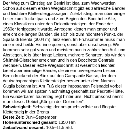
Der Weg zum Einstieg am Benini ist ideal zum Wachwerden.
Schon auf diesem ersten Wegabschnitt gibt es zahlreiche Bänder
und leichtere Klettersteigpassagen. Zuletzt steigt man über einige
Leiter zum Tuckettpass und zum Beginn des Bocchette Alte,
eines Klassikers unter den Dolomitensteigen, der Ende der
1960er fertiggestellt wurde. Anregend klettert man empor und
erreicht die langen Bänder, die sich bis zum höchsten Punkt, der
Spalla di Brenta (3004 m), hinziehen. Im Frühsommer muss man
eine meist heikle Eisrinne queren, sonst aber unschwierig. Wir
kommen sehr gut voran und meistern nun in zahlreichen Auf- und
Abstiegen, teils über lange Leitern, mehrere Scharten, bis wir den
Sfulmini-Gletscher erreichen und in den Bocchette Centrale
wechseln. Dieser letzte Wegabschnitt ist wesentlich leichter,
bietet aber einmalige Bänder, die einem unvergessen bleiben.
Beeindruckend der Blick auf den Campanile Basso, der dem
deutschsprachigen Klettersteigler besser unter dem Namen
Guglia bekannt ist. Am Fuß dieser imposanten Felsnadel vorbei
kommen wir am späten Nachmittag geschafft zur Pedrotti-Hütte.
Ein wunderbarer Tourentag liegt hinter uns. Nicht umsonst nennt
man dieses Gebiet „Königin der Dolomiten“.
Schwierigkeit:
Schwierig; der anspruchsvollste und längste
Klettersteig in der Brenta
Beste Zeit:
Juni–September
Höhenunterschied gesamt:
1350 Hm
Zeitaufwand gesamt:
10,5–11,5 Std.