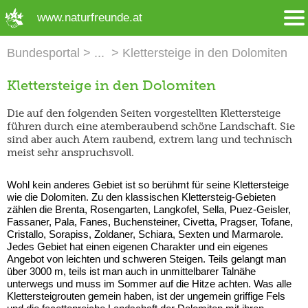
➜ Hauptregion der Seite anspringen
www.naturfreunde.at
Bundesportal
Klettersteige in den Dolomiten
Klettersteige in den Dolomiten
Die auf den folgenden Seiten vorgestellten Klettersteige
führen durch eine atemberaubend schöne Landschaft. Sie
sind aber auch Atem raubend, extrem lang und technisch
meist sehr anspruchsvoll.
Wohl kein anderes Gebiet ist so berühmt für seine Klettersteige
wie die Dolomiten. Zu den klassischen Klettersteig-Gebieten
zählen die Brenta, Rosengarten, Langkofel, Sella, Puez-Geisler,
Fassaner, Pala, Fanes, Buchensteiner, Civetta, Pragser, Tofane,
Cristallo, Sorapiss, Zoldaner, Schiara, Sexten und Marmarole.
Jedes Gebiet hat einen eigenen Charakter und ein eigenes
Angebot von leichten und schweren Steigen. Teils gelangt man
über 3000 m, teils ist man auch in unmittelbarer Talnähe
unterwegs und muss im Sommer auf die Hitze achten. Was alle
Klettersteigrouten gemein haben, ist der ungemein griffige Fels