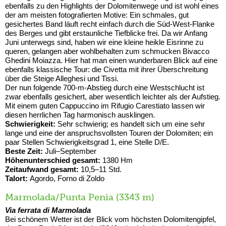
ebenfalls zu den Highlights der Dolomitenwege und ist wohl eines
der am meisten fotografierten Motive: Ein schmales, gut
gesichertes Band läuft recht einfach durch die Süd-West-Flanke
des Berges und gibt erstaunliche Tiefblicke frei. Da wir Anfang
Juni unterwegs sind, haben wir eine kleine heikle Eisrinne zu
queren, gelangen aber wohlbehalten zum schmucken Bivacco
Ghedini Moiazza. Hier hat man einen wunderbaren Blick auf eine
ebenfalls klassische Tour: die Civetta mit ihrer Überschreitung
über die Steige Alleghesi und Tissi.
Der nun folgende 700-m-Abstieg durch eine Westschlucht ist
zwar ebenfalls gesichert, aber wesentlich leichter als der Aufstieg.
Mit einem guten Cappuccino im Rifugio Carestiato lassen wir
diesen herrlichen Tag harmonisch ausklingen.
Schwierigkeit:
Sehr schwierig; es handelt sich um eine sehr
lange und eine der anspruchsvollsten Touren der Dolomiten; ein
paar Stellen Schwierigkeitsgrad 1, eine Stelle D/E.
Beste Zeit:
Juli–September
Höhenunterschied gesamt:
1380 Hm
Zeitaufwand gesamt:
10,5–11 Std.
Talort:
Agordo, Forno di Zoldo
Marmolada/Punta Penia (3343 m)
Via ferrata di Marmolada
Bei schönem Wetter ist der Blick vom höchsten Dolomitengipfel,