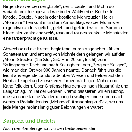
Nirgendwo werden der „Erpfe“, der Erdapfel, und Mohn so
variantenreich eingesetzt wie in der Waldviertler Küche: für
Knödel, Strudel, Nudeln oder köstliche Mohnzuzler. Heller
„Mohnsinn“ herrscht in und um Armschlag, wo der Mohn wie
nirgendwo anders geliebt, gelebt und gefeiert wird. Im Sommer
bilden hier zahlreiche weiß, rosa und rot gesprenkelte Mohnfelder
eine farbenprächtige Kulisse.
Abwechselnd die Krems begleitend, durch angenehm kühlen
Schattentann und entlang von Mohnfeldern gelangen wir auf der
„Mohn-Strecke“ (1,5 Std., 250 Hm, 20 km, leicht) zum
Sallingberger Teich und nach Sallingberg, den „Berg der Seligen“,
wie man den Ort vor 900 Jahren nannte. Danach führt uns die
leicht ansteigende Landstraße über Wiesen und Felder auf den
Heubachkogel und zu weiteren farbenprächtigen Mohn- und
Kartoffelfeldern. Über Grafenschlag geht es nach Hausmühle und
Langschlag. Im Tal der Großen Krems passieren wir ein Biotop,
müssen eine kleine Walderhebung bewältigen und kehren nach
wenigen Pedaltritten ins „Mohndorf“ Armschlag zurück, wo uns
jede Menge mohnsinnig guter Belohnungen erwartet.
Karpfen und Radeln
Auch der Karpfen gehört zu den Leibspeisen der