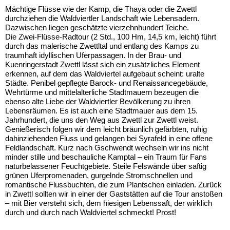
Mächtige Flüsse wie der Kamp, die Thaya oder die Zwettl
durchziehen die Waldviertler Landschaft wie Lebensadern.
Dazwischen liegen geschätzte vierzehnhundert Teiche.
Die Zwei-Flüsse-Radtour (2 Std., 100 Hm, 14,5 km, leicht) führt
durch das malerische Zwettltal und entlang des Kamps zu
traumhaft idyllischen Uferpassagen. In der Brau- und
Kuenringerstadt Zwettl lässt sich ein zusätzliches Element
erkennen, auf dem das Waldviertel aufgebaut scheint: uralte
Städte. Penibel gepflegte Barock- und Renaissancegebäude,
Wehrtürme und mittelalterliche Stadtmauern bezeugen die
ebenso alte Liebe der Waldviertler Bevölkerung zu ihren
Lebensräumen. Es ist auch eine Stadtmauer aus dem 15.
Jahrhundert, die uns den Weg aus Zwettl zur Zwettl weist.
Genießerisch folgen wir dem leicht bräunlich gefärbten, ruhig
dahinziehenden Fluss und gelangen bei Syrafeld in eine offene
Feldlandschaft. Kurz nach Gschwendt wechseln wir ins nicht
minder stille und beschauliche Kamptal – ein Traum für Fans
naturbelassener Feuchtgebiete. Steile Felswände über saftig
grünen Uferpromenaden, gurgelnde Stromschnellen und
romantische Flussbuchten, die zum Plantschen einladen. Zurück
in Zwettl sollten wir in einer der Gaststätten auf die Tour anstoßen
– mit Bier versteht sich, dem hiesigen Lebenssaft, der wirklich
durch und durch nach Waldviertel schmeckt! Prost!