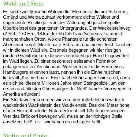
Wald und Stein
Es sind zwei typische Waldviertler Elemente, die um Schrems,
Gmünd und Weitra zuhauf vorkommen: dichte Wälder und
sogenannte Restlinge - von der Witterung abgeschmirgelte
Überbleibsel des granitenen Untergrundes. Der Wackelsteinweg
(2 Std., 170 Hm, 18 km, leicht) führt von Schrems zu manch
märchenhaften Orten, wo die Phantasie für die schönsten
Abenteuer sorgt. Gleich nach Schrems und einem Teich tauchen
wir in dichten Wald ein. Erstmals begegnen wir hier riesigen
runden Granitblöcken, die wie von mächtiger Hand hingewürfelt
im Wald liegen. Zu einer besonders seltsamen Formation
gelangen wir vor Amaliendorf. Weil sich an ihr die Form eines
Hamburgers erkennen lässt, nennen ihn die Einheimischen
liebevoll „Kas im Loab“. Eine Tafel erklärt augenzwinkernd, dass
es sich bei diesem Millionen Jahre alten Steingebilde „um den
ersten und ältesten Cheesburger der Welt“ handle. Von wegen in
Amerika erfunden!
Ein Stück weiter kommen wir zum vermutlich letzten wirklich
wackelnden Wackelstein des Waldviertels: Das drei Meter hohe,
einem Helm ähnelnde Naturdenkmal soll 105 Tonnen wiegen.
Wer das Bröckerl bewegen will, muss an der richtigen Stelle
ansetzen, heißt es – wir haben es nicht geschafft.
Mohn und Erpfe