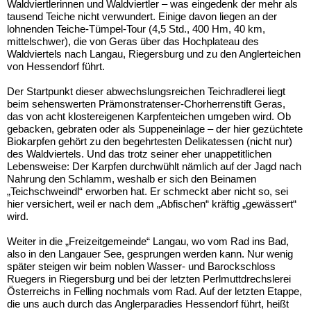
Waldviertlerinnen und Waldviertler – was eingedenk der mehr als
tausend Teiche nicht verwundert. Einige davon liegen an der
lohnenden Teiche-Tümpel-Tour (4,5 Std., 400 Hm, 40 km,
mittelschwer), die von Geras über das Hochplateau des
Waldviertels nach Langau, Riegersburg und zu den Anglerteichen
von Hessendorf führt.
Der Startpunkt dieser abwechslungsreichen Teichradlerei liegt
beim sehenswerten Prämonstratenser-Chorherrenstift Geras,
das von acht klostereigenen Karpfenteichen umgeben wird. Ob
gebacken, gebraten oder als Suppeneinlage – der hier gezüchtete
Biokarpfen gehört zu den begehrtesten Delikatessen (nicht nur)
des Waldviertels. Und das trotz seiner eher unappetitlichen
Lebensweise: Der Karpfen durchwühlt nämlich auf der Jagd nach
Nahrung den Schlamm, weshalb er sich den Beinamen
„Teichschweindl“ erworben hat. Er schmeckt aber nicht so, sei
hier versichert, weil er nach dem „Abfischen“ kräftig „gewässert“
wird.
Weiter in die
„Freizeitgemeinde“ Langau, wo vom Rad ins Bad,
also in den Langauer See, gesprungen werden kann. Nur wenig
später steigen wir beim noblen Wasser- und Barockschloss
Ruegers in Riegersburg und bei der letzten Perlmuttdrechslerei
Österreichs in Felling nochmals vom Rad. Auf der letzten Etappe,
die uns auch durch das Anglerparadies Hessendorf führt, heißt