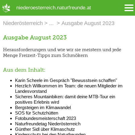
➜ Hauptregion der Seite anspringen
niederoesterreich.naturfreunde.at
Niederösterreich
Ausgabe August 2023
Ausgabe August 2023
Herausforderungen und wie wir sie meistern und jede
Menge Freizeit-Tipps zum Schmökern
Aus dem Inhalt:
Karin Scheele im Gespräch "Bewusstsein schaffen"
Herzlich Willkommen im Team: die neuen Mitglieder im
Landesvorstand
Sicheres Mountainbiken: damit deine MTB-Tour ein
positives Erlebnis wird
Bergsteigen im Klimawandel
SOS für Schutzhütten
Fotobundesmeisterschaft 2023
Naturfreundetag Niederösterreich
Günther Sidl über Klimaschutz
Kinderschutz bei den Naturfreunden