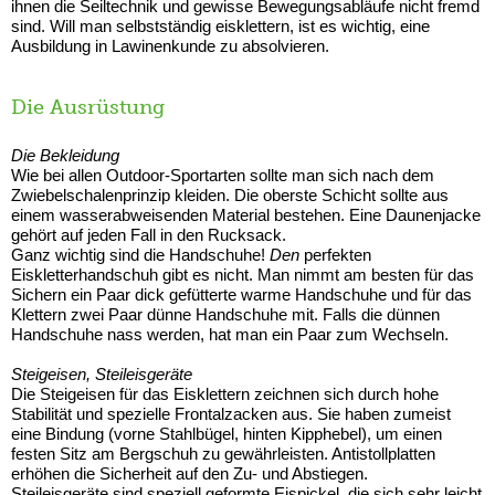
ihnen die Seiltechnik und gewisse Bewegungsabläufe nicht fremd
sind. Will man selbstständig eisklettern, ist es wichtig, eine
Ausbildung in Lawinenkunde zu absolvieren.
Die Ausrüstung
Die Bekleidung
Wie bei allen Outdoor-Sportarten sollte man sich nach dem
Zwiebelschalenprinzip kleiden. Die oberste Schicht sollte aus
einem wasserabweisenden Material bestehen. Eine Daunenjacke
gehört auf jeden Fall in den Rucksack.
Ganz wichtig sind die Handschuhe!
Den
perfekten
Eiskletterhandschuh gibt es nicht. Man nimmt am besten für das
Sichern ein Paar dick gefütterte warme Handschuhe und für das
Klettern zwei Paar dünne Handschuhe mit. Falls die dünnen
Handschuhe nass werden, hat man ein Paar zum Wechseln.
Steigeisen, Steileisgeräte
Die Steigeisen für das Eisklettern zeichnen sich durch hohe
Stabilität und spezielle Frontalzacken aus. Sie haben zumeist
eine Bindung (vorne Stahlbügel, hinten Kipphebel), um einen
festen Sitz am Bergschuh zu gewährleisten. Antistollplatten
erhöhen die Sicherheit auf den Zu- und Abstiegen.
Steileisgeräte sind speziell geformte Eispickel, die sich sehr leicht