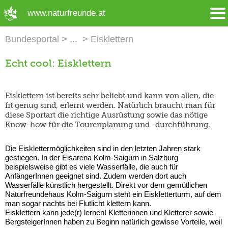
➜ Hauptregion der Seite anspringen
www.naturfreunde.at
Bundesportal
Eisklettern
Echt cool: Eisklettern
Eisklettern ist bereits sehr beliebt und kann von allen, die
fit genug sind, erlernt werden. Natürlich braucht man für
diese Sportart die richtige Ausrüstung sowie das nötige
Know-how für die Tourenplanung und -durchführung.
Die Eisklettermöglichkeiten sind in den letzten Jahren stark
gestiegen. In der Eisarena Kolm-Saigurn in Salzburg
beispielsweise gibt es viele Wasserfälle, die auch für
AnfängerInnen geeignet sind. Zudem werden dort auch
Wasserfälle künstlich hergestellt. Direkt vor dem gemütlichen
Naturfreundehaus Kolm-Saigurn steht ein Eiskletterturm, auf dem
man sogar nachts bei Flutlicht klettern kann.
Eisklettern kann jede(r) lernen! Kletterinnen und Kletterer sowie
BergsteigerInnen haben zu Beginn natürlich gewisse Vorteile, weil