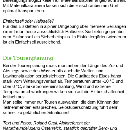
Befestigungsmöglichkeiten für Materialkarabiner angebracht sein.
Mit Materialkarabinern lassen sich die Eisschrauben am Gurt
optimal transportieren.
Einfachseil oder Halbseile?
Für das Eisklettern in alpiner Umgebung über mehrere Seillängen
nimmt man heute ausschließlich Halbseile. Sie bieten gegenüber
dem Einfachseil ein Sicherheitsplus. In Eisklettergärten wiederum
ist ein Einfachseil ausreichend.
Die Tourenplanung
Bei der Tourenplanung muss man neben der Länge des Zu- und
Abstiegs sowie des Wasserfalls auch die Wetter- und
Lawinensituation berücksichtigen. Die Qualität des Eises hängt
stark vom Witterungsverlauf ab. Temperaturen unter -10 °C und
über 0 °C, starke Sonneneinstrahlung, Wind und extreme
Temperaturschwankungen wirken sich auf die Eisbeschaffenheit
kritisch aus.
Man sollte immer nur Touren auswählen, die dem Können der
Teilnehmenden entsprechen. Selbstüberschätzung führt sehr
schnell zu gefährlichen Situationen!
Text und Fotos: Roland Groll, Alpinreferent der
Naturfreundejugend Österreich, staatlich geprüfter Berg- und