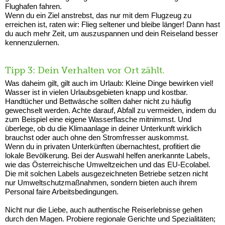
Flughafen fahren.
Wenn du ein Ziel anstrebst, das nur mit dem Flugzeug zu
erreichen ist, raten wir: Flieg seltener und bleibe länger! Dann hast
du auch mehr Zeit, um auszuspannen und dein Reiseland besser
kennenzulernen.
Tipp 3: Dein Verhalten vor Ort zählt.
Was daheim gilt, gilt auch im Urlaub: Kleine Dinge bewirken viel!
Wasser ist in vielen Urlaubsgebieten knapp und kostbar.
Handtücher und Bettwäsche sollten daher nicht zu häufig
gewechselt werden. Achte darauf, Abfall zu vermeiden, indem du
zum Beispiel eine eigene Wasserflasche mitnimmst. Und
überlege, ob du die Klimaanlage in deiner Unterkunft wirklich
brauchst oder auch ohne den Stromfresser auskommst.
Wenn du in privaten Unterkünften übernachtest, profitiert die
lokale Bevölkerung. Bei der Auswahl helfen anerkannte Labels,
wie das Österreichische Umweltzeichen und das EU-Ecolabel.
Die mit solchen Labels ausgezeichneten Betriebe setzen nicht
nur Umweltschutzmaßnahmen, sondern bieten auch ihrem
Personal faire Arbeitsbedingungen.
Nicht nur die Liebe, auch authentische Reiserlebnisse gehen
durch den Magen. Probiere regionale Gerichte und Spezialitäten;