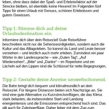
leben, ohne dass dabei der Spaß- und Erlebnisfaktor auf der
Strecke bleiben, ist ebenfalls keine Hexerei! Im Folgenden fünf
Tipps für einen Urlaub mit Genuss, schönen Erlebnissen und
gutem Gewissen.
Tipp 1: Stimme dich auf deine
Urlaubsdestination ein.
Informiere dich über dein Reiseziel! Gute Reiseführer
beschreiben nicht nur die Sehenswürdigkeiten, sondern auch die
Kultur und das Alltagsleben. So kannst du Land und Leute besser
verstehen – und letztlich auch mehr erleben. Zumindest ein paar
Wörter in der Landessprache – wie „Guten Tag“, „Auf
Wiedersehen“, „Bitte“ und „Danke“ – im Repertoire und ein
Lächeln auf den Lippen sind die Schlüssel für nette Begegnungen.
Tipp 2: Gestalte deine Anreise umweltschonend.
Die Bahn bringt dich bequem und klimafreundlich an dein
Reiseziel. Für längere Distanzen bieten sich Nachtzüge an. Sie
sind eine gute Alternative zu Kurzstreckenflügen, die das Klima
stark belasten, da insbesondere Start und Landung
energieintensiv und die Emissionen entsprechend hoch sind. Das
gilt auch für Zubringerflüge. Daher lieber mit dem Zug zum