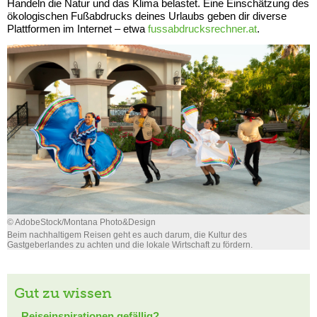
Handeln die Natur und das Klima belastet. Eine Einschätzung des
ökologischen Fußabdrucks deines Urlaubs geben dir diverse
Plattformen im Internet – etwa
fussabdrucksrechner.at
.
© AdobeStock/Montana Photo&Design
Beim nachhaltigem Reisen geht es auch darum, die Kultur des
Gastgeberlandes zu achten und die lokale Wirtschaft zu fördern.
Gut zu wissen
Reiseinspirationen gefällig?