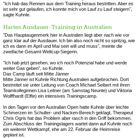
"Ich hab das Rennen aus dem Training heraus bestritten. Aber es
ist sehr gut gelaufen, ich konnte mich von Lauf zu Lauf steigern",
sagte Kuhnle.
Hartes Ausdauer-Training in Australien
"Das Hauptaugenmerk hier in Australien liegt aber nach wie vor
ganz klar auf der Ausdauer. Ich bin also noch nicht so spritzig, wie
ich es dann im April und Mai sein will und muss", meinte die
zweifache Gesamt-Weltcup-Siegerin.
"Ich hab jetzt gesehen, wo ich noch Potenzial habe und werde
weiter Gas geben", so Kuhnle.
Das Camp läuft seit Mitte Jänner
Mitte Jänner ist Kuhnle Richtung Australien aufgebrochen. Dort
bestreitet sie unter Leitung von Coach Michael Seibert mit ihren
Teamkolleginnen Lisa Leitner (am Samstag Neunte) und Viktoria
Wolffhardt (Elfte) ein intensives Trainingscamp.
In den Tagen vor den Australian Open hatte Kuhnle über leichte
Schmerzen im Schulter- und Nacken-Bereich geklagt, Therapeut
Chris Ogris hat das Problem aber rasch in den Griff bekommen.
Zum Abschluss der Trainingslagers wartet dann auf Kuhnle noch
ein weiterer Wettkampf, ehe am 22. Februar die Heimreise
geplant ist.