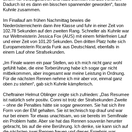
Dadurch ist es dann ein bisschen spannender geworden“, fasste
Kuhnle zusammen.
Im Finallauf am frühen Nachmittag bewies die
Niederösterreicherin dann ihre Klasse und fuhr in einer Zeit von
102.78 Sekunden auf den zweiten Rang. Schneller als Kuhnle war
nur Weltmeisterin Jessica Fox (AUS) mit einem fehlerfreien Lauf
und einer Zeit von 101.20 Sekunden. Den dritten Platz holte sich
Europameisterin Ricarda Funk aus Deutschland, ebenfalls in
einem Lauf ohne Strafsekunden.
„Im Finale waren ein paar Stellen, wo ich mich nicht ganz wohl
gefühlt habe, die eine Torberührung habe ich sogar gar nicht
mitbekommen, aber insgesamt war meine Leistung in Ordnung.
Für die nächsten Rennen nehme ich mir aber vor, einmal ganz
oben zu stehen“, gab sich Kuhnle kämpferisch.
Cheftrainer Helmut Oblinger zeigte sich zufrieden: „Das Resumee
ist natürlich sehr positiv. Conni ist trotz der Strafsekunden Zweite
– ohne die Penalties hätte sie sogar gewonnen. Sie hat sich ihre
Form von der EM gehalten. Sie ist technisch top drauf und war
nur bei einem Tor etwas unachtsam, wo sie bereits im Semifinale
ein Problem hatte. Aber sie hat das Rennen souverän herunter
gebracht, bis auf die eine Berührung. Ich denke, sie kann sich auf
die nächsten zwei Rennen freuen und dieses Ergebnis war