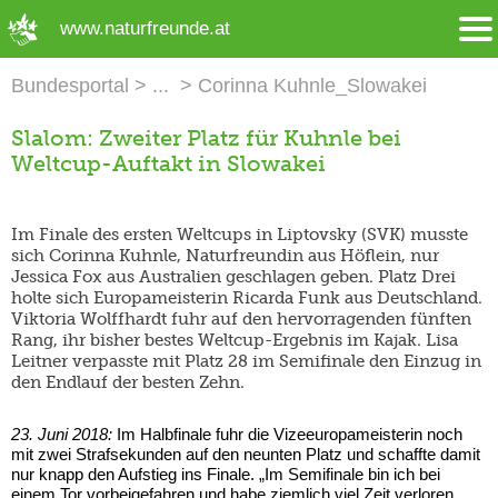
➜ Hauptregion der Seite anspringen
www.naturfreunde.at
Bundesportal
Corinna Kuhnle_Slowakei
Slalom: Zweiter Platz für Kuhnle bei
Weltcup-Auftakt in Slowakei
Im Finale des ersten Weltcups in Liptovsky (SVK) musste
sich Corinna Kuhnle, Naturfreundin aus Höflein, nur
Jessica Fox aus Australien geschlagen geben. Platz Drei
holte sich Europameisterin Ricarda Funk aus Deutschland.
Viktoria Wolffhardt fuhr auf den hervorragenden fünften
Rang, ihr bisher bestes Weltcup-Ergebnis im Kajak. Lisa
Leitner verpasste mit Platz 28 im Semifinale den Einzug in
den Endlauf der besten Zehn.
23. Juni 2018:
Im Halbfinale fuhr die Vizeeuropameisterin noch
mit zwei Strafsekunden auf den neunten Platz und schaffte damit
nur knapp den Aufstieg ins Finale. „Im Semifinale bin ich bei
einem Tor vorbeigefahren und habe ziemlich viel Zeit verloren.