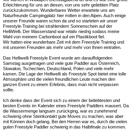
Erleichterung für uns an diesen, von uns sehr geliebten Platz
zurückzukommen. Wunderbares Wetter erwartete uns am
Naturfreunde Campingplatz hier mitten in den Alpen. Auch einige
unserer Freunde waren schon da und so starteten wir unser
Freestyle-Training bei strahlendem Sonnenschein auf der
HelliWelli. Der Wasserstand war relativ niedrig sodass meine
Wahl von meinem Carbonboot auf ein Plastikboot fiel.
Wir hatten eine wunderbare Zeit mit dem Freestyle Training und
mit unseren Freunden als mehr und mehr von Ihnen eintrafen.
Das Helliwelli Freestyle Event wurde am darauffolgenden
Samstag ausgetragen und viele gute Paddler aus Österreich,
Slowakei, Tschechien, Deutschland, Polen und viele mehr
kamen. Die Lage der Helliwelli als Freestyle Spot bietet eine tolle
Atmosphäre und die vielen freundlichen Leute machen den
ganzen Event zu einem Erlebnis, dass man nicht verpassen
sollte.
Ich denke dass der Event sich zu einem der beliebtesten und
besten Events im Kalender eines Freestyle Paddlers mausert. Da
die Wassermenge langsam zurückging, war es zunehmend
schwierig ohne Steinkontakt gute Moves zu machen, was aber
mit Können doch gelang. Bei den Herren war es, durch die vielen
guten Freestyle Paddler schwierig in das Halbfinale zu kommen.