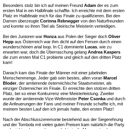
Besonders stolz bin ich auf meinen Freund
Adam
der es zum
ersten Mal in ein Halbfinale schaffte. Ich erreichte mit dem ersten
Platz im Halbfinale mich für das Finale zu qualifizieren. Bei den
Damen überzeugte
Corinna Rebnegger
von den Naturfreunden
und konnte so ihren Titel als Steirische Meisterin verteidigen.
Bei den Junioren war
Honza
aus Polen der Sieger doch
Oliver
Hepp
aus Österreich war ihm dicht auf den Fersen durch einen
wunderschönen arial loop. In C1 dominierte
Lucas
, wie zu
erwarten war, doch die Überraschung gelang
Andrea Kaspers
die zum ersten Mal C1 probierte und gleich auf den dritten Platz
kam!
Danach kam das Finale der Männer mit einer jubelnden
Menschenmenge. Jeder gab sein bestes, allen voran
Marcel
Bloder
, der amtierende österreichische Staatsmeister, als
einziger Österreicher im Finale. Er erreichte den stolzen dritten
Platz, bei so einer Konkurrenz eine Meisterleistung. Zweiter
wurde der amtierende Vize-Weltmeister
Peter Csonka
und durch
die Anfeuerungen der Fans und meiner Freunde schaffte ich, mit
meinem besten Lauf den ich jemals hatte, den ersten Platz!
Nach der Abschlusszeremonie bestehend aus der Siegerehrung
und der Tombola mit vielen guten Preisen kam natürlich die Party