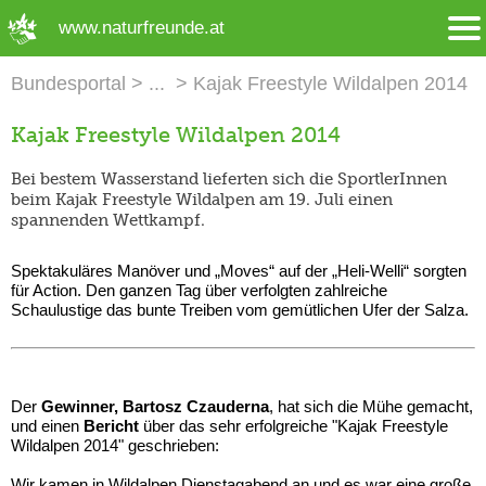
➜ Hauptregion der Seite anspringen
www.naturfreunde.at
Bundesportal
Kajak Freestyle Wildalpen 2014
Kajak Freestyle Wildalpen 2014
Bei bestem Wasserstand lieferten sich die SportlerInnen
beim Kajak Freestyle Wildalpen am 19. Juli einen
spannenden Wettkampf.
Spektakuläres Manöver und „Moves“ auf der „Heli-Welli“ sorgten
für Action. Den ganzen Tag über verfolgten zahlreiche
Schaulustige das bunte Treiben vom gemütlichen Ufer der Salza.
Der
Gewinner, Bartosz Czauderna
, hat sich die Mühe gemacht,
und einen
Bericht
über das sehr erfolgreiche "Kajak Freestyle
Wildalpen 2014" geschrieben:
Wir kamen in Wildalpen Dienstagabend an und es war eine große