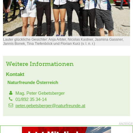
Lauter glückliche Gesichter: Anja Arbter, Nicolas Kastner, Jasmina Gassner,
Jannis Bonek, Tina Tiefenböck und Florian Kurz (v. l. n. r.)
Weitere Informationen
Kontakt
Naturfreunde Österreich
Mag. Peter Gebetsberger
01/892 35 34-14
peter.gebetsberger@naturfreunde.at
ANZEIGE