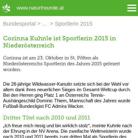
➜ Hauptregion der Seite anspringen
www.naturfreunde.at
Bundesportal
Sportlerin 2015
Corinna Kuhnle ist Sportlerin 2015 in
Niederösterreich
Corinna ist am 23. Oktober in St. Pölten als
Niederösterreichs Sportlerin des Jahres 2015 gefeiert
worden.
Die 28-jährige Wildwasser-Kanutin setzte sich bei der Wahl vor
allem dank ihres neuerlichen Sieges im Gesamt-Weltcup durch.
Bei den Herren ging Platz 1 an Österreichs Tennis-
Aushängeschild Dominic Thiem, Mannschaft des Jahres wurde
Fußball-Bundesligist FC Admira Wacker.
Dritter Titel nach 2010 und 2011
„Ich freue mich riesig und bin wirklich stolz“, meinte Kuhnle nach
der Ehrung in der NV Arena. Die zweifache Weltmeisterin wurde
nach 2010 und 2011 bereits zum dritten Mal als Sportlerin des