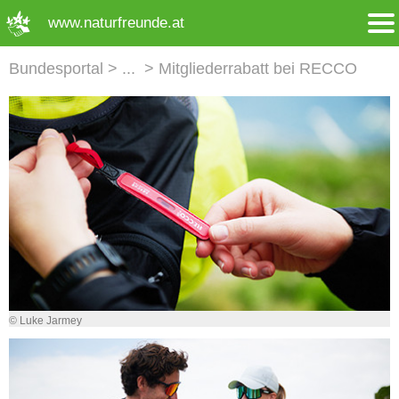
➜ Hauptregion der Seite anspringen
www.naturfreunde.at
Bundesportal
Mitgliederrabatt bei RECCO
© Luke Jarmey