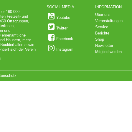
SOCIAL MEDIA
INFORMATION
über 160.000
Über uns
ten Freizeit- und
Youtube
Veranstaltungen
 460 Ortsgruppen,
terInnen,
Service
Twitter
en und
Berichte
O ehrenamtliche
Facebook
Shop
 und Häusern, mehr
 Boulderhallen sowie
Newsletter
iert sich der Verein
Instagram
Mitglied werden
t!
tenschutz