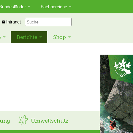
Bundesländer
Fachbereiche
Intranet
e
Berichte
Shop
rung
Umweltschutz