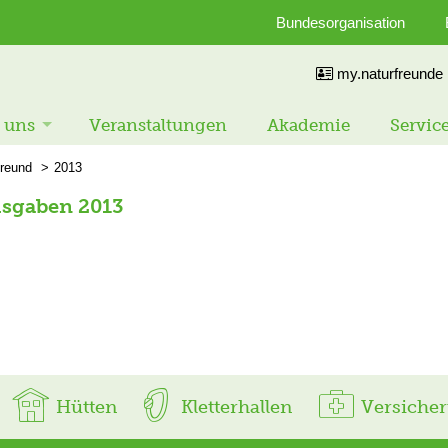
Bundesorganisation
my.naturfreunde
 uns
Veranstaltungen
Akademie
Servic
freund
2013
usgaben 2013
Hütten
Kletterhallen
Versiche