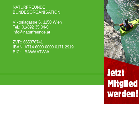
NATURFREUNDE
BUNDESORGANISATION
Viktoriagasse 6, 1150 Wien
Tel.: 01/892 35 34-0
info@naturfreunde.at
ZVR: 665376741
IBAN: AT14 6000 0000 0171 2919
BIC: BAWAATWW