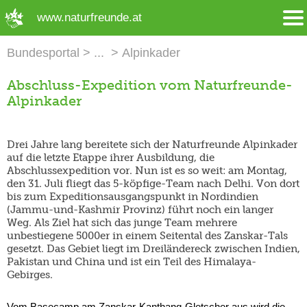
➜ Hauptregion der Seite anspringen
www.naturfreunde.at
Bundesportal
Alpinkader
Abschluss-Expedition vom Naturfreunde-
Alpinkader
Drei Jahre lang bereitete sich der Naturfreunde Alpinkader
auf die letzte Etappe ihrer Ausbildung, die
Abschlussexpedition vor. Nun ist es so weit: am Montag,
den 31. Juli fliegt das 5-köpfige-Team nach Delhi. Von dort
bis zum Expeditionsausgangspunkt in Nordindien
(Jammu-und-Kashmir Provinz) führt noch ein langer
Weg. Als Ziel hat sich das junge Team mehrere
unbestiegene 5000er in einem Seitental des Zanskar-Tals
gesetzt. Das Gebiet liegt im Dreiländereck zwischen Indien,
Pakistan und China und ist ein Teil des Himalaya-
Gebirges.
Vom Basecamp am Zanskar-Kanthang-Gletscher aus wird die