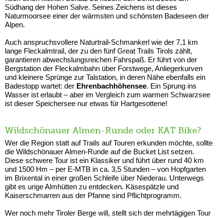
Südhang der Hohen Salve. Seines Zeichens ist dieses
Naturmoorsee einer der wärmsten und schönsten Badeseen der
Alpen.
Auch anspruchsvollere Naturtrail-Schmankerl wie der 7,1 km
lange Fleckalmtrail, der zu den fünf Great Trails Tirols zählt,
garantieren abwechslungsreichen Fahrspaß. Er führt von der
Bergstation der Fleckalmbahn über Forstwege, Anliegerkurven
und kleinere Sprünge zur Talstation, in deren Nähe ebenfalls ein
Badestopp wartet: der
Ehrenbachhöhensee
.
Ein Sprung ins
Wasser ist erlaubt – aber im Vergleich zum warmen Schwarzsee
ist dieser Speichersee nur etwas für Hartgesottene!
Wildschönauer Almen-Runde oder KAT Bike?
Wer die Region statt auf Trails auf Touren erkunden möchte, sollte
die Wildschönauer Almen-Runde auf die Bucket List setzen.
Diese schwere Tour ist ein Klassiker und führt über rund 40 km
und 1500 Hm – per E-MTB in ca. 3,5 Stunden – von Hopfgarten
im Brixental in einer großen Schleife über Niederau. Unterwegs
gibt es urige Almhütten zu entdecken. Käsespätzle und
Kaiserschmarren aus der Pfanne sind Pflichtprogramm.
Wer noch mehr Tiroler Berge will, stellt sich der mehrtägigen Tour