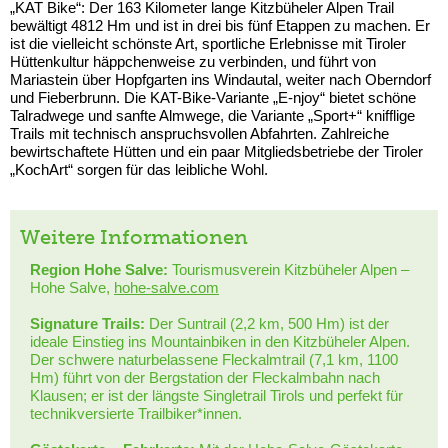
„KAT Bike“: Der 163 Kilometer lange Kitzbüheler Alpen Trail
bewältigt 4812 Hm und ist in drei bis fünf Etappen zu machen. Er
ist die vielleicht schönste Art, sportliche Erlebnisse mit Tiroler
Hüttenkultur häppchenweise zu verbinden, und führt von
Mariastein über Hopfgarten ins Windautal, weiter nach Oberndorf
und Fieberbrunn. Die KAT-Bike-Variante „E-njoy“ bietet schöne
Talradwege und sanfte Almwege, die Variante „Sport+“ knifflige
Trails mit technisch anspruchsvollen Abfahrten. Zahlreiche
bewirtschaftete Hütten und ein paar Mitgliedsbetriebe der Tiroler
„KochArt“ sorgen für das leibliche Wohl.
Weitere Informationen
Region Hohe Salve:
Tourismusverein Kitzbüheler Alpen –
Hohe Salve,
hohe-salve.com
Signature Trails:
Der Suntrail (2,2 km, 500 Hm)
ist der
ideale Einstieg ins Mountainbiken in den Kitzbüheler Alpen.
Der schwere naturbelassene Fleckalmtrail (7,1 km, 1100
Hm) führt von der Bergstation der Fleckalmbahn nach
Klausen; er ist der längste Singletrail Tirols und perfekt für
technikversierte Trailbiker*innen.