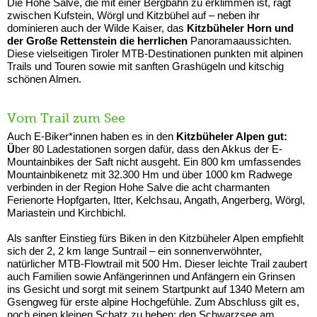
Die Hohe Salve, die mit einer Bergbahn zu erklimmen ist, ragt
zwischen Kufstein, Wörgl und Kitzbühel auf – neben ihr
dominieren auch der Wilde Kaiser, das
Kitzbüheler Horn und
der Große Rettenstein die herrlichen
Panoramaaussichten.
Diese vielseitigen Tiroler MTB-Destinationen punkten mit alpinen
Trails und Touren sowie mit sanften Grashügeln und kitschig
schönen Almen.
Vom Trail zum See
Auch E-Biker*innen haben es in den
Kitzbüheler Alpen gut:
Ü
ber 80 Ladestationen sorgen dafür, dass den Akkus der E-
Mountainbikes der Saft nicht ausgeht. Ein 800 km umfassendes
Mountainbikenetz mit 32.300 Hm und über 1000 km Radwege
verbinden in der Region Hohe Salve die acht charmanten
Ferienorte Hopfgarten, Itter, Kelchsau, Angath, Angerberg, Wörgl,
Mariastein und Kirchbichl.
Als sanfter Einstieg fürs Biken in den Kitzbüheler Alpen empfiehlt
sich der 2, 2 km lange Suntrail – ein sonnenverwöhnter,
natürlicher MTB-Flowtrail mit 500 Hm. Dieser leichte Trail zaubert
auch Familien sowie Anfängerinnen und Anfängern ein Grinsen
ins Gesicht und sorgt mit seinem Startpunkt auf 1340 Metern am
Gsengweg für erste alpine Hochgefühle. Zum Abschluss gilt es,
noch einen kleinen Schatz zu heben: den Schwarzsee am