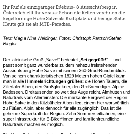
Ihr Ruf als einzigartiger Erlebnis- & Aussichtsberg in
Österreich eilt ihr voraus: Schon die Kelten verehrten die
kegelförmige Hohe Salve als Kraftplatz und heilige Stätte.
Heute gilt sie als MTB-Paradies.
Text: Mag.a Nina Weidinger, Fotos: Christoph Partsch/Stefan
Ringler
Der lateinische Gruß „Salve!“ bedeutet „
Sei gegrüßt!“
– und
passt somit ganz wunderbar zu dem nahezu freistehenden
Aussichtsberg Hohe Salve mit seinem 360-Grad-Rundumblick.
Von seinem charakteristischen 1829 Metern
hohen Gipfel kann
man in alle
Himmelsrichtungen grüßen:
die Hohen Tauern, die
Zillertaler Alpen, den Großglockner, den Großvenediger
.
Alpine
Badeseen, Dreitausender, so weit das Auge reicht, Almhütten und
Naturtrails vom Allerfeinsten: Die markante Bergwelt der Region
Hohe Salve in den Kitzbüheler Alpen liegt einem hier wortwörtlich
zu Füßen. Alpin, aber dennoch für alle zugänglich. Das ist die
geheime Superkraft der Region. Zehn Sommerseilbahnen, eine
super Infrastruktur für E-Biker*innen und familienfreundliche
Naturtrails machen es möglich.