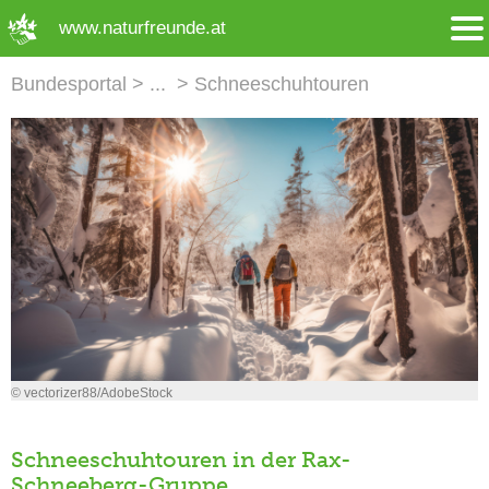
➜ Hauptregion der Seite anspringen
www.naturfreunde.at
Bundesportal
Schneeschuhtouren
© vectorizer88/AdobeStock
Schneeschuhtouren in der Rax-
Schneeberg-Gruppe