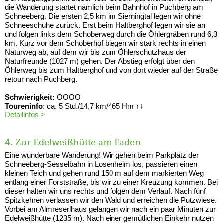
die Wanderung startet nämlich beim Bahnhof in Puchberg am
Schneeberg. Die ersten 2,5 km im Sierningtal legen wir ohne
Schneeschuhe zurück. Erst beim Haltberghof legen wir sie an
und folgen links dem Schoberweg durch die Öhlergräben rund 6,3
km. Kurz vor dem Schoberhof biegen wir stark rechts in einen
Naturweg ab, auf dem wir bis zum Öhlerschutzhaus der
Naturfreunde (1027 m) gehen. Der Abstieg erfolgt über den
Öhlerweg bis zum Haltberghof und von dort wieder auf der Straße
retour nach Puchberg.
Schwierigkeit:
OOOO
Toureninfo
: ca. 5 Std./14,7 km/465 Hm ↑↓
Detailinfos >
4. Zur Edelweißhütte am Faden
Eine wunderbare Wanderung! Wir gehen beim Parkplatz der
Schneeberg-Sesselbahn in Losenheim los, passieren einen
kleinen Teich und gehen rund 150 m auf dem markierten Weg
entlang einer Forststraße, bis wir zu einer Kreuzung kommen. Bei
dieser halten wir uns rechts und folgen dem Verlauf. Nach fünf
Spitzkehren verlassen wir den Wald und erreichen die Putzwiese.
Vorbei am Almreserlhaus gelangen wir nach ein paar Minuten zur
Edelweißhütte (1235 m). Nach einer gemütlichen Einkehr nutzen