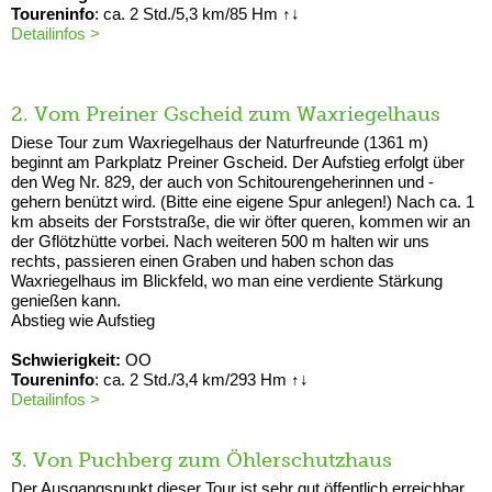
Toureninfo
: ca. 2 Std./5,3 km/85 Hm ↑↓
Detailinfos >
2. Vom Preiner Gscheid zum Waxriegelhaus
Diese Tour zum Waxriegelhaus der Naturfreunde (1361 m)
beginnt am Parkplatz Preiner Gscheid. Der Aufstieg erfolgt über
den Weg Nr. 829, der auch von Schitourengeherinnen und -
gehern benützt wird. (Bitte eine eigene Spur anlegen!) Nach ca. 1
km abseits der Forststraße, die wir öfter queren, kommen wir an
der Gflötzhütte vorbei. Nach weiteren 500 m halten wir uns
rechts, passieren einen Graben und haben schon das
Waxriegelhaus im Blickfeld, wo man eine verdiente Stärkung
genießen kann.
Abstieg wie Aufstieg
Schwierigkeit:
OO
Toureninfo
: ca. 2 Std./3,4 km/293 Hm ↑↓
Detailinfos >
3. Von Puchberg zum Öhlerschutzhaus
Der Ausgangspunkt dieser Tour ist sehr gut öffentlich erreichbar,