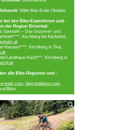
Reisezeit:
Mitte Mai–Ende Oktober
 bei den Bike-Expertinnen und -
en der Region Brixental:
rs Sportalm – Das Gourmet- und
rhotel****, Kirchberg bei Kitzbühel,
portalm.at
el Klausen****, Kirchberg in Tirol,
.at
tel Landhaus Küchl***, Kirchberg in
echl.at
über alle Bike-Regionen und -
:
re-trails.com
,
bike-holidays.com
,
ce2Bike