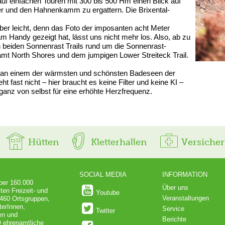
auf einfachen Touren mit 300 bis 500 Hm einen Blick auf
er und den Hahnenkamm zu ergattern. Die Brixental-
aber leicht, denn das Foto der imposanten acht Meter
 Handy gezeigt hat, lässt uns nicht mehr los. Also, ab zu
 beiden Sonnenrast Trails rund um die Sonnenrast-
amt North Shores und dem jumpigen Lower Streiteck Trail.
an einem der wärmsten und schönsten Badeseen der
ht fast nicht – hier braucht es keine Filter und keine KI –
 ganz von selbst für eine erhöhte Herzfrequenz.
Hütten
Kletterhallen
Versiche
SOCIAL MEDIA
INFORMATION
über 160.000
Über uns
ten Freizeit- und
Youtube
Veranstaltungen
 460 Ortsgruppen,
terInnen,
Service
Twitter
en und
Berichte
O ehrenamtliche