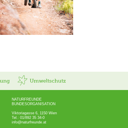
rung
Umweltschutz
NATURFREUNDE
BUNDESORGANISATION
Viktoriagasse 6, 1150 Wien
Tel.: 01/892 35 34-0
info@naturfreunde.at