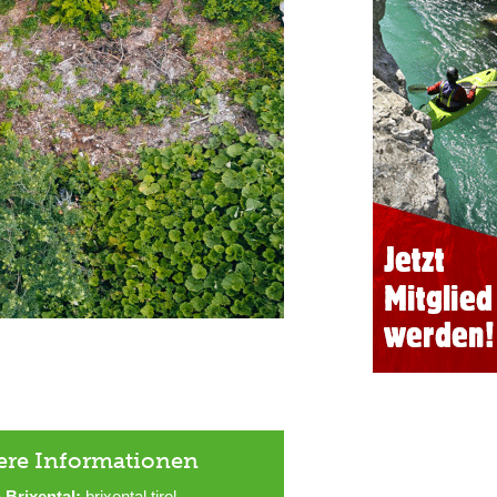
ere Informationen
 Brixental:
brixental.tirol