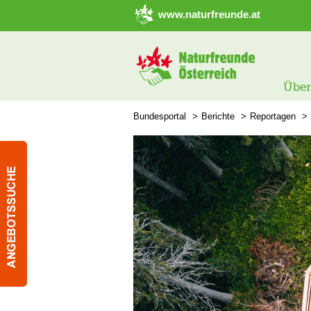
➜ Hauptregion der Seite anspringen
www.naturfreunde.at
Über
Bundesportal
Berichte
Reportagen