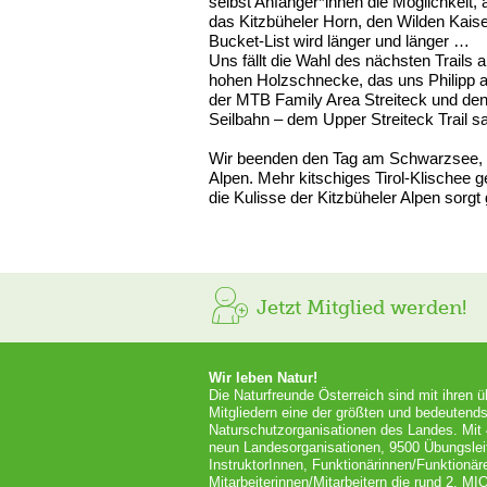
selbst Anfänger*innen die Möglichkeit, 
das Kitzbüheler Horn, den Wilden Kais
Bucket-List wird länger und länger …
Uns fällt die Wahl des nächsten Trails 
hohen Holzschnecke, das uns Philipp am
der MTB Family Area Streiteck und den
Seilbahn – dem Upper Streiteck Trail s
Wir beenden den Tag am Schwarzsee, 
Alpen. Mehr kitschiges Tirol-Klischee ge
die Kulisse der Kitzbüheler Alpen sorgt
Jetzt Mitglied werden!
Wir leben Natur!
Die Naturfreunde Österreich sind mit ihren 
Mitgliedern eine der größten und bedeutends
Naturschutzorganisationen des Landes. Mit
neun Landesorganisationen, 9500 Übungslei
InstruktorInnen, Funktionärinnen/Funktionär
Mitarbeiterinnen/Mitarbeitern die rund 2. MI