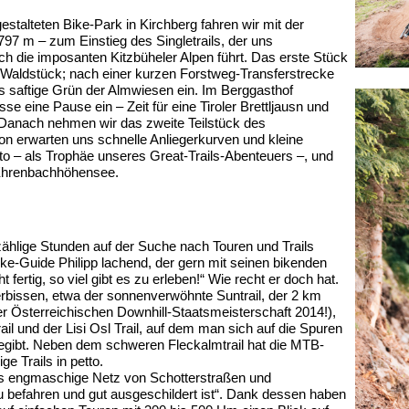
talteten Bike-Park in Kirchberg fahren wir mit der
7 m – zum Einstieg des Singletrails, der uns
h die imposanten Kitzbüheler Alpen führt. Das erste Stück
 Waldstück; nach einer kurzen Forstweg-Transferstrecke
ns saftige Grün der Almwiesen ein. Im Berggasthof
se eine Pause ein – Zeit für eine Tiroler Brettljausn und
Danach nehmen wir das zweite Teilstück des
ation erwarten uns schnelle Anliegerkurven und kleine
to – als Trophäe unseres Great-Trails-Abenteuers –, und
 Ehrenbachhöhensee.
zählige Stunden auf der Suche nach Touren und Trails
Bike-Guide Philipp lachend, der gern mit seinen bikenden
 fertig, so viel gibt es zu erleben!“ Wie recht er doch hat.
rbissen, etwa
der sonnenverwöhnte Suntrail, der 2 km
er Österreichischen Downhill-Staatsmeisterschaft 2014!),
l und der Lisi Osl Trail, auf dem man sich auf die Spuren
gibt. Neben dem schweren Fleckalmtrail hat die MTB-
ge Trails in petto.
 das engmaschige Netz von Schotterstraßen und
zu befahren und gut ausgeschildert ist“. Dank dessen haben