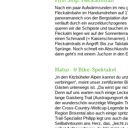
First Stop: Fleckalmtrail
Nach ein paar Aufwärmrunden im neu ges
Fleckalmbahn im Handumdrehen auf 179
panoramareich von der Bergstation durc
verläuft durch ein wurzeldurchzogenes
queren wir die Schipiste und tauchen i
Fleckalm legen wir auf der Sonnenterras
einen Schmandl (= Kaiserschmarren). 
Fleckalmtrails in Angriff: Bis zur Talst
Sprünge. Noch schnell ein Abschlussfo
dann geht’s mit einem Juchzer in den
Natur- & Bike-Spektakel
„In den Kitzbüheler Alpen kannst du un
verbringen“, meint unser zertifizierter 
Gästen unterwegs ist. „Da wirst gar nicht
Denn auf uns warten noch einige Lecke
lange Gaisberg
Trail (Austragungsort d
der wunderschön wurzelige Wiegalm Trai
der Cross-Country-Weltcup-Legende be
Region Brixental also auch einige spritzi
Trail-Spezialist Philipp legt uns auch
Seilbahntouren ans Herz, das, „leicht 