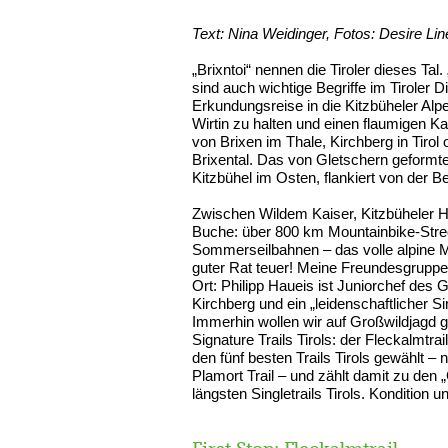
Text: Nina Weidinger, Fotos: Desire Lin
„Brixntoi“ nennen die Tiroler dieses Tal.
sind auch wichtige Begriffe im Tiroler 
Erkundungsreise in die Kitzbüheler Al
Wirtin zu halten und einen flaumigen Ka
von Brixen im Thale, Kirchberg in Tirol
Brixental. Das von Gletschern geformt
Kitzbühel im Osten, flankiert von der B
Zwischen Wildem Kaiser, Kitzbüheler 
Buche: über 800 km Mountainbike-Streck
Sommerseilbahnen – das volle alpine 
guter Rat teuer! Meine Freundesgruppe
Ort: Philipp Haueis ist Juniorchef des
Kirchberg und ein „leidenschaftlicher Si
Immerhin wollen wir auf Großwildjagd g
Signature Trails Tirols: der Fleckalmtra
den fünf besten Trails Tirols gewählt – n
Plamort Trail – und zählt damit zu den „
längsten Singletrails Tirols. Kondition