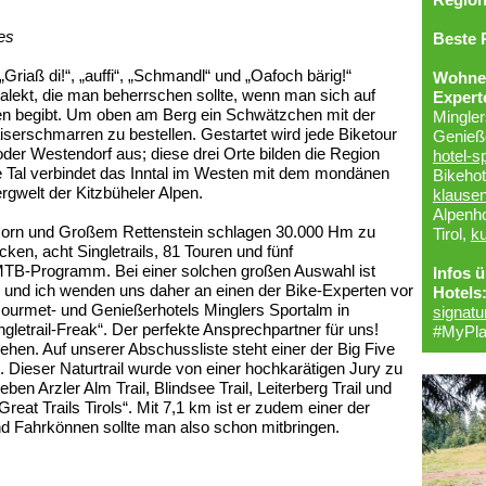
es
Beste 
 „Griaß di!“, „auffi“, „Schmandl“ und „Oafoch bärig!“
Wohnen
Dialekt, die man beherrschen sollte, wenn man sich auf
Expert
pen begibt. Um oben am Berg ein Schwätzchen mit der
Mingle
iserschmarren zu bestellen. Gestartet wird jede Biketour
Genieße
 oder Westendorf aus; diese drei Orte bilden die Region
hotel-s
e Tal verbindet das Inntal im Westen mit dem mondänen
Bikehot
ergwelt der Kitzbüheler Alpen.
klausen
Alpenho
Horn und Großem Rettenstein schlagen 30.000 Hm zu
Tirol,
ku
en, acht Singletrails, 81 Touren und fünf
MTB-Programm. Bei einer solchen großen Auswahl ist
Infos 
 und ich wenden uns daher an einen der Bike-Experten vor
Hotels
 Gourmet- und Genießerhotels Minglers Sportalm in
signatu
ngletrail-Freak“. Der perfekte Ansprechpartner für uns!
#MyPla
ehen. Auf unserer Abschussliste steht einer der Big Five
il. Dieser Naturtrail wurde von einer hochkarätigen Jury zu
eben Arzler Alm Trail, Blindsee Trail, Leiterberg Trail und
Great Trails Tirols“. Mit 7,1 km ist er zudem einer der
 und Fahrkönnen sollte man also schon mitbringen.