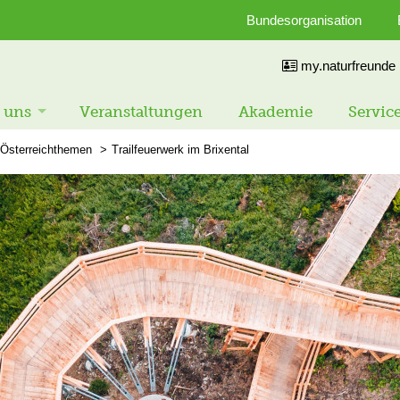
Bundesorganisation
my.naturfreunde
 uns
Veranstaltungen
Akademie
Servic
Österreichthemen
Trailfeuerwerk im Brixental