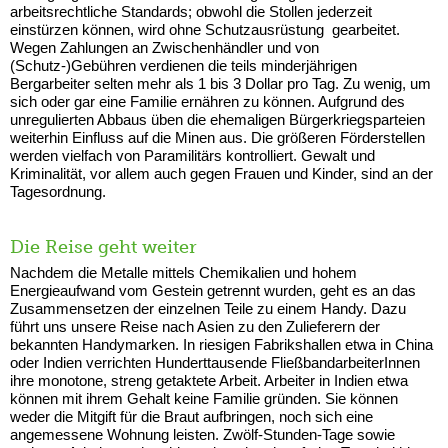
arbeitsrechtliche Standards; obwohl die Stollen jederzeit
einstürzen können, wird ohne Schutzausrüstung gearbeitet.
Wegen Zahlungen an Zwischenhändler und von
(Schutz-)Gebühren verdienen die teils minderjährigen
Bergarbeiter selten mehr als 1 bis 3 Dollar pro Tag. Zu wenig, um
sich oder gar eine Familie ernähren zu können. Aufgrund des
unregulierten Abbaus üben die ehemaligen Bürgerkriegsparteien
weiterhin Einfluss auf die Minen aus. Die größeren Förderstellen
werden vielfach von Paramilitärs kontrolliert. Gewalt und
Kriminalität, vor allem auch gegen Frauen und Kinder, sind an der
Tagesordnung.
Die Reise geht weiter
Nachdem die Metalle mittels Chemikalien und hohem
Energieaufwand vom Gestein getrennt wurden, geht es an das
Zusammensetzen der einzelnen Teile zu einem Handy. Dazu
führt uns unsere Reise nach Asien zu den Zulieferern der
bekannten Handymarken. In riesigen Fabrikshallen etwa in China
oder Indien verrichten Hunderttausende FließbandarbeiterInnen
ihre monotone, streng getaktete Arbeit. Arbeiter in Indien etwa
können mit ihrem Gehalt keine Familie gründen. Sie können
weder die Mitgift für die Braut aufbringen, noch sich eine
angemessene Wohnung leisten. Zwölf-Stunden-Tage sowie