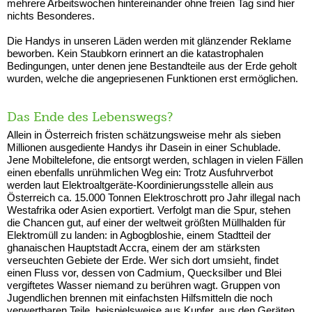
mehrere Arbeitswochen hintereinander ohne freien Tag sind hier
nichts Besonderes.
Die Handys in unseren Läden werden mit glänzender Reklame
beworben. Kein Staubkorn erinnert an die katastrophalen
Bedingungen, unter denen jene Bestandteile aus der Erde geholt
wurden, welche die angepriesenen Funktionen erst ermöglichen.
Das Ende des Lebenswegs?
Allein in Österreich fristen schätzungsweise mehr als sieben
Millionen ausgediente Handys ihr Dasein in einer Schublade.
Jene Mobiltelefone, die entsorgt werden, schlagen in vielen Fällen
einen ebenfalls unrühmlichen Weg ein: Trotz Ausfuhrverbot
werden laut Elektroaltgeräte-Koordinierungsstelle allein aus
Österreich ca. 15.000 Tonnen Elektroschrott pro Jahr illegal nach
Westafrika oder Asien exportiert. Verfolgt man die Spur, stehen
die Chancen gut, auf einer der weltweit größten Müllhalden für
Elektromüll zu landen: in Agbogbloshie, einem Stadtteil der
ghanaischen Hauptstadt Accra, einem der am stärksten
verseuchten Gebiete der Erde. Wer sich dort umsieht, findet
einen Fluss vor, dessen von Cadmium, Quecksilber und Blei
vergiftetes Wasser niemand zu berühren wagt. Gruppen von
Jugendlichen brennen mit einfachsten Hilfsmitteln die noch
verwertbaren Teile, beispielsweise aus Kupfer, aus den Geräten.