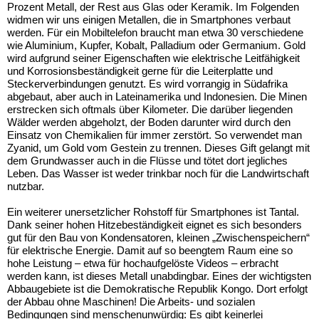
Prozent Metall, der Rest aus Glas oder Keramik. Im Folgenden
widmen wir uns einigen Metallen, die in Smartphones verbaut
werden. Für ein Mobiltelefon braucht man etwa 30 verschiedene
wie Aluminium, Kupfer, Kobalt, Palladium oder Germanium. Gold
wird aufgrund seiner Eigenschaften wie elektrische Leitfähigkeit
und Korrosionsbeständigkeit gerne für die Leiterplatte und
Steckerverbindungen genutzt. Es wird vorrangig in Südafrika
abgebaut, aber auch in Lateinamerika und Indonesien. Die Minen
erstrecken sich oftmals über Kilometer. Die darüber liegenden
Wälder werden abgeholzt, der Boden darunter wird durch den
Einsatz von Chemikalien für immer zerstört. So verwendet man
Zyanid, um Gold vom Gestein zu trennen. Dieses Gift gelangt mit
dem Grundwasser auch in die Flüsse und tötet dort jegliches
Leben. Das Wasser ist weder trinkbar noch für die Landwirtschaft
nutzbar.
Ein weiterer unersetzlicher Rohstoff für Smartphones ist Tantal.
Dank seiner hohen Hitzebeständigkeit eignet es sich besonders
gut für den Bau von Kondensatoren, kleinen „Zwischenspeichern“
für elektrische Energie. Damit auf so beengtem Raum eine so
hohe Leistung – etwa für hochaufgelöste Videos – erbracht
werden kann, ist dieses Metall unabdingbar. Eines der wichtigsten
Abbaugebiete ist die Demokratische Republik Kongo. Dort erfolgt
der Abbau ohne Maschinen! Die Arbeits- und sozialen
Bedingungen sind menschenunwürdig: Es gibt keinerlei