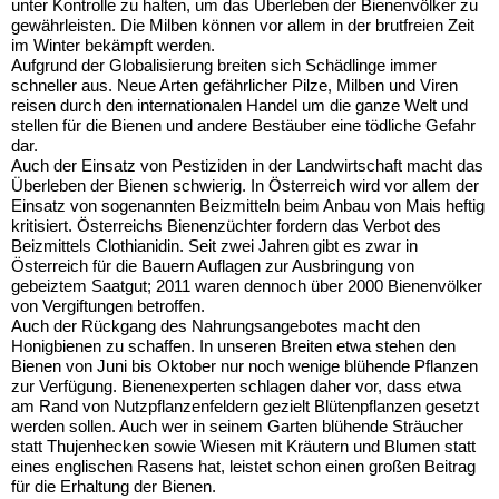
unter Kontrolle zu halten, um das Überleben der Bienenvölker zu
gewährleisten. Die Milben können vor allem in der brutfreien Zeit
im Winter bekämpft werden.
Aufgrund der Globalisierung breiten sich Schädlinge immer
schneller aus. Neue Arten gefährlicher Pilze, Milben und Viren
reisen durch den internationalen Handel um die ganze Welt und
stellen für die Bienen und andere Bestäuber eine tödliche Gefahr
dar.
Auch der Einsatz von Pestiziden in der Landwirtschaft macht das
Überleben der Bienen schwierig. In Österreich wird vor allem der
Einsatz von sogenannten Beizmitteln beim Anbau von Mais heftig
kritisiert. Österreichs Bienenzüchter fordern das Verbot des
Beizmittels Clothianidin. Seit zwei Jahren gibt es zwar in
Österreich für die Bauern Auflagen zur Ausbringung von
gebeiztem Saatgut; 2011 waren dennoch über 2000 Bienenvölker
von Vergiftungen betroffen.
Auch der Rückgang des Nahrungsangebotes macht den
Honigbienen zu schaffen. In unseren Breiten etwa stehen den
Bienen von Juni bis Oktober nur noch wenige blühende Pflanzen
zur Verfügung. Bienenexperten schlagen daher vor, dass etwa
am Rand von Nutzpflanzenfeldern gezielt Blütenpflanzen gesetzt
werden sollen. Auch wer in seinem Garten blühende Sträucher
statt Thujenhecken sowie Wiesen mit Kräutern und Blumen statt
eines englischen Rasens hat, leistet schon einen großen Beitrag
für die Erhaltung der Bienen.