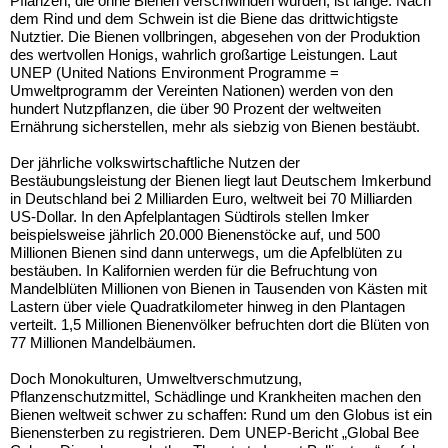
Pflanzen, die ohne Bienen verschwinden würden, ist lange. Nach
dem Rind und dem Schwein ist die Biene das drittwichtigste
Nutztier. Die Bienen vollbringen, abgesehen von der Produktion
des wertvollen Honigs, wahrlich großartige Leistungen. Laut
UNEP (United Nations Environment Programme =
Umweltprogramm der Vereinten Nationen) werden von den
hundert Nutzpflanzen, die über 90 Prozent der weltweiten
Ernährung sicherstellen, mehr als siebzig von Bienen bestäubt.
Der jährliche volkswirtschaftliche Nutzen der
Bestäubungsleistung der Bienen liegt laut Deutschem Imkerbund
in Deutschland bei 2 Milliarden Euro, weltweit bei 70 Milliarden
US-Dollar. In den Apfelplantagen Südtirols stellen Imker
beispielsweise jährlich 20.000 Bienenstöcke auf, und 500
Millionen Bienen sind dann unterwegs, um die Apfelblüten zu
bestäuben. In Kalifornien werden für die Befruchtung von
Mandelblüten Millionen von Bienen in Tausenden von Kästen mit
Lastern über viele Quadratkilometer hinweg in den Plantagen
verteilt. 1,5 Millionen Bienenvölker befruchten dort die Blüten von
77 Millionen Mandelbäumen.
Doch Monokulturen, Umweltverschmutzung,
Pflanzenschutzmittel, Schädlinge und Krankheiten machen den
Bienen weltweit schwer zu schaffen: Rund um den Globus ist ein
Bienensterben zu registrieren. Dem UNEP-Bericht „Global Bee