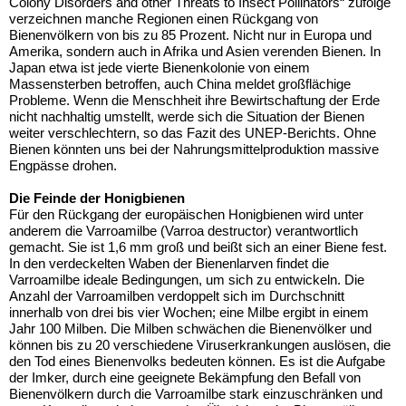
Colony Disorders and other Threats to Insect Pollinators“ zufolge
verzeichnen manche Regionen einen Rückgang von
Bienenvölkern von bis zu 85 Prozent. Nicht nur in Europa und
Amerika, sondern auch in Afrika und Asien verenden Bienen. In
Japan etwa ist jede vierte Bienenkolonie von einem
Massensterben betroffen, auch China meldet großflächige
Probleme. Wenn die Menschheit ihre Bewirtschaftung der Erde
nicht nachhaltig umstellt, werde sich die Situation der Bienen
weiter verschlechtern, so das Fazit des UNEP-Berichts. Ohne
Bienen könnten uns bei der Nahrungsmittelproduktion massive
Engpässe drohen.
Die Feinde der Honigbienen
Für den Rückgang der europäischen Honigbienen wird unter
anderem die Varroamilbe (Varroa destructor) verantwortlich
gemacht. Sie ist 1,6 mm groß und beißt sich an einer Biene fest.
In den verdeckelten Waben der Bienenlarven findet die
Varroamilbe ideale Bedingungen, um sich zu entwickeln. Die
Anzahl der Varroamilben verdoppelt sich im Durchschnitt
innerhalb von drei bis vier Wochen; eine Milbe ergibt in einem
Jahr 100 Milben. Die Milben schwächen die Bienenvölker und
können bis zu 20 verschiedene Viruserkrankungen auslösen, die
den Tod eines Bienenvolks bedeuten können. Es ist die Aufgabe
der Imker, durch eine geeignete Bekämpfung den Befall von
Bienenvölkern durch die Varroamilbe stark einzuschränken und