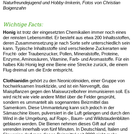
Naturfreundejugend und Hobby-Imkerin, Fotos von Christian
Boigenzahn
Wichtige Facts:
Honig
ist trotz der eingesetzten Chemikalien immer noch eines
der reinsten Lebensmittel. Er besteht aus etwa 200 Inhaltsstoffen,
deren Zusammensetzung je nach Sorte sehr unterschiedlich sein
kann. Typische Inhaltsstoffe sind verschiedene Zuckerarten wie
Frucht- oder Traubenzucker, Pollen, Mineralstoffe, Proteine,
Enzyme, Aminosäuren, Vitamine, Farb- und Aromastoffe. Für ein
halbes Kilo Honig legt eine Biene eine Strecke zurück, die einem
Flug dreimal um die Erde entspricht.
Clothianidin
gehört zu den Neonicotinoiden, einer Gruppe von
hochwirksamen Insektizide, und ist ein Nervengift, das
Maispflanzen gegen den Maiswurzelbohrer immunisieren soll. Es
wird nicht wie viele andere Mittel über die Felder gesprüht,
sondern es ummantelt als sogenanntes Beizmittel das
Samenkorn. Diese Ummantelung kann sich jedoch in der
Sämaschine lösen, pulversiert in die Luft gelangen und durch den
Wind in die Umgebung, auf Raps-, Baum- und Wildstaudenblüten
geblasen werden. Die Bienen nehmen dieses Gift auf und
verenden innerhalb von fünf Minuten. In Deutschland, Italien und