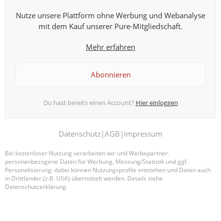
Freizeitpartnerbörse
Nutze unsere Plattform ohne Werbung und Webanalyse
mit dem Kauf unserer Pure-Mitgliedschaft.
✓ Jetzt in nur 1 Min. kostenlos registrieren
✓ Keine weiteren Verpflichtungen
Mehr erfahren
Abonnieren
Du hast bereits einen Account?
Hier einloggen
Mit E-Mail registrieren
Datenschutz
|
AGB
|
Impressum
Bei kostenloser Nutzung verarbeiten wir und Werbepartner
oder noch einfacher registrieren mit
personenbezogene Daten für Werbung, Messung/Statistik und ggf.
Personalisierung; dabei können Nutzungsprofile entstehen und Daten auch
in Drittländer (z.B. USA) übermittelt werden. Details siehe
Facebook
Datenschutzerklärung.
Mit meiner Registrierung akzeptiere ich die
AGB
und
Datenschutzbestimmungen
.