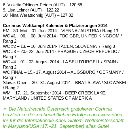
6. Violetta Oblinger-Peters (AUT) – 120,68
9. Lisa Leitner (AUT) – 122,22
10. Nina Weratschnig (AUT) – 127,32
Corinnas Wettkampf-Kalender & Platzierungen 2014
EM - 30. Mai – 01. Juni 2014 – VIENNA / AUSTRIA / Rang 13
WC #1 – 06. – 08. Juni 2014 - TBC GBR, UNITED KINGDOM /
Rang 2
WC #2 – 13. – 16. Juni 2014- TACEN, SLOVENIA / Rang 3
WC #3 – 20.- 22. Juni 2014 - PRAGUE / CZECH REPUBLIC /
Rang 7
WC #4 – 01.- 03. August 2014 - LA SEU D’URGELL / SPAIN /
Rang 2
WC FINAL – 15.- 17. August 2014 – AUGSBURG / GERMANY /
Rang 7
Slovak Open – 30.- 31. August 2014 – BRATISLAVA / SLOWAKEI
/ Rang 2
WM – 17.–21. September 2014 - DEEP CREEK LAKE,
MARYLAND / UNITED STATES OF AMERICA
Die Naturfreunde Österreich gratulieren Corinna
herzlich zu diesen beachtlichen Erfolgen und wünschen
ihr für die Internationale Kanu-Slalom-Weltmeisterschaft
in Maryland/USA (17.–21. September) alles Gute!