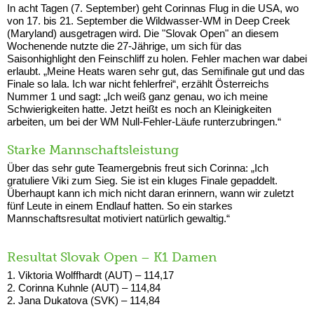
In acht Tagen (7. September) geht Corinnas Flug in die USA, wo
von 17. bis 21. September die Wildwasser-WM in Deep Creek
(Maryland) ausgetragen wird. Die "Slovak Open" an diesem
Wochenende nutzte die 27-Jährige, um sich für das
Saisonhighlight den Feinschliff zu holen. Fehler machen war dabei
erlaubt. „Meine Heats waren sehr gut, das Semifinale gut und das
Finale so lala. Ich war nicht fehlerfrei“, erzählt Österreichs
Nummer 1 und sagt: „Ich weiß ganz genau, wo ich meine
Schwierigkeiten hatte. Jetzt heißt es noch an Kleinigkeiten
arbeiten, um bei der WM Null-Fehler-Läufe runterzubringen.“
Starke Mannschaftsleistung
Über das sehr gute Teamergebnis freut sich Corinna: „Ich
gratuliere Viki zum Sieg. Sie ist ein kluges Finale gepaddelt.
Überhaupt kann ich mich nicht daran erinnern, wann wir zuletzt
fünf Leute in einem Endlauf hatten. So ein starkes
Mannschaftsresultat motiviert natürlich gewaltig.“
Resultat Slovak Open – K1 Damen
1. Viktoria Wolffhardt (AUT) – 114,17
2. Corinna Kuhnle (AUT) – 114,84
2. Jana Dukatova (SVK) – 114,84