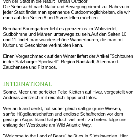
Von der Stadt in die Natur: "Urban Outdoor"
Die Sehnsucht nach Natur und Bewegung nimmt zu. Nahezu in
jeder Stadt findet man spannende Outdoormöglichkeiten, die wir
euch auf den Seiten 8 und 9 vorstellen möchten.
Bernhard Baumgartner liebt es grenzenlos im Waldviertel,
Südböhmne und Mähren unterwegs zu sein.Auf den Seiten 10
und 11 findet man wunderschöne Wandertouren, die man mit
Kultur und Geschichte verknüpfen kann.
Einen Vorgeschmack auf den Winter liefert der Artikel "Schitouren
in der Salzburger Sportwelt", Region Radstadt, Altenmarkt-
Zauchensee und Filzmoos.
INTERNATIONAL
Sonne, Meer und perfekter Fels: Klettern auf Hvar, vorgestellt von
Andreas Jentzsch mit reichlich Tipps und Infos.
Wer an Irland denkt, hat sicher gleich saftige grüne Wiesen,
sanfte Hügellandschaften und endlose Schafherden vor dem
geistigen Auge. Irland hat jedoch viel mehr zu bieten: folge uns
entlang der Westküste am Wild Atlantic Way.
"Welcome to the Land of Bears" heißt es in Südslowenien. Hier