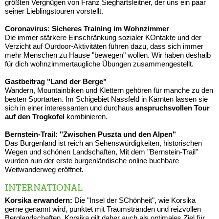
größten Vergnügen von Franz Sieghartsleitner, der uns ein paar
seiner Lieblingstouren vorstellt.
Coronavirus: Sicheres Training im Wohnzimmer
Die immer stärkere Einschränkung sozialer KOntakte und der
Verzicht auf Ourdoor-Aktivitäten führen dazu, dass sich immer
mehr Menschen zu Hause "bewegen" wollen. Wir haben deshalb
für dich wohnzimmertaugliche Übungen zusammengestellt.
Gastbeitrag "Land der Berge"
Wandern, Mountainbiken und Klettern gehören für manche zu den
besten Sportarten. Im Schigebiet Nassfeld in Kärnten lassen sie
sich in einer interessanten und durchaus
anspruchsvollen Tour
auf den Trogkofel
kombinieren.
Bernstein-Trail: "Zwischen Puszta und den Alpen"
Das Burgenland ist reich an Sehenswürdigkeiten, historischen
Wegen und schönen Landschaften, Mit dem "Bernstein-Trail"
wurden nun der erste burgenländische online buchbare
Weitwanderweg eröffnet.
INTERNATIONAL
Korsika erwandern:
Die "Insel der SChönheit", wie Korsika
gerne genannt wird, punktet mit Traumstränden und reizvollen
Berglandschaften. Korsika gilt daher auch als optimales Ziel für