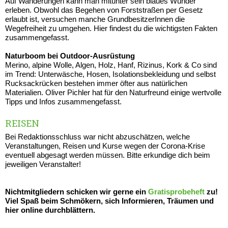
Auf Wanderungen kann man mitunter sein blaues Wunder
erleben. Obwohl das Begehen von Forststraßen per Gesetz
erlaubt ist, versuchen manche GrundbesitzerInnen die
Wegefreiheit zu umgehen. Hier findest du die wichtigsten Fakten
zusammengefasst.
Naturboom bei Outdoor-Ausrüstung
Merino, alpine Wolle, Algen, Holz, Hanf, Rizinus, Kork & Co sind
im Trend: Unterwäsche, Hosen, Isolationsbekleidung und selbst
Rucksackrücken bestehen immer öfter aus natürlichen
Materialien. Oliver Pichler hat für den Naturfreund einige wertvolle
Tipps und Infos zusammengefasst.
REISEN
Bei Redaktionsschluss war nicht abzuschätzen, welche
Veranstaltungen, Reisen und Kurse wegen der Corona-Krise
eventuell abgesagt werden müssen. Bitte erkundige dich beim
jeweiligen Veranstalter!
Nichtmitgliedern schicken wir gerne ein
Gratisprobeheft
zu!
Viel Spaß beim Schmökern, sich Informieren, Träumen und
hier online durchblättern.