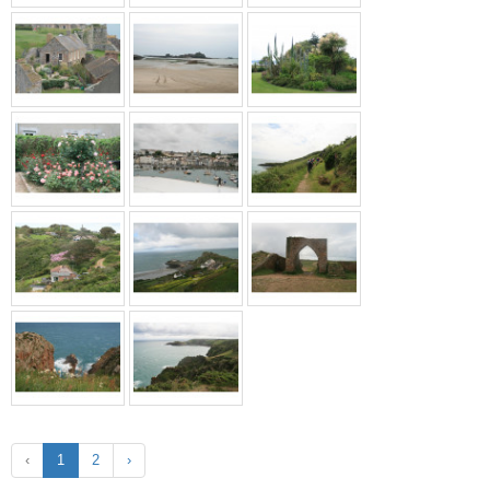
‹
1
2
›