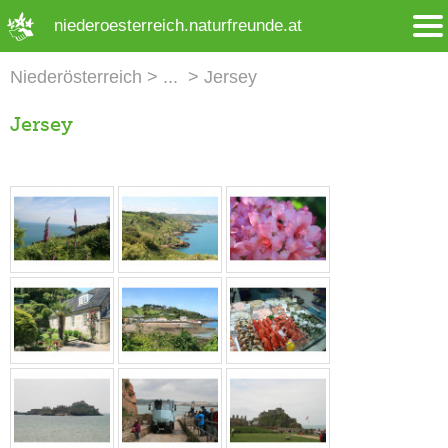
➜ Hauptregion der Seite anspringen
niederoesterreich.naturfreunde.at
Niederösterreich
Jersey
Jersey