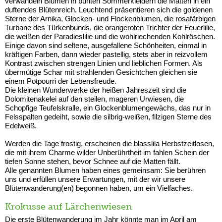
verwandeln Blumen in bunten Sommerkleidern die Matten in ein
duftendes Blütenreich. Leuchtend präsentieren sich die goldenen
Sterne der Arnika, Glocken- und Flockenblumen, die rosafärbigen
Turbane des Türkenbunds, die orangeroten Trichter der Feuerlilie,
die weißen der Paradieslilie und die wohlriechenden Kohlröschen.
Einige davon sind seltene, ausgefallene Schönheiten, einmal in
kräftigen Farben, dann wieder pastellig, stets aber in reizvollem
Kontrast zwischen strengen Linien und lieblichen Formen. Als
übermütige Schar mit strahlenden Gesichtchen gleichen sie
einem Potpourri der Lebensfreude.
Die kleinen Wunderwerke der heißen Jahreszeit sind die
Dolomitenakelei auf den steilen, mageren Urwiesen, die
Schopfige Teufelskralle, ein Glockenblumengewächs, das nur in
Felsspalten gedeiht, sowie die silbrig-weißen, filzigen Sterne des
Edelweiß.
Werden die Tage frostig, erscheinen die blasslila Herbstzeitlosen,
die mit ihrem Charme wilder Unberührtheit im fahlen Schein der
tiefen Sonne stehen, bevor Schnee auf die Matten fällt.
Alle genannten Blumen haben eines gemeinsam: Sie berühren
uns und erfüllen unsere Erwartungen, mit der wir unsere
Blütenwanderung(en) begonnen haben, um ein Vielfaches.
Krokusse auf Lärchenwiesen
Die erste Blütenwanderung im Jahr könnte man im April am