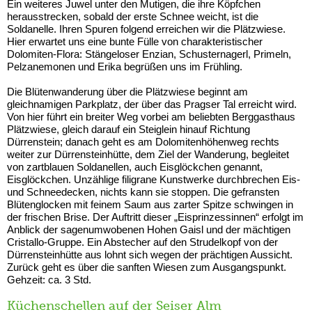
Ein weiteres Juwel unter den Mutigen, die ihre Köpfchen
herausstrecken, sobald der erste Schnee weicht, ist die
Soldanelle. Ihren Spuren folgend erreichen wir die Plätzwiese.
Hier erwartet uns eine bunte Fülle von charakteristischer
Dolomiten-Flora: Stängeloser Enzian, Schusternagerl, Primeln,
Pelzanemonen und Erika begrüßen uns im Frühling.
Die Blütenwanderung über die Plätzwiese beginnt am
gleichnamigen Parkplatz, der über das Pragser Tal erreicht wird.
Von hier führt ein breiter Weg vorbei am beliebten Berggasthaus
Plätzwiese, gleich darauf ein Steiglein hinauf Richtung
Dürrenstein; danach geht es am Dolomitenhöhenweg rechts
weiter zur Dürrensteinhütte, dem Ziel der Wanderung, begleitet
von zartblauen Soldanellen, auch Eisglöckchen genannt,
Eisglöckchen. Unzählige filigrane Kunstwerke durchbrechen Eis-
und Schneedecken, nichts kann sie stoppen. Die gefransten
Blütenglocken mit feinem Saum aus zarter Spitze schwingen in
der frischen Brise. Der Auftritt dieser „Eisprinzessinnen“ erfolgt im
Anblick der sagenumwobenen Hohen Gaisl und der mächtigen
Cristallo-Gruppe. Ein Abstecher auf den Strudelkopf von der
Dürrensteinhütte aus lohnt sich wegen der prächtigen Aussicht.
Zurück geht es über die sanften Wiesen zum Ausgangspunkt.
Gehzeit: ca. 3 Std.
Küchenschellen auf der Seiser Alm