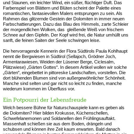
und Staunen, ein leichter Wind, ein süßer, flüchtiger Duft. Das
Farbenspiel von Blättern und Blüten scheint der Palette eines
romantischen, fantasievollen Malers entsprungen zu sein. Als
Rahmen das glitzernde Gestein der Dolomiten in immer neuen
Farbschattierungen. Dazu das Blau des Himmels, zarte Schleier
der morgendlichen Wolken, das gleißende Weiß von frischem
Schnee auf den Gipfeln. Der Kopf wird frei, die Natur umhüllt uns
sanft, die feinen Saiten der Seele schwingen leise.
Die hervorragende Kennerin der Flora Südtirols Paula Kohlhaupt
nennt die Bergwiesen in Südtirol (Sellajoch, Grödner Joch,
Armentarawiesen, Weiden der Lüsener Berge, Ciclesalm,
Plätzwiese) „Gärten Gottes“. In diesem Artikel wollen wir solche
„Gärten“, eingebettet in pittoreske Landschaften, vorstellen. Die
dort blühenden Blumen sind von außergewöhnlicher Schönheit.
Manche sind selten und gar nicht so leicht zu finden, manche
wiederum kommen im Überfluss vor.
Ein Potpourri der Lebensfreude
Welch bessere Bühne für Naturschauspiele kann es geben als
die Dolomiten? Hier bilden Krokusse, Küchenschellen,
Schwefelanemonen und Soldanellen den Frühlingsauftakt.
Massenhaft schießen sie aus dem Boden, drängeln und
schubsen und können ihre Zeit kaum erwarten. Bald danach