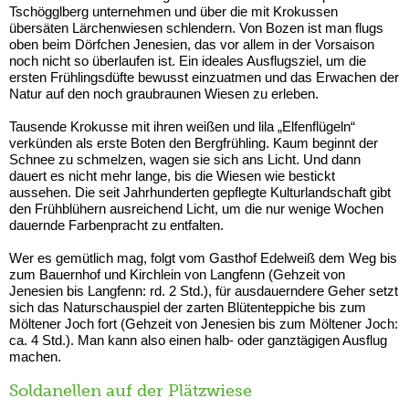
Tschögglberg unternehmen und über die mit Krokussen
übersäten Lärchenwiesen schlendern. Von Bozen ist man flugs
oben beim Dörfchen Jenesien, das vor allem in der Vorsaison
noch nicht so überlaufen ist. Ein ideales Ausflugsziel, um die
ersten Frühlingsdüfte bewusst einzuatmen und das Erwachen der
Natur auf den noch graubraunen Wiesen zu erleben.
Tausende Krokusse mit ihren weißen und lila „Elfenflügeln“
verkünden als erste Boten den Bergfrühling. Kaum beginnt der
Schnee zu schmelzen, wagen sie sich ans Licht. Und dann
dauert es nicht mehr lange, bis die Wiesen wie bestickt
aussehen. Die seit Jahrhunderten gepflegte Kulturlandschaft gibt
den Frühblühern ausreichend Licht, um die nur wenige Wochen
dauernde Farbenpracht zu entfalten.
Wer es gemütlich mag, folgt vom Gasthof Edelweiß dem Weg bis
zum Bauernhof und Kirchlein von Langfenn (Gehzeit von
Jenesien bis Langfenn: rd. 2 Std.), für ausdauerndere Geher setzt
sich das Naturschauspiel der zarten Blütenteppiche bis zum
Möltener Joch fort (Gehzeit von Jenesien bis zum Möltener Joch:
ca. 4 Std.). Man kann also einen halb- oder ganztägigen Ausflug
machen.
Soldanellen auf der Plätzwiese