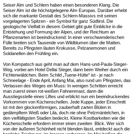
Seiser Alm und Schlern haben einen besonderen Klang. Die
Seiser Alm ist die höchstgelegene Alm Europas. Darüber erhebt
sich die markante Gestalt des Schlern-Massivs mit seinen
vorgelagerten Spitzen - ein Symbol für ganz Südtirol. Die
geologische Vielfalt in diesem Gebiet gibt gute Einblicke in die
Entstehung und Formung der Alpen, und der Reichtum an
Pflanzenarten ist beeindruckend: In einer verschwenderischen
Fülle breiten sich Tausende von Wildblumen über die Matten.
Bereits zu Pfingsten läuten Krokusse, Pelzanemonen und
Soldanellen den Frühling ein.
Von Kompatsch aus geht man auf dem Hans-und-Paula-Steger-
Weg, vorbei am Hotel Dellai Steger, dann beim Weiher durch ein
Fichtenwäldchen. Beim Schild „Tuene-Hütte“ ist - je nach
Schneelage - Ende April, Anfang Mai, also rund um Pfingsten, das
Verlassen des Weges ein Muss: In wenigen Schritten erreicht
man zuerst einen rot-weißen Fahnenmast, dann die
Ausstiegsstelle eines Liftes und erblickt nun ein beeindruckendes
Vorkommen von Küchenschellen. Jede Kuppe, jeder Einschnitt
ist mit den glockenförmigen, zauberhaft zarten Blüten in
gedämpftem Weiß oder Lila, doch nie ohne Pelzmäntelchen, in
den vielfältigsten Stadien bedeckt. Kleine Kostbarkeiten wie die
Küchenschelle erfordern immer einen zweiten Blick. Wer sich
von der äußeren Schönheit nicht blenden lässt, entdeckt auch die