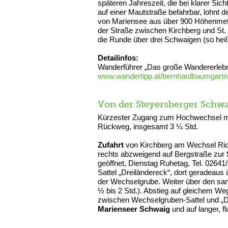
späteren Jahreszeit, die bei klarer Sic
auf einer Mautstraße befahrbar, lohnt 
von Mariensee aus über 900 Höhenmet
der Straße zwischen Kirchberg und St. 
die Runde über drei Schwaigen (so heiß
Detailinfos:
Wanderführer „Das große Wandererlebn
www.wandertipp.at/bernhardbaumgartn
Von der Steyersberger Schw
Kürzester Zugang zum Hochwechsel mit
Rückweg, insgesamt 3 ¼ Std.
Zufahrt
von Kirchberg am Wechsel Rich
rechts abzweigend auf Bergstraße zur
geöffnet, Dienstag Ruhetag, Tel. 0264
Sattel „Dreiländereck“, dort geradeaus
der Wechselgrube. Weiter über den sa
½ bis 2 Std.). Abstieg auf gleichem 
zwischen Wechselgruben-Sattel und „Dr
Marienseer Schwaig
und auf langer, f