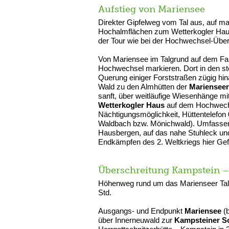
Aufstieg von Mariensee
Direkter Gipfelweg vom Tal aus, auf ma
Hochalmflächen zum Wetterkogler Haus
der Tour wie bei der Hochwechsel-Über
Von Mariensee im Talgrund auf dem Fa
Hochwechsel markieren. Dort in den st
Querung einiger Forststraßen zügig hi
Wald zu den Almhütten der
Mariensee
sanft, über weitläufige Wiesenhänge m
Wetterkogler Haus
auf dem Hochwechse
Nächtigungsmöglichkeit, Hüttentelefon 
Waldbach bzw. Mönichwald). Umfassen
Hausbergen, auf das nahe Stuhleck und 
Endkämpfen des 2. Weltkriegs hier Gef
Überschreitung Kampstein 
Höhenweg rund um das Marienseer Tal,
Std.
Ausgangs- und Endpunkt
Mariensee
(b
über Innerneuwald zur
Kampsteiner S