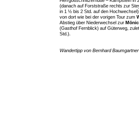
Herrgottschnitzerhütte – Kampstein in
(danach auf Forststraße rechts zur St
in 1 ½ bis 2 Std. auf den Hochwechsel
von dort wie bei der vorigen Tour zum
W
Abstieg über Niederwechsel zur
Mönic
(Gasthof Fernblick) auf Güterweg, zul
Std.).
Wandertipp von Bernhard Baumgartner