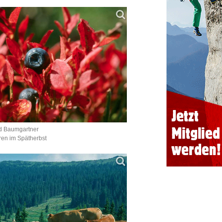
d Baumgartner
en im Spätherbst