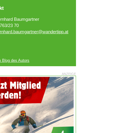
kt
rnhard Baumgartner
763/23 70
rnhard.baumgartner@wandertipp.at
 Blog des Autors
ANZEIGE