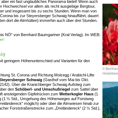
ht aber ein fast unglaubliches Panorama bietet! Wenn auch
der Hochwechsel vor allem als recht ausgiebige Bergtour,
er und insgesamt bis zu sechs Stunden. Wenn man von
Corona bis zur Steyersberger Schwaig hinauffährt, dauert
en dort die Almhütten) immerhin auch über drei Stunden.
is NÖ“ von Bernhard Baumgartner (Kral-Verlag). Im WEB:
er/
aig
 geringem Höhenunterschied und Varianten für den
© Bernhar
Heidelbeer
tung St. Corona und Richtung Molzegg / Arabichl-Lifte
Steyersberger Schwaig
(Gasthof vom Mai bis Okt.
1/2142). Über die Kranichberger Schwaig Aufstieg zum
 über den
Schöberl- und Umschußriegel
zum Sattel über
nft ansteigenden Gipfelrücken zum
Wetterkogler Haus
(1
Weg (1 ½ Std., Umgehung des Höhenweges auf Forstweg
eiländereck“ möglich) oder über die Almwiesen hinab zur
lacher Forststraßenstrecke zum „Dreiländereck“ (2 ½ Std.).