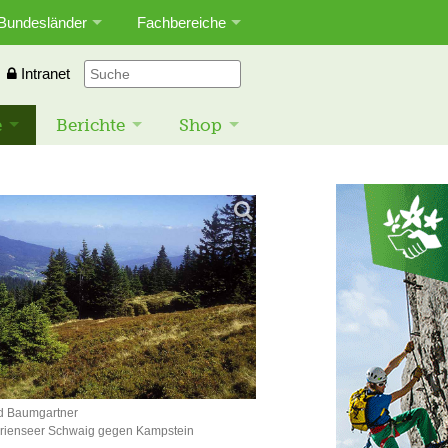
Bundesländer
Fachbereiche
Intranet
e
Berichte
Shop
d Baumgartner
arienseer Schwaig gegen Kampstein