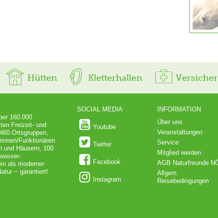
Hütten
Kletterhallen
Versiche
SOCIAL MEDIA
INFORMATION
über 160.000
Über uns
ten Freizeit- und
Youtube
Veranstaltungen
 460 Ortsgruppen,
rinnen/Funktionären
Service
Twitter
en und Häusern, 100
Mitglied werden
dwasser-
Facebook
AGB Naturfreunde N
in als moderner
atur − garantiert!
Allgem.
Instagram
Reisebedingungen