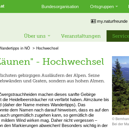
.at
Bundesorganisation
Ortsgruppen
my.naturfreunde
Über uns
Veranstaltungen
Servic
Wandertipps in NÖ
Hochwechsel
Zäunen" - Hochwechsel
ichsten gebirgigen Ausläufern der Alpen. Seine
 Felswänden und Graten, sondern aus hohen Almen.
Zwergstrauchheiden machen dieses sanfte Gebirge
t die Heidelbeersträucher rot verfärbt haben. Almzäune bis
d (daher der Name meines Wandertipps). Das
önnte dem Namen nach darauf hinweisen, dass es auf den
n auch ungemütlich zugehen kann, so gemütlich die
© Bernhar
 mildem Wind wirken mag. Daher nicht vergessen –
Bei der M
on den Markierungen abweichen! Besonders wichtig in der