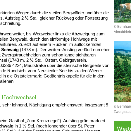
rkierten Wegen durch die steilen Bergwälder und über die
, Aufstieg 2 ½ Std.; gleicher Rückweg oder Fortsetzung
schreitung.
© Bernhar
Almabtrieb
hrweg weiter, bis Wegweiser links die Abzweigung zum
eilen Bergwald, durch den einförmige Hohlwege mit
nanführen. Zuletzt auf einem Rücken im auflockernden
r Schwaig
(1478 m). Der weitere Anstieg verläuft nun eher
it Zwergstrauchheiden zum schon lange sichtbaren
l (1743 m, 2 ½ Std.; Österr. Gebirgsverein,
03336 4224; Mautstraße über die steirische Bergseite von
de Rundsicht vom Neusiedler See bis zu den Wiener
in die Oststeiermark; Gedächtniskapelle für die in den
allenen.
– Hochwechsel
 sehr lohnend, Nächtigung empfehlenswert, insgesamt 9
© Bernhar
Zwergstra
eim Gasthof „Zum Kreuzriegel“). Aufstieg grün markiert
chwaig
in 1 ½ Std. (noch lohnender über St. Peter –
Weit