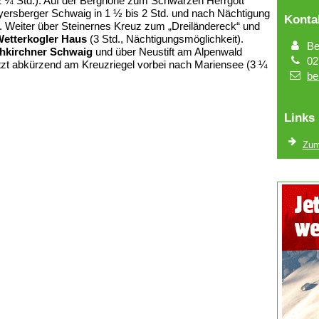
 2 ¾ Std.). Auf der Berghöhe zum Schwarzen Herrgott
eyersberger Schwaig in 1 ½ bis 2 Std. und nach Nächtigung
Konta
). Weiter über Steinernes Kreuz zum „Dreiländereck“ und
etterkogler Haus
(3 Std., Nächtigungsmöglichkeit).
Be
hkirchner Schwaig
und über Neustift am Alpenwald
02
etzt abkürzend am Kreuzriegel vorbei nach Mariensee (3 ¼
be
Links
Zum