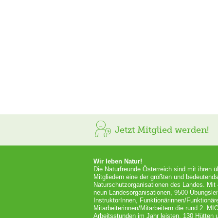
Jetzt Mitglied werden!
Wir leben Natur!
Die Naturfreunde Österreich sind mit ihren 
Mitgliedern eine der größten und bedeutends
Naturschutzorganisationen des Landes. Mit
neun Landesorganisationen, 9500 Übungslei
InstruktorInnen, Funktionärinnen/Funktionär
Mitarbeiterinnen/Mitarbeitern die rund 2. MI
Arbeitsstunden im Jahr leisten, 130 Hütten