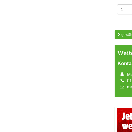
gewähl
Weit
Konta
Ma
01
ma