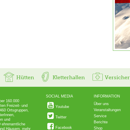
Hütten
Kletterhallen
Versiche
SOCIAL MEDIA
INFORMATION
über 160.000
Über uns
ten Freizeit- und
Youtube
Veranstaltungen
 460 Ortsgruppen,
terInnen,
Service
Twitter
en und
Berichte
O ehrenamtliche
Facebook
Shop
 und Häusern, mehr