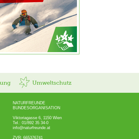
rung
Umweltschutz
NATURFREUNDE
BUNDESORGANISATION
Viktoriagasse 6, 1150 Wien
Tel.: 01/892 35 34-0
info@naturfreunde.at
ZVR: 665376741