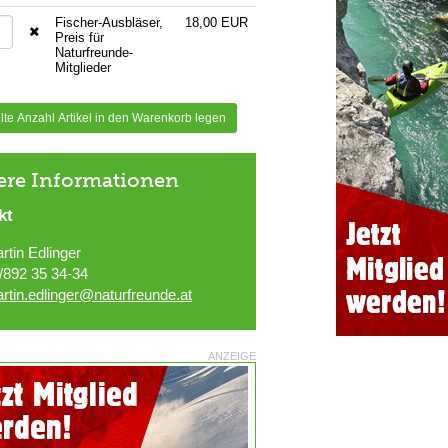
Fischer-Ausbläser,
18,00 EUR
Preis für
Naturfreunde-
Mitglieder
te Anzahl Artikel in den Warenkorb legen
ere Informationen
kt
rtin Edlinger
/892 35 34-34
rtin.edlinger@naturfreunde.at
ANZEIGE