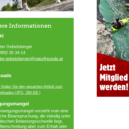
ere Informationen
kt
ter Gebetsberger
/892 35 34-14
ter.gebetsberger@naturfreunde.at
oads
r finden Sie den gesamten Artikel zum
nloaden
(JPG, 284 KB )
gungsmangel
Bewegungsmangel versteht man eine
iche Beanspruchung, die ständig unter
ritischen Belastungsschwelle liegt,
berschreitung aber zum Erhalt oder