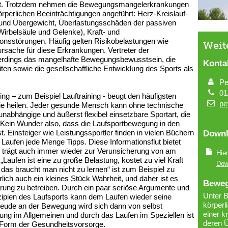
ührt. Trotzdem nehmen die Bewegungsmangelerkrankungen
örperlichen Beeinträchtigungen angeführt: Herz-Kreislauf-
und Übergewicht, Überlastungsschäden der passiven
rbelsäule und Gelenke), Kraft- und
ionsstörungen. Häufig gelten Risikobelastungen wie
Weit
sache für diese Erkrankungen. Vertreter der
erdings das mangelhafte Bewegungsbewusstsein, die
Konta
en sowie die gesellschaftliche Entwicklung des Sports als
Pe
01
ng – zum Beispiel Lauftraining - beugt den häufigsten
pe
 sie heilen. Jeder gesunde Mensch kann ohne technische
e unabhängige und äußerst flexibel einsetzbare Sportart, die
. Kein Wunder also, dass die Laufsportbewegung in den
. Einsteiger wie Leistungssportler finden in vielen Büchern
Downl
aufen jede Menge Tipps. Diese Informationsflut bietet
rn trägt auch immer wieder zur Verunsicherung von am
Hie
„Laufen ist eine zu große Belastung, kostet zu viel Kraft
Dow
 das braucht man nicht zu lernen“ ist zum Beispiel zu
lich auch ein kleines Stück Wahrheit, und daher ist es
Bewe
lärung zu betreiben. Durch ein paar seriöse Argumente und
Unter 
nzipien des Laufsports kann dem Laufen wieder seine
körperl
ude an der Bewegung wird sich dann von selbst
einer k
ung im Allgemeinen und durch das Laufen im Speziellen ist
deren Ü
e Form der Gesundheitsvorsorge.