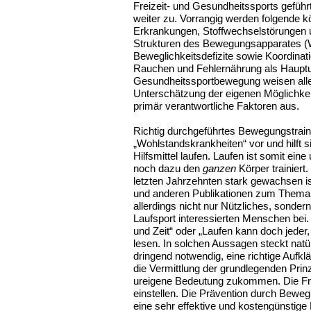
Freizeit- und Gesundheitssports gef
weiter zu. Vorrangig werden folgende k
Erkrankungen, Stoffwechselstörungen 
Strukturen des Bewegungsapparates (Wi
Beweglichkeitsdefizite sowie Koordinat
Rauchen und Fehlernährung als Hauptur
Gesundheitssportbewegung weisen all
Unterschätzung der eigenen Möglichkeit
primär verantwortliche Faktoren aus.
Richtig durchgeführtes Bewegungstraini
„Wohlstandskrankheiten“ vor und hilft
Hilfsmittel laufen. Laufen ist somit ein
noch dazu den
ganzen
Körper trainiert
letzten Jahrzehnten stark gewachsen ist
und anderen Publikationen zum Thema L
allerdings nicht nur Nützliches, sonde
Laufsport interessierten Menschen bei. 
und Zeit“ oder „Laufen kann doch jeder,
lesen. In solchen Aussagen steckt natür
dringend notwendig, eine richtige Aufk
die Vermittlung der grundlegenden Pri
ureigene Bedeutung zukommen. Die Fre
einstellen. Die Prävention durch Beweg
eine sehr effektive und kostengünstig