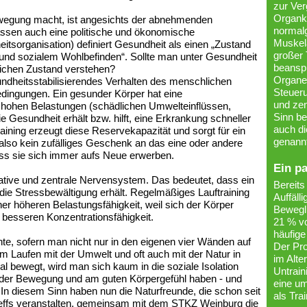
zur Ver
Organka
wegung macht, ist angesichts der abnehmenden
normal
assen auch eine politische und ökonomische
Muskela
tsorganisation) definiert Gesundheit als einen „Zustand
großer
 und sozialem Wohlbefinden“. Sollte man unter Gesundheit
beanspr
lichen Zustand verstehen?
Organe
ndheitsstabilisierendes Verhalten des menschlichen
Steuer
ingungen. Ein gesunder Körper hat eine
und zen
it hohen Belastungen (schädlichen Umwelteinflüssen,
Sinn be
ie Gesundheit erhält bzw. hilft, eine Erkrankung schneller
auch di
aining erzeugt diese Reservekapazität und sorgt für ein
genannt
lso kein zufälliges Geschenk an das eine oder andere
s sie sich immer aufs Neue erwerben.
Ein p
tative und zentrale Nervensystem. Das bedeutet, dass ein
Bereits
r die Stressbewältigung erhält. Regelmäßiges Lauftraining
Auffäll
ner höheren Belastungsfähigkeit, weil sich der Körper
Bewegli
 besseren Konzentrationsfähigkeit.
21 % v
häufig
te, sofern man nicht nur in den eigenen vier Wänden auf
Der Pro
m Laufen mit der Umwelt und oft auch mit der Natur in
im Alte
l bewegt, wird man sich kaum in die soziale Isolation
Untrain
 der Bewegung und am guten Körpergefühl haben - und
eine u
 In diesem Sinn haben nun die Naturfreunde, die schon seit
als Trai
treffs veranstalten, gemeinsam mit dem STKZ Weinburg die