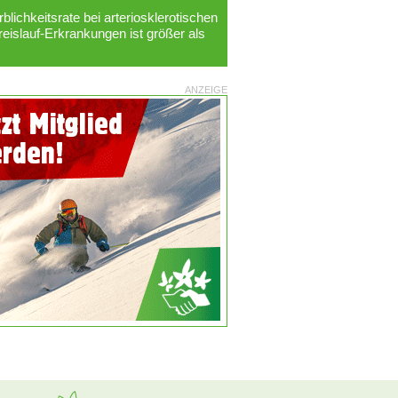
rblichkeitsrate bei arteriosklerotischen
eislauf-Erkrankungen ist größer als
ANZEIGE