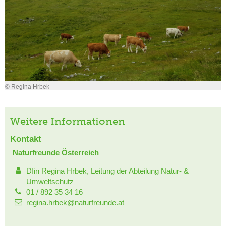
© Regina Hrbek
Weitere Informationen
Kontakt
Naturfreunde Österreich
DIin Regina Hrbek, Leitung der Abteilung Natur- &
Umweltschutz
01 / 892 35 34 16
regina.hrbek@naturfreunde.at