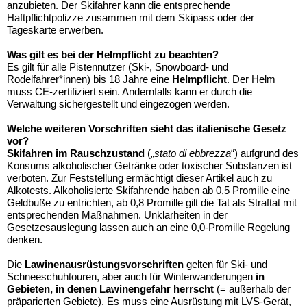
anzubieten. Der Skifahrer kann die entsprechende
Haftpflichtpolizze zusammen mit dem Skipass oder der
Tageskarte erwerben.
Was gilt es bei der Helmpflicht zu beachten?
Es gilt für alle Pistennutzer (Ski-, Snowboard- und
Rodelfahrer*innen) bis 18 Jahre eine
Helmpflicht
. Der Helm
muss CE-zertifiziert sein. Andernfalls kann er durch die
Verwaltung sichergestellt und eingezogen werden.
Welche weiteren Vorschriften sieht das italienische Gesetz
vor?
Skifahren im Rauschzustand
(„
stato di ebbrezza
“) aufgrund des
Konsums alkoholischer Getränke oder toxischer Substanzen ist
verboten. Zur Feststellung ermächtigt dieser Artikel auch zu
Alkotests. Alkoholisierte Skifahrende haben ab 0,5 Promille eine
Geldbuße zu entrichten, ab 0,8 Promille gilt die Tat als Straftat mit
entsprechenden Maßnahmen. Unklarheiten in der
Gesetzesauslegung lassen auch an eine 0,0-Promille Regelung
denken.
Die
Lawinenausrüstungsvorschriften
gelten für Ski- und
Schneeschuhtouren, aber auch für Winterwanderungen
in
Gebieten, in denen Lawinengefahr herrscht
(= außerhalb der
präparierten Gebiete). Es muss eine Ausrüstung mit LVS-Gerät,